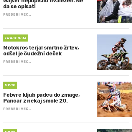
Gajser nepopisno hvaležen: Ne
da se opisati
PREBERI VEČ…
TRAGEDIJA
Motokros terjal smrtno žrtev,
odšel je čudežni deček
PREBERI VEČ…
MXGP
Febvre kljub padcu do zmage,
Pancar z nekaj smole 20.
PREBERI VEČ…