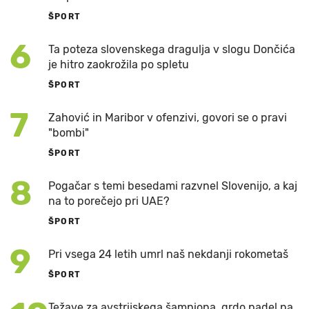
ŠPORT
6
Ta poteza slovenskega dragulja v slogu Dončića
je hitro zaokrožila po spletu
ŠPORT
7
Zahović in Maribor v ofenzivi, govori se o pravi
"bombi"
ŠPORT
8
Pogačar s temi besedami razvnel Slovenijo, a kaj
na to porečejo pri UAE?
ŠPORT
9
Pri vsega 24 letih umrl naš nekdanji rokometaš
ŠPORT
Težave za avstrijskega šampiona, grdo padel na