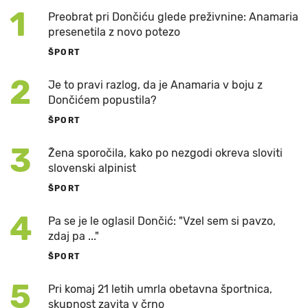
1
Preobrat pri Dončiću glede preživnine: Anamaria
presenetila z novo potezo
ŠPORT
2
Je to pravi razlog, da je Anamaria v boju z
Dončićem popustila?
ŠPORT
3
Žena sporočila, kako po nezgodi okreva sloviti
slovenski alpinist
ŠPORT
4
Pa se je le oglasil Dončić: "Vzel sem si pavzo,
zdaj pa ..."
ŠPORT
5
Pri komaj 21 letih umrla obetavna športnica,
skupnost zavita v črno