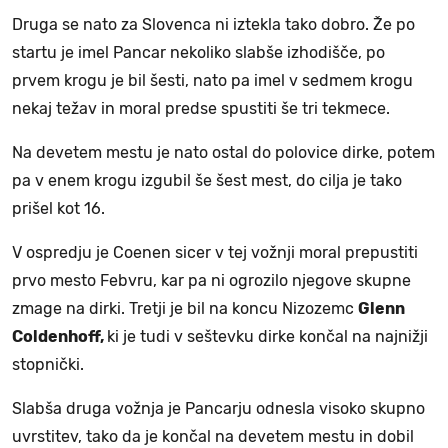
Druga se nato za Slovenca ni iztekla tako dobro. Že po
startu je imel Pancar nekoliko slabše izhodišče, po
prvem krogu je bil šesti, nato pa imel v sedmem krogu
nekaj težav in moral predse spustiti še tri tekmece.
Na devetem mestu je nato ostal do polovice dirke, potem
pa v enem krogu izgubil še šest mest, do cilja je tako
prišel kot 16.
V ospredju je Coenen sicer v tej vožnji moral prepustiti
prvo mesto Febvru, kar pa ni ogrozilo njegove skupne
zmage na dirki. Tretji je bil na koncu Nizozemc
Glenn
Coldenhoff,
ki je tudi v seštevku dirke končal na najnižji
stopnički.
Slabša druga vožnja je Pancarju odnesla visoko skupno
uvrstitev, tako da je končal na devetem mestu in dobil