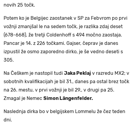
novih 25 točk.
Potem ko je Belgijec zaostanek v SP za Febvrom po prvi
vožnji zmanjšal le na sedem točk, je razlika zdaj deset
(678-668), že tretji Coldenhoff s 494 močno zaostaja.
Pancar je 14. z 226 točkami. Gajser, čeprav je danes
izpustil že osmo zaporedno dirko, je še vedno deseti s
305.
Na Češkem je nastopil tudi
Jaka Peklaj
v razredu MX2; v
sobotnih kvalifikacijah je bil 31., danes pa ostal brez točk
na 26. mestu, v prvi vožnji je bil 29., v drugi pa 25.
Zmagal je Nemec
Simon Längenfelder.
Naslednja dirka bo v belgijskem Lommelu že čez teden
dni.