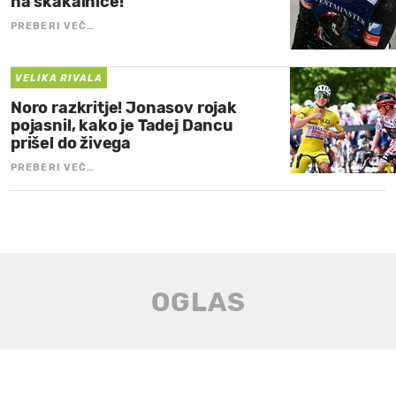
na skakalnice!
PREBERI VEČ…
VELIKA RIVALA
Noro razkritje! Jonasov rojak
pojasnil, kako je Tadej Dancu
prišel do živega
PREBERI VEČ…