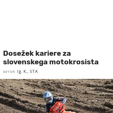
MOJ SANJ
Dosežek kariere za
slovenskega motokrosista
Ig. K., STA
AVTOR