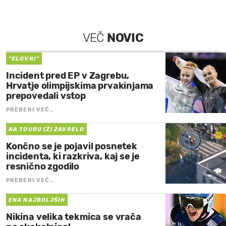
VEČ
NOVIC
"KLOVNI"
Incident pred EP v Zagrebu,
Hrvatje olimpijskima prvakinjama
prepovedali vstop
PREBERI VEČ…
NA TOURU (Ž) ZAVRELO
Končno se je pojavil posnetek
incidenta, ki razkriva, kaj se je
resnično zgodilo
PREBERI VEČ…
ENA NAJBOLJŠIH
Nikina velika tekmica se vrača