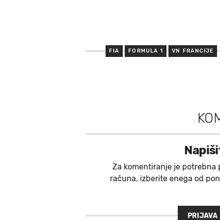
FIA
FORMULA 1
VN FRANCIJE
KO
Napiši
Za komentiranje je potrebna 
računa, izberite enega od ponu
PRIJAVA