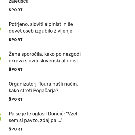
zaletišča
ŠPORT
5
Potrjeno, sloviti alpinist in še
devet oseb izgubilo življenje
ŠPORT
6
Žena sporočila, kako po nezgodi
okreva sloviti slovenski alpinist
ŠPORT
7
Organizatorji Toura našli način,
kako streti Pogačarja?
ŠPORT
8
Pa se je le oglasil Dončić: "Vzel
sem si pavzo, zdaj pa ..."
ŠPORT