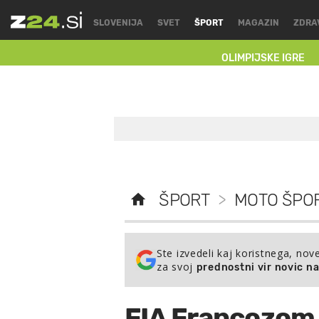
SLOVENIJA
SVET
ŠPORT
MAGAZIN
ZDRA
OLIMPIJSKE IGRE
ŠPORT
>
MOTO ŠPOR
Ste izvedeli kaj koristnega, nov
za svoj
prednostni vir novic n
FIA Francozom v