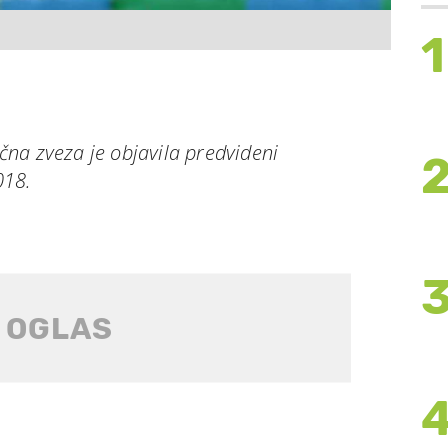
1
na zveza je objavila predvideni
018.