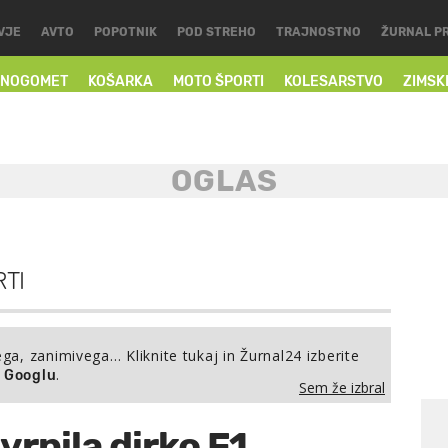
VJE
AVTO
POPOTNIK
POD STREHO
TRAJNOSTNO
ŽURNAL P
NOGOMET
KOŠARKA
MOTO ŠPORTI
KOLESARSTVO
ZIMSK
TI
ega, zanimivega… Kliknite tukaj in Žurnal24 izberite
.
a Googlu
Sem že izbral
rnila dirko F1