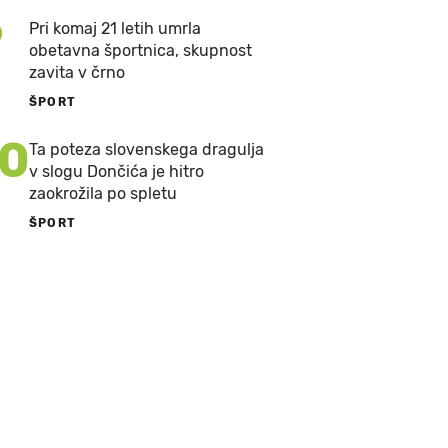
9
Pri komaj 21 letih umrla
obetavna športnica, skupnost
zavita v črno
ŠPORT
10
Ta poteza slovenskega dragulja
v slogu Dončića je hitro
zaokrožila po spletu
ŠPORT