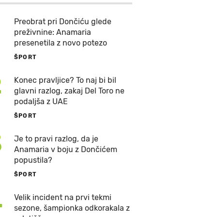
Preobrat pri Dončiću glede
preživnine: Anamaria
presenetila z novo potezo
ŠPORT
2
Konec pravljice? To naj bi bil
glavni razlog, zakaj Del Toro ne
podaljša z UAE
ŠPORT
3
Je to pravi razlog, da je
Anamaria v boju z Dončićem
popustila?
ŠPORT
4
Velik incident na prvi tekmi
sezone, šampionka odkorakala z