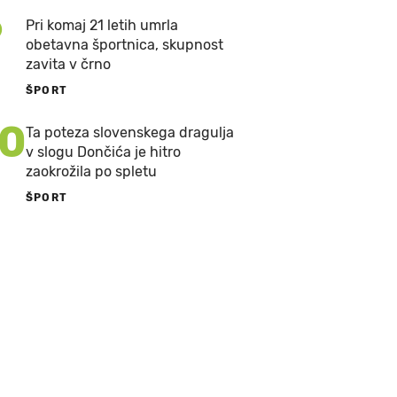
9
Pri komaj 21 letih umrla
obetavna športnica, skupnost
zavita v črno
ŠPORT
10
Ta poteza slovenskega dragulja
v slogu Dončića je hitro
zaokrožila po spletu
ŠPORT