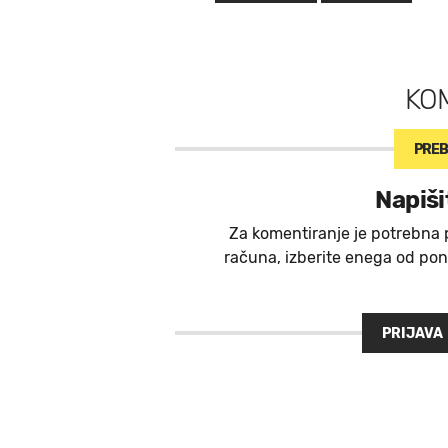
KO
PREB
Napiši
Za komentiranje je potrebna 
računa, izberite enega od ponu
PRIJAVA