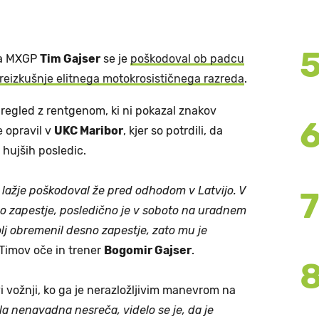
da MXGP
Tim Gajser
se je
poškodoval ob padcu
preizkušnje elitnega motokrosističnega razreda
.
 pregled z rentgenom, ki ni pokazal znakov
e opravil v
UKC Maribor
, kjer so potrdili, da
 hujših posledic.
m lažje poškodoval že pred odhodom v Latvijo. V
levo zapestje, posledično je v soboto na uradnem
olj obremenil desno zapestje, zato mu je
 Timov oče in trener
Bogomir Gajser
.
rvi vožnji, ko ga je nerazložljivim manevrom na
ila nenavadna nesreča, videlo se je, da je