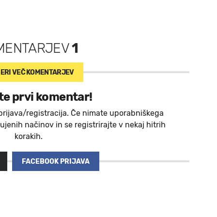
MENTARJEV
1
ERI VEČ
KOMENTARJEV
te prvi komentar!
prijava/registracija. Če nimate uporabniškega
jenih načinov in se registrirajte v nekaj hitrih
korakih.
FACEBOOK PRIJAVA