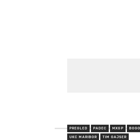
PREGLED
PADEC
MXGP
BOGO
UKC MARIBOR
TIM GAJSER