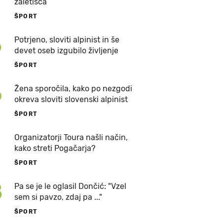
zaletišča
ŠPORT
5
Potrjeno, sloviti alpinist in še
devet oseb izgubilo življenje
ŠPORT
6
Žena sporočila, kako po nezgodi
okreva sloviti slovenski alpinist
ŠPORT
7
Organizatorji Toura našli način,
kako streti Pogačarja?
ŠPORT
8
Pa se je le oglasil Dončić: "Vzel
sem si pavzo, zdaj pa ..."
ŠPORT