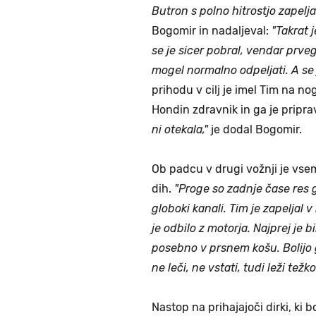
Butron s polno hitrostjo zapelj
Bogomir in nadaljeval:
"Takrat 
se je sicer pobral, vendar prve
mogel normalno odpeljati. A se 
prihodu v cilj je imel Tim na no
Hondin zdravnik in ga je pripra
ni otekala,"
je dodal Bogomir.
Ob padcu v drugi vožnji je vse
dih.
"Proge so zadnje čase res 
globoki kanali. Tim je zapeljal v
je odbilo z motorja. Najprej je b
posebno v prsnem košu. Bolijo 
ne leči, ne vstati, tudi leži težk
Nastop na prihajajoči dirki, ki 