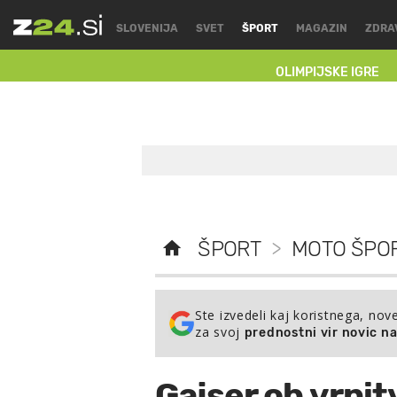
SLOVENIJA
SVET
ŠPORT
MAGAZIN
ZDRA
OLIMPIJSKE IGRE
ŠPORT
>
MOTO ŠPOR
Ste izvedeli kaj koristnega, nov
za svoj
prednostni vir novic n
Gajser ob vrnit