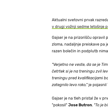
Aktualni svetovni prvak razre
v drugi vožnji sedme letošnje 
Gajser je na prizorišču opravil
zloma, nadaljnje preiskave pa j
razen bolečin in podplutb nima
"Verjetno ne veste, da se je Ti
četrtek si je na treningu zvil 
treningu pred kvalifikacijami b
zategnilo levo roko,"
je pojasnil
Gajser je na tleh pristal že v p
"pokosil"
Jose Butron
.
"To je b