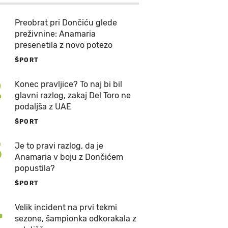
Preobrat pri Dončiću glede
preživnine: Anamaria
presenetila z novo potezo
ŠPORT
2
Konec pravljice? To naj bi bil
glavni razlog, zakaj Del Toro ne
podaljša z UAE
ŠPORT
3
Je to pravi razlog, da je
Anamaria v boju z Dončićem
popustila?
ŠPORT
4
Velik incident na prvi tekmi
sezone, šampionka odkorakala z