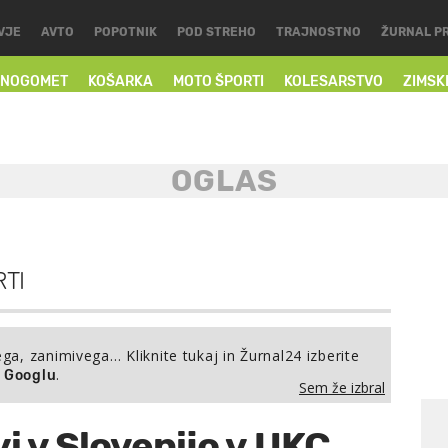
VJE
AVTO
POPOTNIK
POD STREHO
TRAJNOSTNO
ŽURNAL P
NOGOMET
KOŠARKA
MOTO ŠPORTI
KOLESARSTVO
ZIMSK
TI
ega, zanimivega… Kliknite tukaj in Žurnal24 izberite
.
a Googlu
Sem že izbral
vi v Slovenijo v UKC