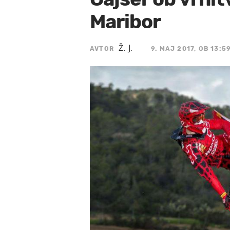
Maribor
Ž. J.
AVTOR
9. MAJ 2017, OB 13:5