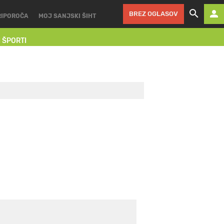
BREZ OGLASOV
RIPOROČA
MOJ SANJSKI ŠIHT
I ŠPORTI