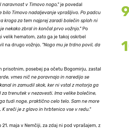
al naravnost v Timovo nogo,"
je povedal
je bilo Timovo nadaljevanje vprašljivo. Po padcu
ga kroga za tem najprej zaradi bolečin sploh ni
je nekako zbral in končal prvo vožnjo."
Po
gi velik hematom, zato ga je takoj oskrbel
vil na drugo vožnjo.
"Nogo mu je trdno povil, da
m prisotnim, posebej pa očetu Bogomirju, zastal
grde, vmes nič ne poravnajo in naredijo se
 kanal in zamudil skok, ker ni vstal z motorja ga
il za trenutek v nezavesti. Ima velike bolečine,
ga tudi noge, praktično celo telo. Sam ne more
o. K sreči je z glavo in hrbtenico vse v redu."
bo 21. maja v Nemčiji, za zdaj ni pod vprašajem, z