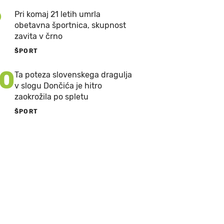
9
Pri komaj 21 letih umrla
obetavna športnica, skupnost
zavita v črno
ŠPORT
10
Ta poteza slovenskega dragulja
v slogu Dončića je hitro
zaokrožila po spletu
ŠPORT