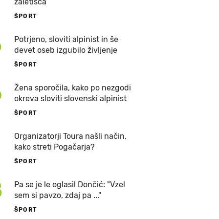
zaletišča
ŠPORT
5
Potrjeno, sloviti alpinist in še
devet oseb izgubilo življenje
ŠPORT
6
Žena sporočila, kako po nezgodi
okreva sloviti slovenski alpinist
ŠPORT
7
Organizatorji Toura našli način,
kako streti Pogačarja?
ŠPORT
8
Pa se je le oglasil Dončić: "Vzel
sem si pavzo, zdaj pa ..."
ŠPORT