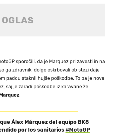
motoGP sporočili, da je Marquez pri zavesti in na
 so ga zdravniki dolgo oskrbovali ob stezi daje
ivem padcu staknil hujše poškodbe. To pa je nova
z, saj je zaradi poškodbe iz karavane že
 Marquez
.
 que Álex Márquez del equipo BK8
endido por los sanitarios
#MotoGP