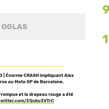
FO | Énorme CRASH impliquant Alex
rse au Moto GP de Barcelone.
rrompue et le drapeau rouge a été
.twitter.com/EQsbu3VTrC