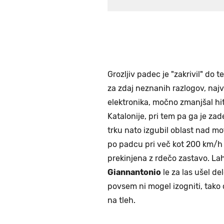
Grozljiv padec je "zakrivil" do 
za zdaj neznanih razlogov, najv
elektronika, močno zmanjšal hit
Katalonije, pri tem pa ga je za
trku nato izgubil oblast nad mot
po padcu pri več kot 200 km/h p
prekinjena z rdečo zastavo. Lah
Giannantonio
le za las ušel d
povsem ni mogel izogniti, tako 
na tleh.