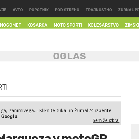
VJE
AVTO
POPOTNIK
POD STREHO
TRAJNOSTNO
ŽURNAL P
NOGOMET
KOŠARKA
MOTO ŠPORTI
KOLESARSTVO
ZIMSK
TI
ega, zanimivega… Kliknite tukaj in Žurnal24 izberite
.
a Googlu
Sem že izbral
 Marqueza v motoGP,