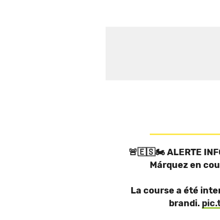
🚨🇪🇸🏍️ ALERTE IN
Márquez en cou
La course a été inte
brandi.
pic