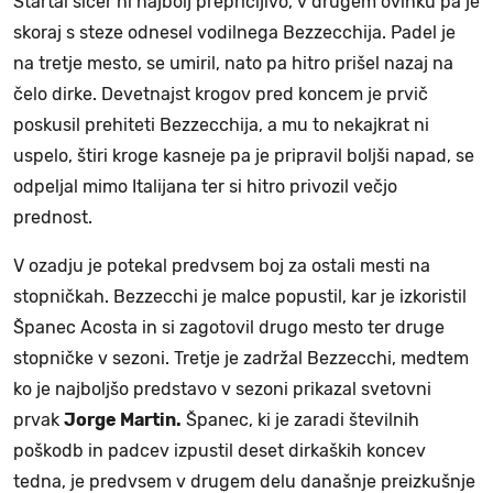
Startal sicer ni najbolj prepričljivo, v drugem ovinku pa je
skoraj s steze odnesel vodilnega Bezzecchija. Padel je
na tretje mesto, se umiril, nato pa hitro prišel nazaj na
čelo dirke. Devetnajst krogov pred koncem je prvič
poskusil prehiteti Bezzecchija, a mu to nekajkrat ni
uspelo, štiri kroge kasneje pa je pripravil boljši napad, se
odpeljal mimo Italijana ter si hitro privozil večjo
prednost.
V ozadju je potekal predvsem boj za ostali mesti na
stopničkah. Bezzecchi je malce popustil, kar je izkoristil
Španec Acosta in si zagotovil drugo mesto ter druge
stopničke v sezoni. Tretje je zadržal Bezzecchi, medtem
ko je najboljšo predstavo v sezoni prikazal svetovni
prvak
Jorge Martin.
Španec, ki je zaradi številnih
poškodb in padcev izpustil deset dirkaških koncev
tedna, je predvsem v drugem delu današnje preizkušnje