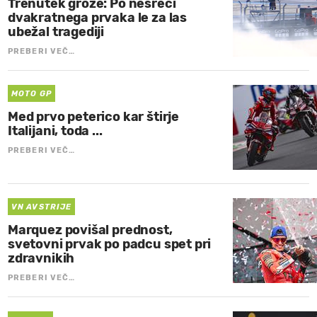
Trenutek groze: Po nesreči
dvakratnega prvaka le za las
ubežal tragediji
PREBERI VEČ…
MOTO GP
Med prvo peterico kar štirje
Italijani, toda ...
PREBERI VEČ…
VN AVSTRIJE
Marquez povišal prednost,
svetovni prvak po padcu spet pri
zdravnikih
PREBERI VEČ…