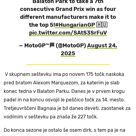
Balaton Park to take a 7th
consecutive Grand Prix win as four
different manufacturers make it to
the top 5!
#HungarianGP
🇭🇺
pic.twitter.com/SAtS3SrFuV
— MotoGP™🏁 (@MotoGP)
August 24,
2025
V skupnem seštevku ima po novem 175 točk naskoka
pred bratom Alexom Marquezom, za katerim je slab
konec tedna v Balaton Parku. Danes je v prvem krogu
padel in na koncu osvojil le peščico točk za 14. mesto.
Tretjeuvrščeni Bagnaia je bil danes deveti, zaostanek za
vodilnim v seštevku pa znaša že 227 točk.
Do konca sezone je ostalo še osem dirk, s tem pa je na