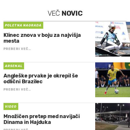
VEČ
NOVIC
POLETNA NAGRADA
Klinec znova v boju za najvišja
mesta
PREBERI VEČ…
ARSENAL
Angleške prvake je okrepil še
odlični Brazilec
PREBERI VEČ…
VIDEO
Množičen pretep med navijači
Dinama in Hajduka