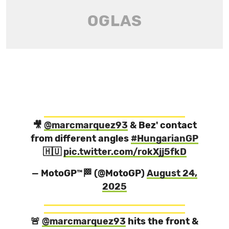
🎥
@marcmarquez93
& Bez' contact
from different angles
#HungarianGP
🇭🇺
pic.twitter.com/rokXjj5fkD
— MotoGP™🏁 (@MotoGP)
August 24,
2025
🚨
@marcmarquez93
hits the front &