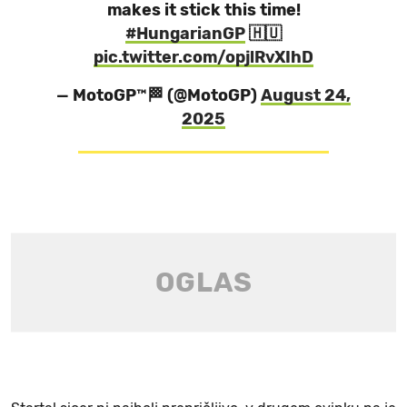
makes it stick this time!
#HungarianGP
🇭🇺
pic.twitter.com/opjlRvXIhD
— MotoGP™🏁 (@MotoGP)
August 24,
2025