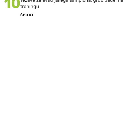
10
Težave za avstrijskega šampiona, grdo padel na
treningu
ŠPORT