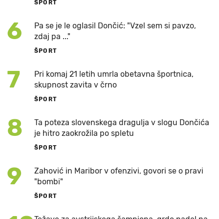
ŠPORT
6
Pa se je le oglasil Dončić: "Vzel sem si pavzo,
zdaj pa ..."
ŠPORT
7
Pri komaj 21 letih umrla obetavna športnica,
skupnost zavita v črno
ŠPORT
8
Ta poteza slovenskega dragulja v slogu Dončića
je hitro zaokrožila po spletu
ŠPORT
9
Zahović in Maribor v ofenzivi, govori se o pravi
"bombi"
ŠPORT