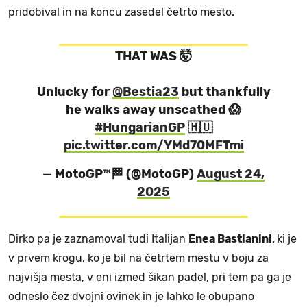
pridobival in na koncu zasedel četrto mesto.
THAT WAS 🤯
Unlucky for
@Bestia23
but thankfully
he walks away unscathed 😱
#HungarianGP
🇭🇺
pic.twitter.com/YMd70MFTmi
— MotoGP™🏁 (@MotoGP)
August 24,
2025
Dirko pa je zaznamoval tudi Italijan
Enea Bastianini,
ki je
v prvem krogu, ko je bil na četrtem mestu v boju za
najvišja mesta, v eni izmed šikan padel, pri tem pa ga je
odneslo čez dvojni ovinek in je lahko le obupano