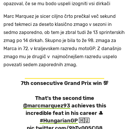
opazoval, če se mu bodo uspeli izogniti vsi dirkači
Marc Marquez je sicer ciljno črto prečkal več sekund
pred tekmeci za deseto klasično zmago v sezoni in
sedmo zaporedno, ob tem je zbral tudi že 13 sprinterskih
zmag po 14 dirkah. Skupno je bila to že 98. zmaga za
Marca in 72. v kraljevskem razredu motoGP. Z današnjo
zmago mu je drugič v najmočnejšem razredu uspelo
povezati sedem zaporednih zmag.
7th consecutive Grand Prix win 💯
That's the second time
@marcmarquez93
achieves this
incredible feat in his career 🎩
#HungarianGP
🇭🇺
pic.twitter.com/9hTv005CG8