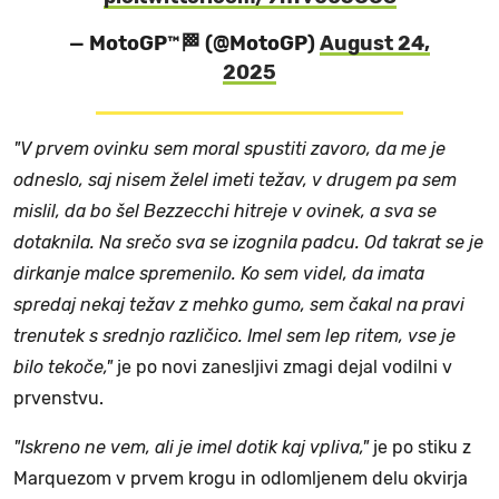
— MotoGP™🏁 (@MotoGP)
August 24,
2025
"V prvem ovinku sem moral spustiti zavoro, da me je
odneslo, saj nisem želel imeti težav, v drugem pa sem
mislil, da bo šel Bezzecchi hitreje v ovinek, a sva se
dotaknila. Na srečo sva se izognila padcu. Od takrat se je
dirkanje malce spremenilo. Ko sem videl, da imata
spredaj nekaj težav z mehko gumo, sem čakal na pravi
trenutek s srednjo različico. Imel sem lep ritem, vse je
bilo tekoče,"
je po novi zanesljivi zmagi dejal vodilni v
prvenstvu.
"Iskreno ne vem, ali je imel dotik kaj vpliva,"
je po stiku z
Marquezom v prvem krogu in odlomljenem delu okvirja