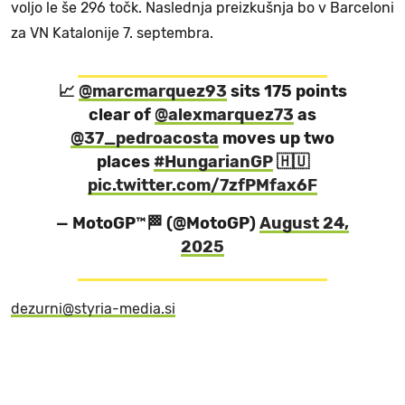
voljo le še 296 točk. Naslednja preizkušnja bo v Barceloni
za VN Katalonije 7. septembra.
📈
@marcmarquez93
sits 175 points
clear of
@alexmarquez73
as
@37_pedroacosta
moves up two
places
#HungarianGP
🇭🇺
pic.twitter.com/7zfPMfax6F
— MotoGP™🏁 (@MotoGP)
August 24,
2025
dezurni@styria-media.si