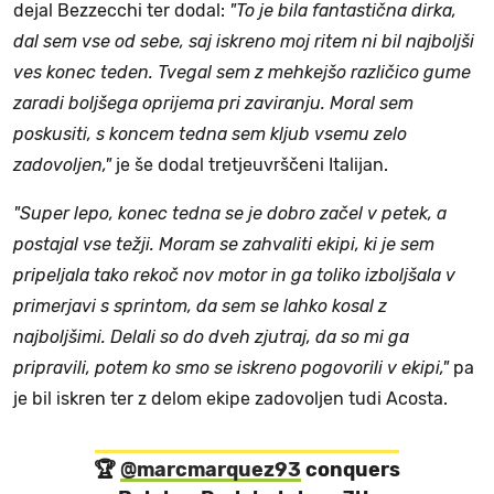
dejal Bezzecchi ter dodal:
"To je bila fantastična dirka,
dal sem vse od sebe, saj iskreno moj ritem ni bil najboljši
ves konec teden. Tvegal sem z mehkejšo različico gume
zaradi boljšega oprijema pri zaviranju. Moral sem
poskusiti, s koncem tedna sem kljub vsemu zelo
zadovoljen,"
je še dodal tretjeuvrščeni Italijan.
"Super lepo, konec tedna se je dobro začel v petek, a
postajal vse težji. Moram se zahvaliti ekipi, ki je sem
pripeljala tako rekoč nov motor in ga toliko izboljšala v
primerjavi s sprintom, da sem se lahko kosal z
najboljšimi. Delali so do dveh zjutraj, da so mi ga
pripravili, potem ko smo se iskreno pogovorili v ekipi,"
pa
je bil iskren ter z delom ekipe zadovoljen tudi Acosta.
🏆
@marcmarquez93
conquers