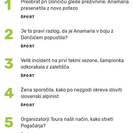
1
Preobrat pri Dončiću glede preživnine: Anamaria
presenetila z novo potezo
ŠPORT
2
Je to pravi razlog, da je Anamaria v boju z
Dončićem popustila?
ŠPORT
3
Velik incident na prvi tekmi sezone, šampionka
odkorakala z zaletišča
ŠPORT
4
Žena sporočila, kako po nezgodi okreva sloviti
slovenski alpinist
ŠPORT
5
Organizatorji Toura našli način, kako streti
Pogačarja?