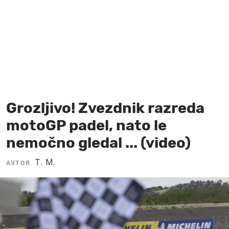
MOJ SANJ
Grozljivo! Zvezdnik razreda
motoGP padel, nato le
nemočno gledal ... (video)
T. M.
AVTOR