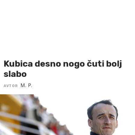
MOJ SANJ
Kubica desno nogo čuti bolj
slabo
M. P.
AVTOR