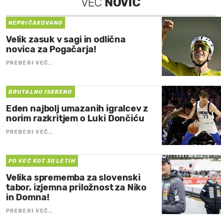
VEČ
NOVIC
NEPRIČAKOVANO
Velik zasuk v sagi in odlična
novica za Pogačarja!
PREBERI VEČ…
BRUTALNO ISKRENO
Eden najbolj umazanih igralcev z
norim razkritjem o Luki Dončiću
PREBERI VEČ…
PO VEČ KOT 30 LETIH
Velika sprememba za slovenski
tabor, izjemna priložnost za Niko
in Domna!
PREBERI VEČ…