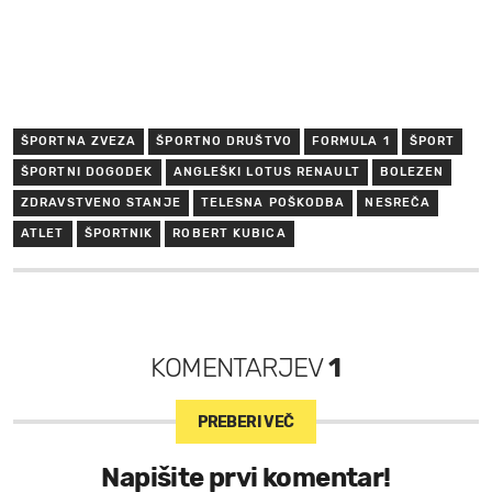
ŠPORTNA ZVEZA
ŠPORTNO DRUŠTVO
FORMULA 1
ŠPORT
ŠPORTNI DOGODEK
ANGLEŠKI LOTUS RENAULT
BOLEZEN
ZDRAVSTVENO STANJE
TELESNA POŠKODBA
NESREČA
ATLET
ŠPORTNIK
ROBERT KUBICA
KOMENTARJEV
1
PREBERI VEČ
Napišite prvi komentar!