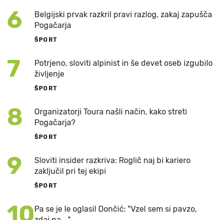
6
Belgijski prvak razkril pravi razlog, zakaj zapušča
Pogačarja
ŠPORT
7
Potrjeno, sloviti alpinist in še devet oseb izgubilo
življenje
ŠPORT
8
Organizatorji Toura našli način, kako streti
Pogačarja?
ŠPORT
9
Sloviti insider razkriva: Roglič naj bi kariero
zaključil pri tej ekipi
ŠPORT
10
Pa se je le oglasil Dončić: "Vzel sem si pavzo,
zdaj pa ..."