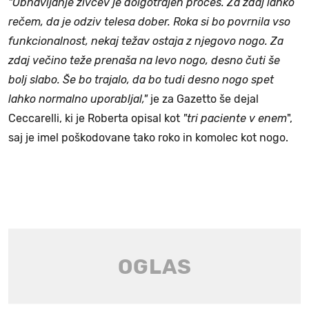
"Obnavljanje živcev je dolgotrajen proces. Za zdaj lahko
rečem, da je odziv telesa dober. Roka si bo povrnila vso
funkcionalnost, nekaj težav ostaja z njegovo nogo. Za
zdaj večino teže prenaša na levo nogo, desno čuti še
bolj slabo. Še bo trajalo, da bo tudi desno nogo spet
lahko normalno uporabljal,"
je za Gazetto še dejal
Ceccarelli, ki je Roberta opisal kot
"tri paciente v enem
",
saj je imel poškodovane tako roko in komolec kot nogo.