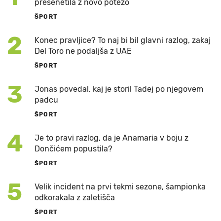
presenetila z novo potezo
ŠPORT
2
Konec pravljice? To naj bi bil glavni razlog, zakaj
Del Toro ne podaljša z UAE
ŠPORT
3
Jonas povedal, kaj je storil Tadej po njegovem
padcu
ŠPORT
4
Je to pravi razlog, da je Anamaria v boju z
Dončićem popustila?
ŠPORT
5
Velik incident na prvi tekmi sezone, šampionka
odkorakala z zaletišča
ŠPORT