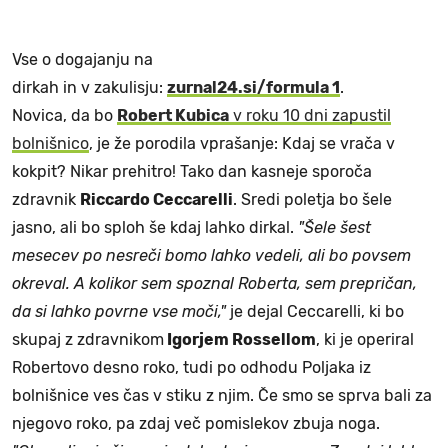
Vse o dogajanju na
dirkah in v zakulisju:
zurnal24.si/formula 1
.
Novica, da bo
Robert Kubica
v roku 10 dni zapustil
bolnišnico
, je že porodila vprašanje: Kdaj se vrača v
kokpit? Nikar prehitro! Tako dan kasneje sporoča
zdravnik
Riccardo Ceccarelli
. Sredi poletja bo šele
jasno, ali bo sploh še kdaj lahko dirkal.
"Šele šest
mesecev po nesreči bomo lahko vedeli, ali bo povsem
okreval. A kolikor sem spoznal Roberta, sem prepričan,
da si lahko povrne vse moči,"
je dejal Ceccarelli, ki bo
skupaj z zdravnikom
Igorjem Rossellom
, ki je operiral
Robertovo desno roko, tudi po odhodu Poljaka iz
bolnišnice ves čas v stiku z njim. Če smo se sprva bali za
njegovo roko, pa zdaj več pomislekov zbuja noga.