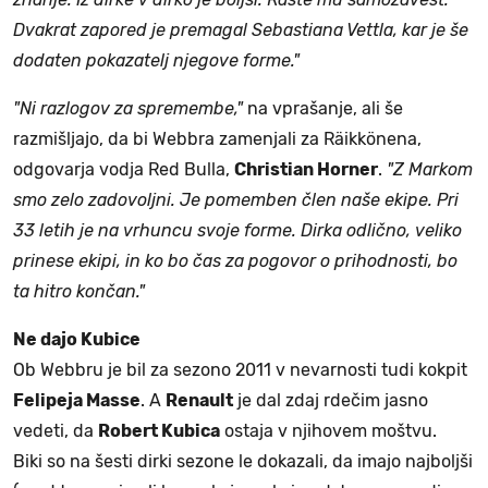
Dvakrat zapored je premagal Sebastiana Vettla, kar je še
dodaten pokazatelj njegove forme."
"Ni razlogov za spremembe,"
na vprašanje, ali še
razmišljajo, da bi Webbra zamenjali za Räikkönena,
odgovarja vodja Red Bulla,
Christian Horner
.
"Z Markom
smo zelo zadovoljni. Je pomemben člen naše ekipe. Pri
33 letih je na vrhuncu svoje forme. Dirka odlično, veliko
prinese ekipi, in ko bo čas za pogovor o prihodnosti, bo
ta hitro končan."
Ne dajo Kubice
Ob Webbru je bil za sezono 2011 v nevarnosti tudi kokpit
Felipeja Masse
. A
Renault
je dal zdaj rdečim jasno
vedeti, da
Robert Kubica
ostaja v njihovem moštvu.
Biki so na šesti dirki sezone le dokazali, da imajo najboljši