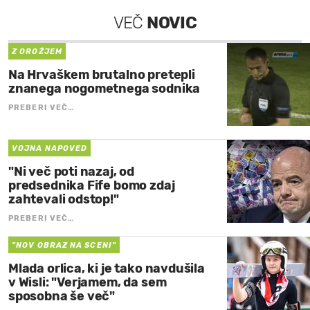
VEČ
NOVIC
Z OROŽJEM
Na Hrvaškem brutalno pretepli
znanega nogometnega sodnika
PREBERI VEČ…
VOJNA NAPOVED
"Ni več poti nazaj, od
predsednika Fife bomo zdaj
zahtevali odstop!"
PREBERI VEČ…
"NOV OBRAZ NA SCENI"
Mlada orlica, ki je tako navdušila
v Wisli: "Verjamem, da sem
sposobna še več"