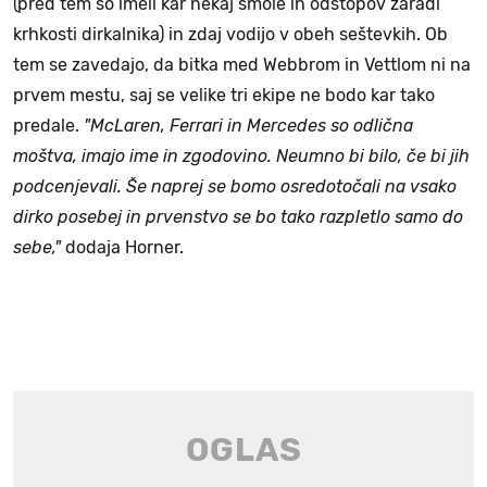
(pred tem so imeli kar nekaj smole in odstopov zaradi
krhkosti dirkalnika) in zdaj vodijo v obeh seštevkih. Ob
tem se zavedajo, da bitka med Webbrom in Vettlom ni na
prvem mestu, saj se velike tri ekipe ne bodo kar tako
predale.
"McLaren, Ferrari in Mercedes so odlična
moštva, imajo ime in zgodovino. Neumno bi bilo, če bi jih
podcenjevali. Še naprej se bomo osredotočali na vsako
dirko posebej in prvenstvo se bo tako razpletlo samo do
sebe,"
dodaja Horner.