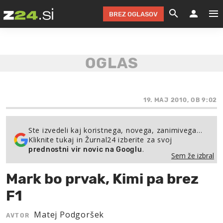
BREZ OGLASOV
GRADIMO &
OLIMPI
EKO 
INTE
T
SLOV
KOMENTARJ
FILM & G
NEPRE
AVTO 
NO
FI
SV
ČRNA 
KOMB
VARČ
AKT
KO
BI
ŠP
FESTIVAL ZA L
LEPOT
MOTO
NA 
NA
O
19. MAJ 2010, OB 9:02
MAG
ODNOSI IN
ŽIVLJEN
IZ DR
KOLE
E-
ZDR
POGLEJ
Ste izvedeli kaj koristnega, novega, zanimivega…
Kliknite tukaj in Žurnal24 izberite za svoj
HOROSKOP IN
PRAVNI
ŠOFER
ZIMSK
PRE
AV
.
prednostni vir novic na Googlu
Sem že izbral
JOO
IN
POPO
POGLEJ
POGLEJ
POGLEJ
Mark bo prvak, Kimi pa brez
SEM 
POD S
POGLEJ
F1
TRAJN
POGLEJ
Matej Podgoršek
AVTOR
ŽURNAL P