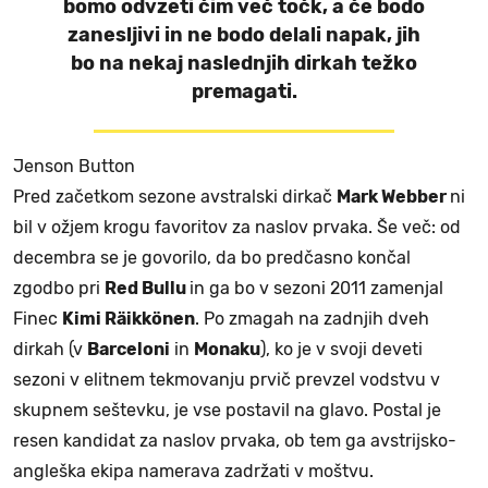
bomo odvzeti čim več točk, a če bodo
zanesljivi in ne bodo delali napak, jih
bo na nekaj naslednjih dirkah težko
premagati.
Jenson Button
Pred začetkom sezone avstralski dirkač
Mark Webber
ni
bil v ožjem krogu favoritov za naslov prvaka. Še več: od
decembra se je govorilo, da bo predčasno končal
zgodbo pri
Red Bullu
in ga bo v sezoni 2011 zamenjal
Finec
Kimi Räikkönen
. Po zmagah na zadnjih dveh
dirkah (v
Barceloni
in
Monaku
), ko je v svoji deveti
sezoni v elitnem tekmovanju prvič prevzel vodstvu v
skupnem seštevku, je vse postavil na glavo. Postal je
resen kandidat za naslov prvaka, ob tem ga avstrijsko-
angleška ekipa namerava zadržati v moštvu.