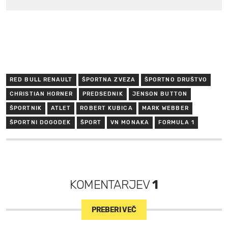
RED BULL RENAULT
ŠPORTNA ZVEZA
ŠPORTNO DRUŠTVO
CHRISTIAN HORNER
PREDSEDNIK
JENSON BUTTON
ŠPORTNIK
ATLET
ROBERT KUBICA
MARK WEBBER
ŠPORTNI DOGODEK
ŠPORT
VN MONAKA
FORMULA 1
KOMENTARJEV
1
PREBERI VEČ