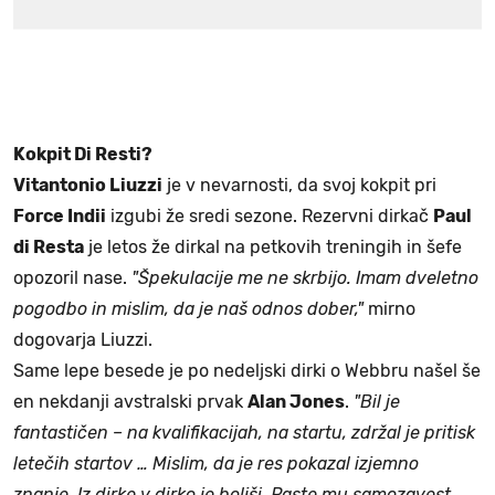
Kokpit Di Resti?
Vitantonio Liuzzi
je v nevarnosti, da svoj kokpit pri
Force Indii
izgubi že sredi sezone. Rezervni dirkač
Paul
di Resta
je letos že dirkal na petkovih treningih in šefe
opozoril nase.
"Špekulacije me ne skrbijo. Imam dveletno
pogodbo in mislim, da je naš odnos dober,"
mirno
dogovarja Liuzzi.
Same lepe besede je po nedeljski dirki o Webbru našel še
en nekdanji avstralski prvak
Alan Jones
.
"Bil je
fantastičen – na kvalifikacijah, na startu, zdržal je pritisk
letečih startov … Mislim, da je res pokazal izjemno
znanje. Iz dirke v dirko je boljši. Raste mu samozavest.