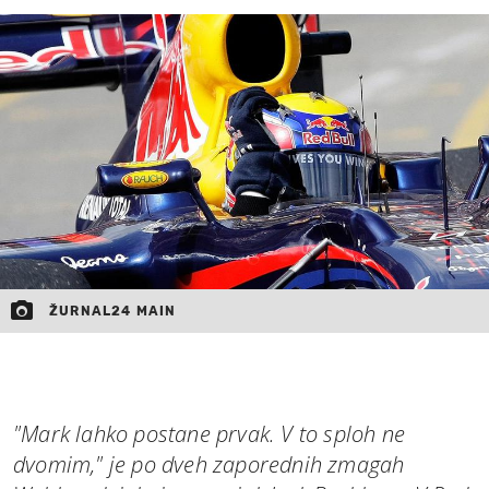
MOJ SANJ
ŽURNAL24 MAIN
"Mark lahko postane prvak. V to sploh ne
dvomim," je po dveh zaporednih zmagah