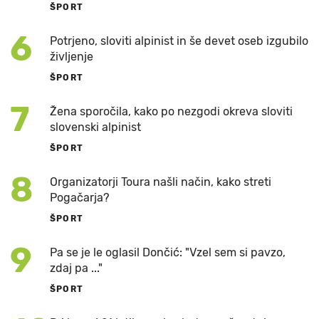
ŠPORT
6
Potrjeno, sloviti alpinist in še devet oseb izgubilo
življenje
ŠPORT
7
Žena sporočila, kako po nezgodi okreva sloviti
slovenski alpinist
ŠPORT
8
Organizatorji Toura našli način, kako streti
Pogačarja?
ŠPORT
9
Pa se je le oglasil Dončić: "Vzel sem si pavzo,
zdaj pa ..."
ŠPORT