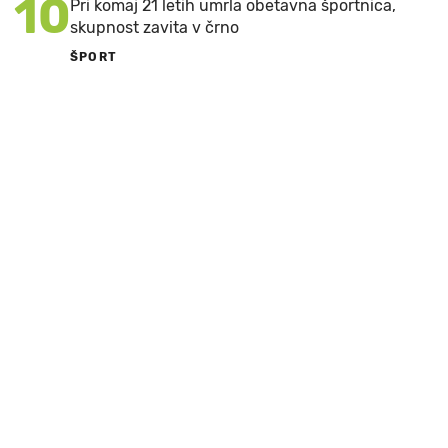
10
Pri komaj 21 letih umrla obetavna športnica,
skupnost zavita v črno
ŠPORT