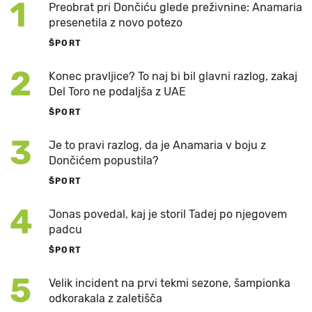
1
Preobrat pri Dončiću glede preživnine: Anamaria
presenetila z novo potezo
ŠPORT
2
Konec pravljice? To naj bi bil glavni razlog, zakaj
Del Toro ne podaljša z UAE
ŠPORT
3
Je to pravi razlog, da je Anamaria v boju z
Dončićem popustila?
ŠPORT
4
Jonas povedal, kaj je storil Tadej po njegovem
padcu
ŠPORT
5
Velik incident na prvi tekmi sezone, šampionka
odkorakala z zaletišča