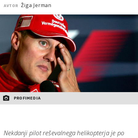
Žiga Jerman
AVTOR
MOJ SANJ
PROFIMEDIA
Nekdanji pilot reševalnega helikopterja je po