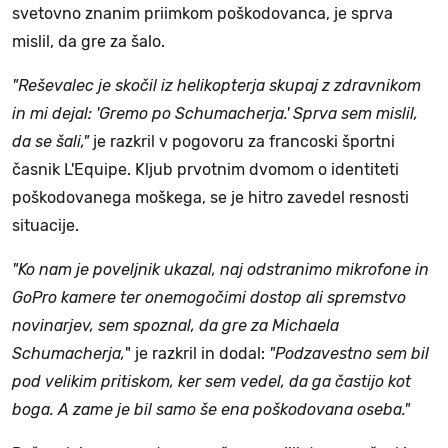
svetovno znanim priimkom poškodovanca, je sprva
mislil, da gre za šalo.
"Reševalec je skočil iz helikopterja skupaj z zdravnikom
in mi dejal: 'Gremo po Schumacherja.' Sprva sem mislil,
da se šali,"
je razkril v pogovoru za francoski športni
časnik L'Equipe. Kljub prvotnim dvomom o identiteti
poškodovanega moškega, se je hitro zavedel resnosti
situacije.
"Ko nam je poveljnik ukazal, naj odstranimo mikrofone in
GoPro kamere ter onemogočimi dostop ali spremstvo
novinarjev, sem spoznal, da gre za Michaela
Schumacherja,
" je razkril in dodal:
"Podzavestno sem bil
pod velikim pritiskom, ker sem vedel, da ga častijo kot
boga. A zame je bil samo še ena poškodovana oseba."