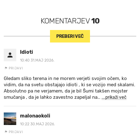
KOMENTARJEV
10
PREBERI VEČ
Idioti
10:40 31.MAJ 2026.
PRIJAVI
Gledam sliko terena in ne morem verjeti svojim očem, ko
vidim, da na svetu obstajajo idioti , ki se vozijo med skalami.
Absolutno pa ne verjamem, da je bil Šumi takšen mojster
smučanja , da je lahko zavestno zapeljal na
…
...prikaži več
malonaokoli
10:22 30.MAJ 2026.
PRIJAVI