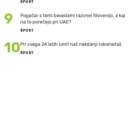
ŠPORT
9
Pogačar s temi besedami razvnel Slovenijo, a kaj
na to porečejo pri UAE?
ŠPORT
10
Pri vsega 24 letih umrl naš nekdanji rokometaš
ŠPORT