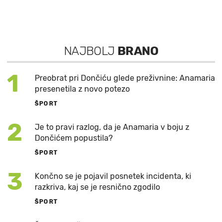
NAJBOLJ
BRANO
1
Preobrat pri Dončiću glede preživnine: Anamaria
presenetila z novo potezo
ŠPORT
2
Je to pravi razlog, da je Anamaria v boju z
Dončićem popustila?
ŠPORT
3
Končno se je pojavil posnetek incidenta, ki
razkriva, kaj se je resnično zgodilo
ŠPORT