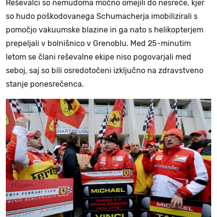
Reševalci so nemudoma močno omejili do nesreče, kjer
so hudo poškodovanega Schumacherja imobilizirali s
pomočjo vakuumske blazine in ga nato s helikopterjem
prepeljali v bolnišnico v Grenoblu. Med 25-minutim
letom se člani reševalne ekipe niso pogovarjali med
seboj, saj so bili osredotočeni izključno na zdravstveno
stanje ponesrečenca.