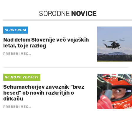
SORODNE
NOVICE
SLOVENIJA
Nad delom Slovenije več vojaških
letal, to je razlog
PREBERI VEČ…
NE MORE VERJETI
Schumacherjev zaveznik "brez
besed" ob novih razkritjih o
dirkaču
PREBERI VEČ…