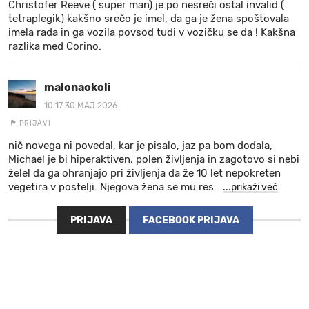
Christofer Reeve ( super man) je po nesreči ostal invalid (
tetraplegik) kakšno srečo je imel, da ga je žena spoštovala
imela rada in ga vozila povsod tudi v vozičku se da ! Kakšna
razlika med Corino.
malonaokoli
10:17 30.MAJ 2026.
PRIJAVI
nič novega ni povedal, kar je pisalo, jaz pa bom dodala,
Michael je bi hiperaktiven, polen življenja in zagotovo si nebi
želel da ga ohranjajo pri življenja da že 10 let nepokreten
vegetira v postelji. Njegova žena se mu res
…
...prikaži več
PRIJAVA
FACEBOOK PRIJAVA