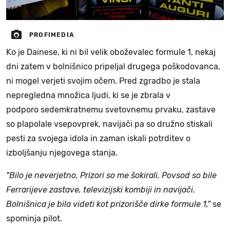
PROFIMEDIA
Ko je Dainese, ki ni bil velik oboževalec formule 1, nekaj
dni zatem v bolnišnico pripeljal drugega poškodovanca,
ni mogel verjeti svojim očem. Pred zgradbo je stala
nepregledna množica ljudi, ki se je zbrala v
podporo sedemkratnemu svetovnemu prvaku, zastave
so plapolale vsepovprek, navijači pa so družno stiskali
pesti za svojega idola in zaman iskali potrditev o
izboljšanju njegovega stanja.
"Bilo je neverjetno. Prizori so me šokirali. Povsod so bile
Ferrarijeve zastave, televizijski kombiji in navijači.
Bolnišnica je bila videti kot prizorišče dirke formule 1,"
se
spominja pilot.