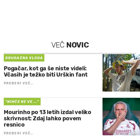
VEČ
NOVIC
DRUGAČNA VLOGA
Pogačar, kot ga še niste videli:
Včasih je težko biti Urškin fant
PREBERI VEČ…
"NIHČE NE VE ..."
Mourinho po 13 letih izdal veliko
skrivnost: Zdaj lahko povem
resnico
PREBERI VEČ…