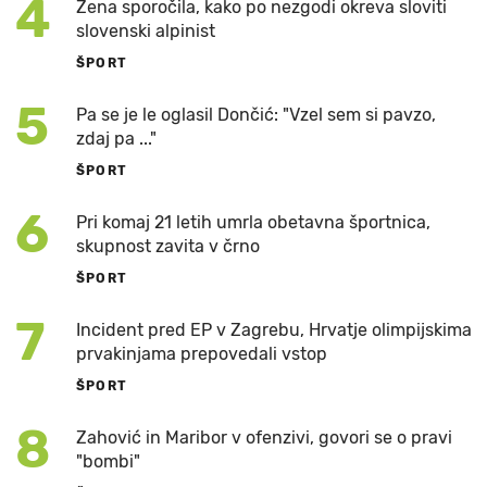
4
Žena sporočila, kako po nezgodi okreva sloviti
slovenski alpinist
ŠPORT
5
Pa se je le oglasil Dončić: "Vzel sem si pavzo,
zdaj pa ..."
ŠPORT
6
Pri komaj 21 letih umrla obetavna športnica,
skupnost zavita v črno
ŠPORT
7
Incident pred EP v Zagrebu, Hrvatje olimpijskima
prvakinjama prepovedali vstop
ŠPORT
8
Zahović in Maribor v ofenzivi, govori se o pravi
"bombi"