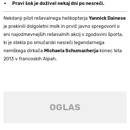
Pravi šok je doživel nekaj dni po nesreči.
Nekdanji pilot reševalnega helikopterja
Yannick Dainese
je prekinili dolgoletni molk in prvič javno spregovoril o
eni najodmevnejših reševalnih akcij v zgodovini športa,
ki je stekla po smučarski nesreči legendarnega
nemškega dirkača
Michaela Schumacherja
konec leta
2013 v francoskih Alpah.