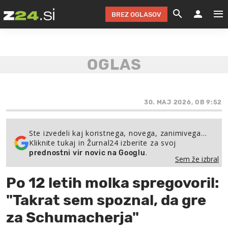
BREZ OGLASOV
GRADIMO &
OLIMPI
EKO 
INTE
T
SLOV
KOMENTARJ
FILM & G
NEPRE
AVTO 
NO
FI
SV
ČRNA 
KOMB
VARČ
AKT
KO
BI
ŠP
FESTIVAL ZA L
LEPOT
MOTO
NA 
NA
O
30. MAJ 2026, OB 9:52
MAG
ODNOSI IN
ŽIVLJEN
IZ DR
KOLE
E-
ZDR
POGLEJ
Ste izvedeli kaj koristnega, novega, zanimivega…
Kliknite tukaj in Žurnal24 izberite za svoj
HOROSKOP IN
PRAVNI
ŠOFER
ZIMSK
PRE
AV
.
prednostni vir novic na Googlu
Sem že izbral
JOO
IN
POPO
POGLEJ
POGLEJ
POGLEJ
Po 12 letih molka spregovoril:
SEM 
POD S
POGLEJ
"Takrat sem spoznal, da gre
TRAJN
POGLEJ
za Schumacherja"
ŽURNAL P