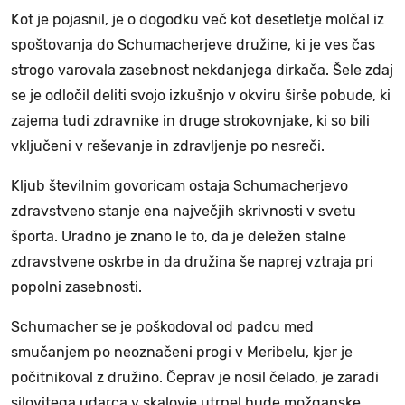
Kot je pojasnil, je o dogodku več kot desetletje molčal iz
spoštovanja do Schumacherjeve družine, ki je ves čas
strogo varovala zasebnost nekdanjega dirkača. Šele zdaj
se je odločil deliti svojo izkušnjo v okviru širše pobude, ki
zajema tudi zdravnike in druge strokovnjake, ki so bili
vključeni v reševanje in zdravljenje po nesreči.
Kljub številnim govoricam ostaja Schumacherjevo
zdravstveno stanje ena največjih skrivnosti v svetu
športa. Uradno je znano le to, da je deležen stalne
zdravstvene oskrbe in da družina še naprej vztraja pri
popolni zasebnosti.
Schumacher se je poškodoval od padcu med
smučanjem po neoznačeni progi v Meribelu, kjer je
počitnikoval z družino. Čeprav je nosil čelado, je zaradi
silovitega udarca v skalovje utrpel hude možganske