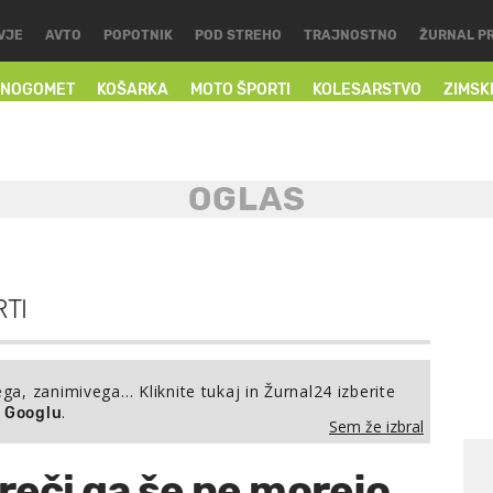
VJE
AVTO
POPOTNIK
POD STREHO
TRAJNOSTNO
ŽURNAL P
NOGOMET
KOŠARKA
MOTO ŠPORTI
KOLESARSTVO
ZIMSK
TI
ega, zanimivega… Kliknite tukaj in Žurnal24 izberite
.
a Googlu
Sem že izbral
sreči ga še ne morejo