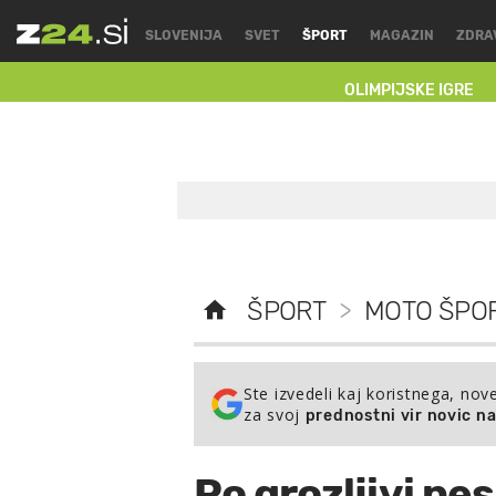
SLOVENIJA
SVET
ŠPORT
MAGAZIN
ZDRA
OLIMPIJSKE IGRE
ŠPORT
>
MOTO ŠPOR
Ste izvedeli kaj koristnega, nov
za svoj
prednostni vir novic n
Po grozljivi ne