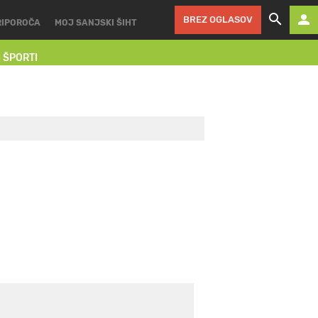
BREZ OGLASOV
RIPOROČA
MOJ SANJSKI ŠIHT
I ŠPORTI