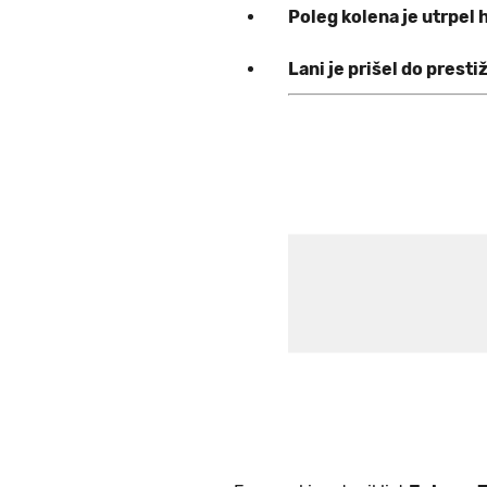
Poleg kolena je utrpel 
Lani je prišel do prest