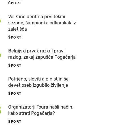
ŠPORT
5
Velik incident na prvi tekmi
sezone, šampionka odkorakala z
zaletišča
ŠPORT
6
Belgijski prvak razkril pravi
razlog, zakaj zapušča Pogačarja
ŠPORT
7
Potrjeno, sloviti alpinist in še
devet oseb izgubilo življenje
ŠPORT
8
Organizatorji Toura našli način,
kako streti Pogačarja?
ŠPORT