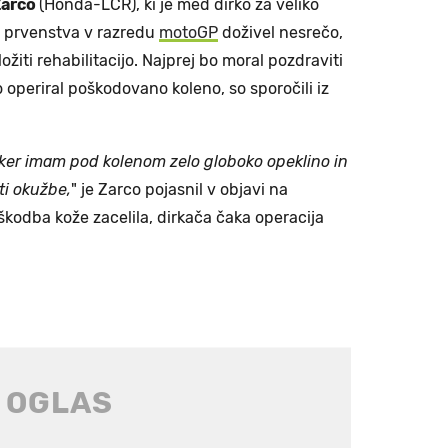
Zarco
(Honda-LCR), ki je med dirko za veliko
 prvenstva v razredu
motoGP
doživel nesrečo,
žiti rehabilitacijo. Najprej bo moral pozdraviti
 operiral poškodovano koleno, so sporočili iz
ker imam pod kolenom zelo globoko opeklino in
i okužbe,
" je Zarco pojasnil v objavi na
kodba kože zacelila, dirkača čaka operacija