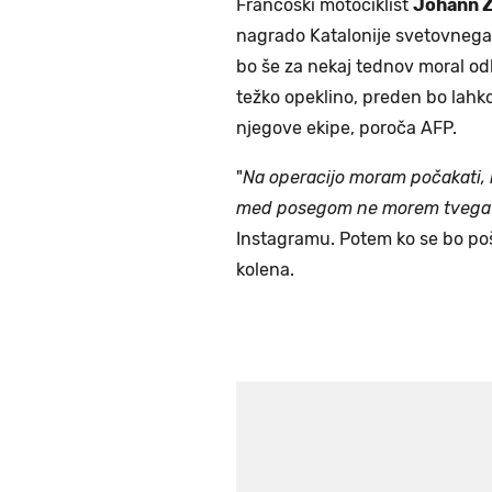
Francoski motociklist
Johann 
nagrado Katalonije svetovnega
bo še za nekaj tednov moral odlo
težko opeklino, preden bo lahko
njegove ekipe, poroča AFP.
"
Na operacijo moram počakati, 
med posegom ne morem tvegat
Instagramu. Potem ko se bo poš
kolena.