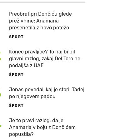
Preobrat pri Dončiću glede
preživnine: Anamaria
presenetila z novo potezo
ŠPORT
2
Konec pravljice? To naj bi bil
glavni razlog, zakaj Del Toro ne
podaljša z UAE
ŠPORT
3
Jonas povedal, kaj je storil Tadej
po njegovem padcu
ŠPORT
4
Je to pravi razlog, da je
Anamaria v boju z Dončićem
popustila?