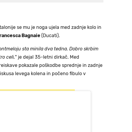
alonije se mu je noga ujela med zadnje kolo in
rancesca Bagnaie
(Ducati).
Montmeloju sta minila dva tedna. Dobro skrbim
ro celi,
" je dejal 35-letni dirkač. Med
 preiskave pokazale poškodbe sprednje in zadnje
iskusa levega kolena in počeno fibulo v