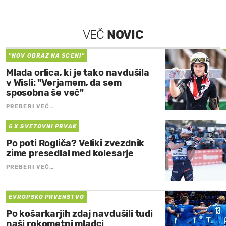
VEČ
NOVIC
"NOV OBRAZ NA SCENI"
Mlada orlica, ki je tako navdušila
v Wisli: "Verjamem, da sem
sposobna še več"
PREBERI VEČ…
5 X SVETOVNI PRVAK
Po poti Rogliča? Veliki zvezdnik
zime presedlal med kolesarje
PREBERI VEČ…
EVROPSKO PRVENSTVO
Po košarkarjih zdaj navdušili tudi
naši rokometni mladci