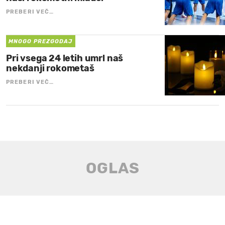
PREBERI VEČ…
MNOGO PREZGODAJ
Pri vsega 24 letih umrl naš
nekdanji rokometaš
PREBERI VEČ…