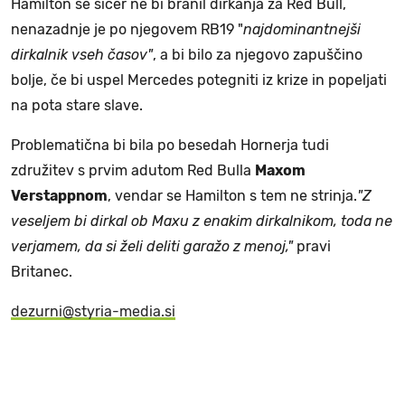
Hamilton se sicer ne bi branil dirkanja za Red Bull,
nenazadnje je po njegovem RB19 "
najdominantnejši
dirkalnik vseh časov"
, a bi bilo za njegovo zapuščino
bolje, če bi uspel Mercedes potegniti iz krize in popeljati
na pota stare slave.
Problematična bi bila po besedah Hornerja tudi
združitev s prvim adutom Red Bulla
Maxom
Verstappnom
, vendar se Hamilton s tem ne strinja.
"Z
veseljem bi dirkal ob Maxu z enakim dirkalnikom, toda ne
verjamem, da si želi deliti garažo z menoj,"
pravi
Britanec.
dezurni@styria-media.si