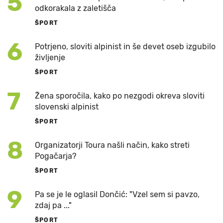
5
odkorakala z zaletišča
ŠPORT
6
Potrjeno, sloviti alpinist in še devet oseb izgubilo
življenje
ŠPORT
7
Žena sporočila, kako po nezgodi okreva sloviti
slovenski alpinist
ŠPORT
8
Organizatorji Toura našli način, kako streti
Pogačarja?
ŠPORT
9
Pa se je le oglasil Dončić: "Vzel sem si pavzo,
zdaj pa ..."
ŠPORT