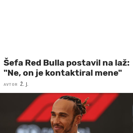
MOJ SANJ
Šefa Red Bulla postavil na laž:
"Ne, on je kontaktiral mene"
Ž. J.
AVTOR