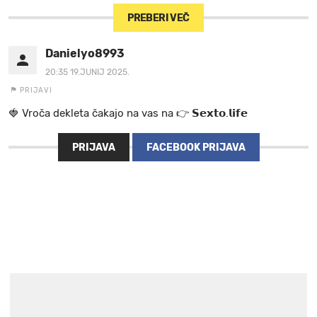
PREBERI VEČ
Danielyo8993
20:35 19.JUNIJ 2025.
PRIJAVI
🍓 V r o č a d e k l e t a ča k a jo na va s n a 👉 𝗦𝗲𝘅𝘁𝗼.𝗹𝗶𝗳𝗲
PRIJAVA
FACEBOOK PRIJAVA