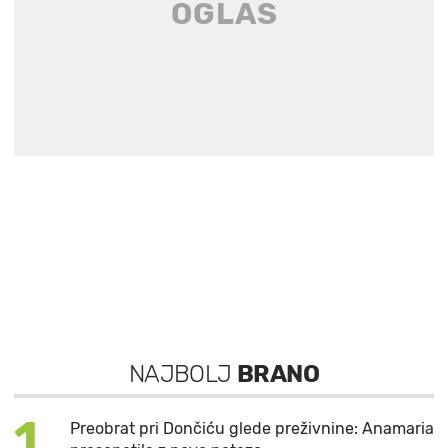
NAJBOLJ
BRANO
1
Preobrat pri Dončiću glede preživnine: Anamaria