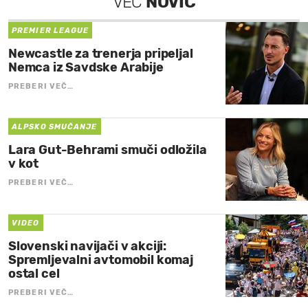
VEČ
NOVIC
PREMIER LEAGUE
Newcastle za trenerja pripeljal
Nemca iz Savdske Arabije
PREBERI VEČ…
ALPSKO SMUČANJE
Lara Gut-Behrami smuči odložila
v kot
PREBERI VEČ…
VIDEO
Slovenski navijači v akciji:
Spremljevalni avtomobil komaj
ostal cel
PREBERI VEČ…