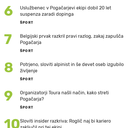
6
Uslužbenec v Pogačarjevi ekipi dobil 20 let
suspenza zaradi dopinga
ŠPORT
7
Belgijski prvak razkril pravi razlog, zakaj zapušča
Pogačarja
ŠPORT
8
Potrjeno, sloviti alpinist in še devet oseb izgubilo
življenje
ŠPORT
9
Organizatorji Toura našli način, kako streti
Pogačarja?
ŠPORT
10
Sloviti insider razkriva: Roglič naj bi kariero
zaključil pri tej ekipi