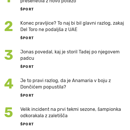
presenetila z novo potezo
ŠPORT
2
Konec pravljice? To naj bi bil glavni razlog, zakaj
Del Toro ne podaljša z UAE
ŠPORT
3
Jonas povedal, kaj je storil Tadej po njegovem
padcu
ŠPORT
4
Je to pravi razlog, da je Anamaria v boju z
Dončićem popustila?
ŠPORT
5
Velik incident na prvi tekmi sezone, šampionka
odkorakala z zaletišča
ŠPORT