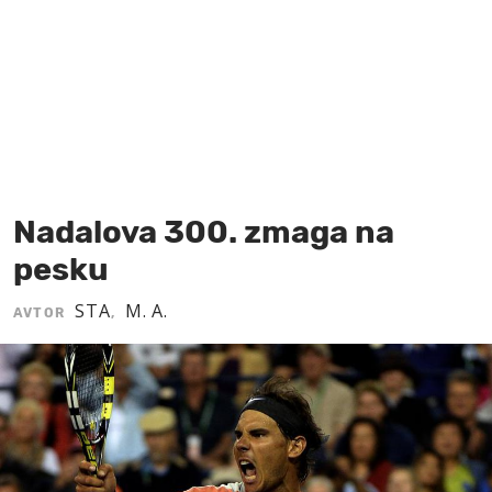
MOJ SANJ
Nadalova 300. zmaga na
pesku
STA
M. A.
AVTOR
,