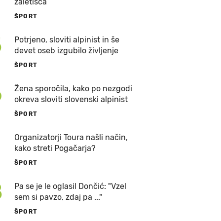
zaletišča
ŠPORT
5
Potrjeno, sloviti alpinist in še
devet oseb izgubilo življenje
ŠPORT
6
Žena sporočila, kako po nezgodi
okreva sloviti slovenski alpinist
ŠPORT
7
Organizatorji Toura našli način,
kako streti Pogačarja?
ŠPORT
8
Pa se je le oglasil Dončić: "Vzel
sem si pavzo, zdaj pa ..."
ŠPORT