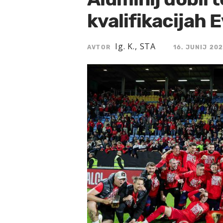
kvalifikacijah 
Ig. K., STA
AVTOR
16. JUNIJ 202