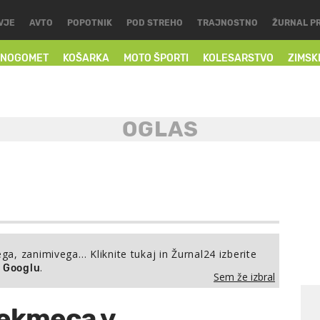
VJE
AVTO
POPOTNIK
POD STREHO
TRAJNOSTNO
ŽURNAL P
NOGOMET
KOŠARKA
MOTO ŠPORTI
KOLESARSTVO
ZIMSK
ega, zanimivega… Kliknite tukaj in Žurnal24 izberite
.
a Googlu
Sem že izbral
tekmeca v