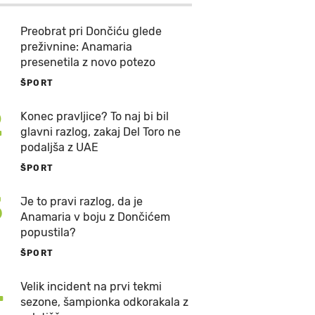
Preobrat pri Dončiću glede
preživnine: Anamaria
presenetila z novo potezo
ŠPORT
2
Konec pravljice? To naj bi bil
glavni razlog, zakaj Del Toro ne
podaljša z UAE
ŠPORT
3
Je to pravi razlog, da je
Anamaria v boju z Dončićem
popustila?
ŠPORT
4
Velik incident na prvi tekmi
sezone, šampionka odkorakala z