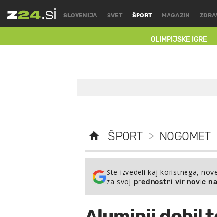
SLOVENIJA
SVET
ŠPORT
MAGAZIN
ZDRA
OLIMPIJSKE IGRE
ŠPORT
>
NOGOMET
Ste izvedeli kaj koristnega, nov
za svoj
prednostni vir novic n
Aluminij dobil 