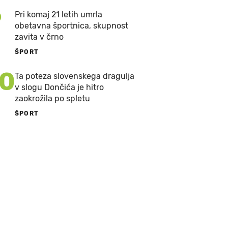
9
Pri komaj 21 letih umrla
obetavna športnica, skupnost
zavita v črno
ŠPORT
10
Ta poteza slovenskega dragulja
v slogu Dončića je hitro
zaokrožila po spletu
ŠPORT