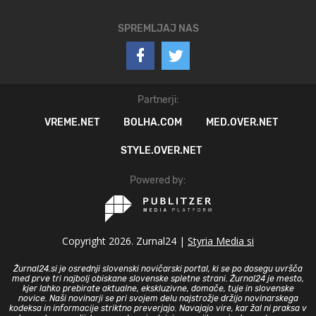
SPREMLJAJ NAS
Partnerji:
VREME.NET
BOLHA.COM
MED.OVER.NET
STYLE.OVER.NET
Powered by:
Copyright 2026. Zurnal24 |
Styria Media si
Žurnal24.si je osrednji slovenski novičarski portal, ki se po dosegu uvršča
med prve tri najbolj obiskane slovenske spletne strani. Žurnal24 je mesto,
kjer lahko prebirate aktualne, ekskluzivne, domače, tuje in slovenske
novice. Naši novinarji se pri svojem delu najstrožje držijo novinarskega
kodeksa in informacije striktno preverjajo. Navajajo vire, kar žal ni praksa v