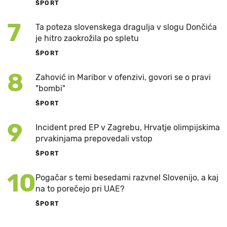
ŠPORT
7
Ta poteza slovenskega dragulja v slogu Dončića
je hitro zaokrožila po spletu
ŠPORT
8
Zahović in Maribor v ofenzivi, govori se o pravi
"bombi"
ŠPORT
9
Incident pred EP v Zagrebu, Hrvatje olimpijskima
prvakinjama prepovedali vstop
ŠPORT
10
Pogačar s temi besedami razvnel Slovenijo, a kaj
na to porečejo pri UAE?
ŠPORT