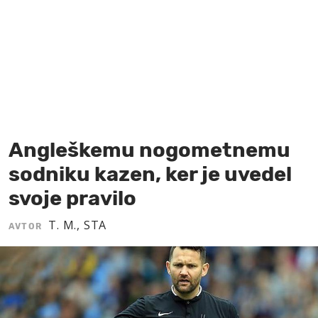
MOJ SANJ
Angleškemu nogometnemu
sodniku kazen, ker je uvedel
svoje pravilo
T. M., STA
AVTOR