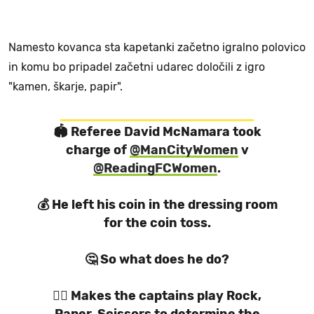
Namesto kovanca sta kapetanki začetno igralno polovico
in komu bo pripadel začetni udarec določili z igro
"kamen, škarje, papir".
🏟 Referee David McNamara took
charge of
@ManCityWomen
v
@ReadingFCWomen
.
💰 He left his coin in the dressing room
for the coin toss.
🤔 So what does he do?
🤷‍♂️ Makes the captains play Rock,