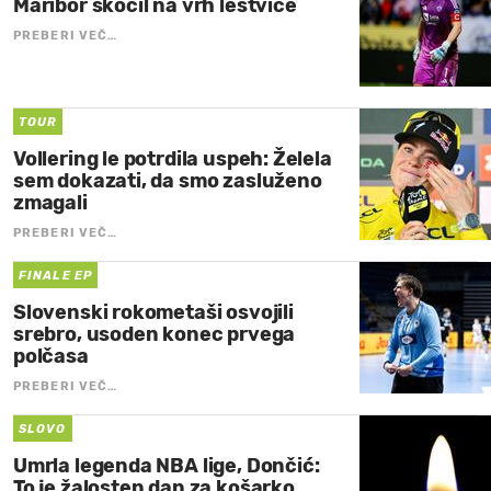
Maribor skočil na vrh lestvice
PREBERI VEČ…
TOUR
Vollering le potrdila uspeh: Želela
sem dokazati, da smo zasluženo
zmagali
PREBERI VEČ…
FINALE EP
Slovenski rokometaši osvojili
srebro, usoden konec prvega
polčasa
PREBERI VEČ…
SLOVO
Umrla legenda NBA lige, Dončić:
To je žalosten dan za košarko