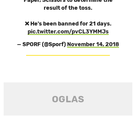
Paper, Scissors to determine the
result of the toss.
❌ He's been banned for 21 days.
pic.twitter.com/pvCL3YMMJs
— SPORF (@Sporf)
November 14, 2018