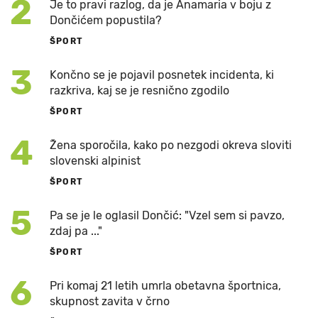
2
Je to pravi razlog, da je Anamaria v boju z
Dončićem popustila?
ŠPORT
3
Končno se je pojavil posnetek incidenta, ki
razkriva, kaj se je resnično zgodilo
ŠPORT
4
Žena sporočila, kako po nezgodi okreva sloviti
slovenski alpinist
ŠPORT
5
Pa se je le oglasil Dončić: "Vzel sem si pavzo,
zdaj pa ..."
ŠPORT
6
Pri komaj 21 letih umrla obetavna športnica,
skupnost zavita v črno