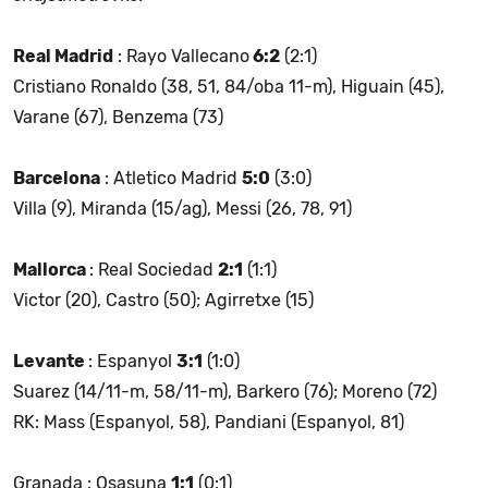
Real Madrid
: Rayo Vallecano
6:2
(2:1)
Cristiano Ronaldo (38, 51, 84/oba 11-m), Higuain (45),
Varane (67), Benzema (73)
Barcelona
: Atletico Madrid
5:0
(3:0)
Villa (9), Miranda (15/ag), Messi (26, 78, 91)
Mallorca
: Real Sociedad
2:1
(1:1)
Victor (20), Castro (50); Agirretxe (15)
Levante
: Espanyol
3:1
(1:0)
Suarez (14/11-m, 58/11-m), Barkero (76); Moreno (72)
RK: Mass (Espanyol, 58), Pandiani (Espanyol, 81)
Granada : Osasuna
1:1
(0:1)