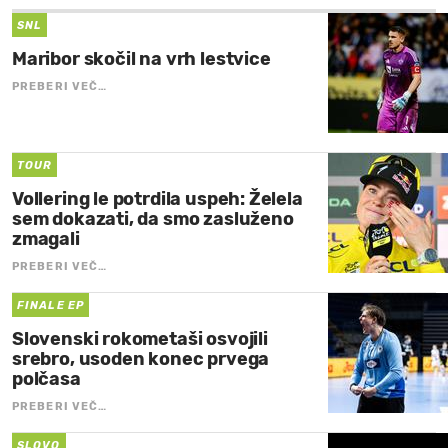
SNL
Maribor skočil na vrh lestvice
PREBERI VEČ…
TOUR
Vollering le potrdila uspeh: Želela
sem dokazati, da smo zasluženo
zmagali
PREBERI VEČ…
FINALE EP
Slovenski rokometaši osvojili
srebro, usoden konec prvega
polčasa
PREBERI VEČ…
SLOVO