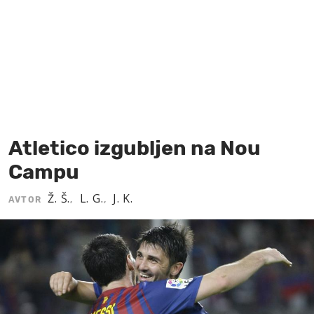
MOJ SANJ
Atletico izgubljen na Nou
Campu
Ž. Š.
L. G.
J. K.
AVTOR
,
,