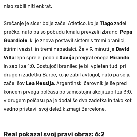
niso zabili niti enkrat.
Srečanje je sicer bolje začel Atletico, ko je
Tiago
zadel
prečko, nato pa so pobudu kmalu prevzeli izbranci
Pepa
Guardiole
, ki je znova postavil sistem s tremi branilci,
štirimi vezisti in tremi napadalci. Že v 9. minuti je
David
Villa
lepo sprejel podajo
Xavija
preigral enega
Mirando
in zabil za 1:0. Gostujoči branilec je bil vpleten tudi pri
drugem zadetku Barce, ko je zabil avtogol, nato pa se je
začel šov
Lea Messija
. Argentinski čarovnik je še pred
koncem prvega polčasa po samostojni akciji zabil za 3:0,
v drugem polčasu pa je dodal še dva zadetka in tako kot
vedno pristavil svoj delež k zmagi Barcelone.
Real pokazal svoj pravi obraz: 6:2