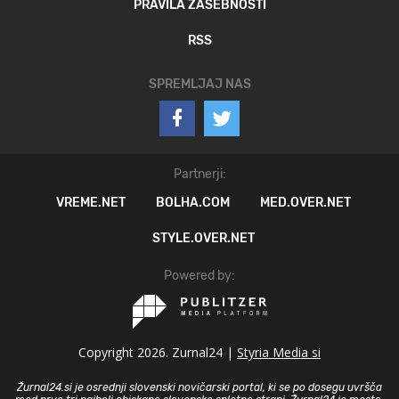
PRAVILA ZASEBNOSTI
RSS
SPREMLJAJ NAS
Partnerji:
VREME.NET
BOLHA.COM
MED.OVER.NET
STYLE.OVER.NET
Powered by:
Copyright 2026. Zurnal24 |
Styria Media si
Žurnal24.si je osrednji slovenski novičarski portal, ki se po dosegu uvršča