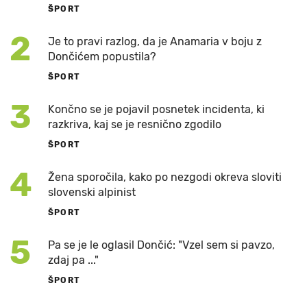
ŠPORT
2
Je to pravi razlog, da je Anamaria v boju z
Dončićem popustila?
ŠPORT
3
Končno se je pojavil posnetek incidenta, ki
razkriva, kaj se je resnično zgodilo
ŠPORT
4
Žena sporočila, kako po nezgodi okreva sloviti
slovenski alpinist
ŠPORT
5
Pa se je le oglasil Dončić: "Vzel sem si pavzo,
zdaj pa ..."
ŠPORT