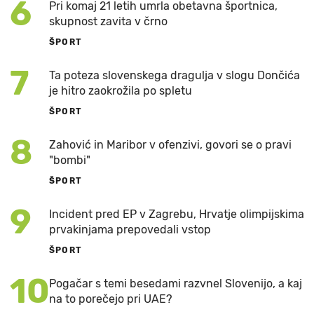
6
Pri komaj 21 letih umrla obetavna športnica,
skupnost zavita v črno
ŠPORT
7
Ta poteza slovenskega dragulja v slogu Dončića
je hitro zaokrožila po spletu
ŠPORT
8
Zahović in Maribor v ofenzivi, govori se o pravi
"bombi"
ŠPORT
9
Incident pred EP v Zagrebu, Hrvatje olimpijskima
prvakinjama prepovedali vstop
ŠPORT
10
Pogačar s temi besedami razvnel Slovenijo, a kaj
na to porečejo pri UAE?