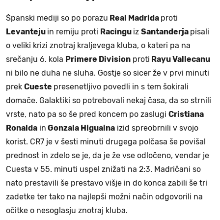
Španski mediji so po porazu
Real Madrida
proti
Levanteju
in remiju proti
Racingu
iz
Santanderja
pisali
o veliki krizi znotraj kraljevega kluba, o kateri pa na
srečanju 6. kola
Primere Division
proti
Rayu Vallecanu
ni bilo ne duha ne sluha. Gostje so sicer že v prvi minuti
prek
Cueste
presenetljivo povedli in s tem šokirali
domače. Galaktiki so potrebovali nekaj časa, da so strnili
vrste, nato pa so še pred koncem po zaslugi
Cristiana
Ronalda
in
Gonzala Higuaina
izid spreobrnili v svojo
korist. CR7 je v šesti minuti drugega polčasa še povišal
prednost in zdelo se je, da je že vse odločeno, vendar je
Cuesta v 55. minuti uspel znižati na 2:3. Madričani so
nato prestavili še prestavo višje in do konca zabili še tri
zadetke ter tako na najlepši možni način odgovorili na
očitke o nesoglasju znotraj kluba.