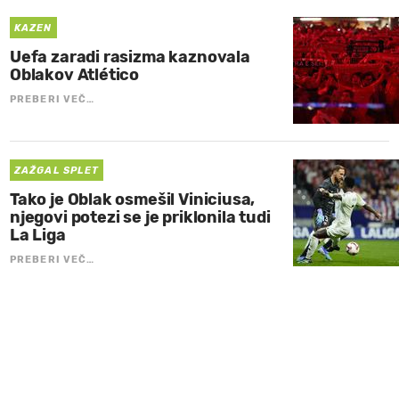
KAZEN
Uefa zaradi rasizma kaznovala
Oblakov Atlético
PREBERI VEČ…
ZAŽGAL SPLET
Tako je Oblak osmešil Viniciusa,
njegovi potezi se je priklonila tudi
La Liga
PREBERI VEČ…