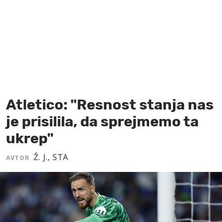
MOJ SANJ
Atletico: "Resnost stanja nas
je prisilila, da sprejmemo ta
ukrep"
Ž. J., STA
AVTOR