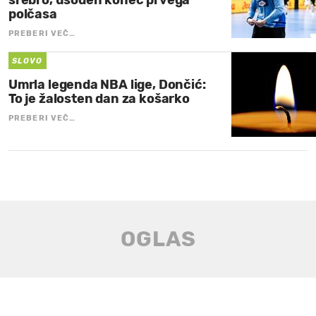
polčasa
PREBERI VEČ…
SLOVO
Umrla legenda NBA lige, Dončić:
To je žalosten dan za košarko
PREBERI VEČ…