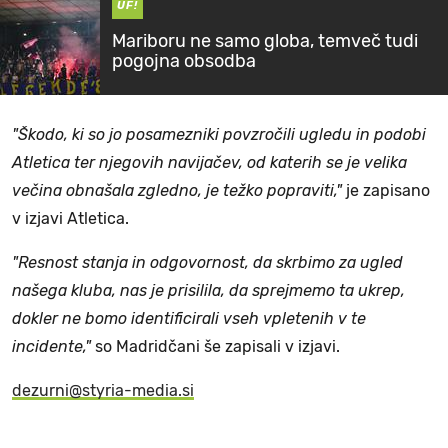
UF!
Mariboru ne samo globa, temveč tudi
pogojna obsodba
"Škodo, ki so jo posamezniki povzročili ugledu in podobi
Atletica ter njegovih navijačev, od katerih se je velika
večina obnašala zgledno, je težko popraviti,"
je zapisano
v izjavi Atletica.
"Resnost stanja in odgovornost, da skrbimo za ugled
našega kluba, nas je prisilila, da sprejmemo ta ukrep,
dokler ne bomo identificirali vseh vpletenih v te
incidente,"
so Madridčani še zapisali v izjavi.
dezurni@styria-media.si