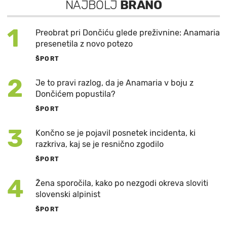
NAJBOLJ
BRANO
1
Preobrat pri Dončiću glede preživnine: Anamaria
presenetila z novo potezo
ŠPORT
2
Je to pravi razlog, da je Anamaria v boju z
Dončićem popustila?
ŠPORT
3
Končno se je pojavil posnetek incidenta, ki
razkriva, kaj se je resnično zgodilo
ŠPORT
4
Žena sporočila, kako po nezgodi okreva sloviti
slovenski alpinist
ŠPORT