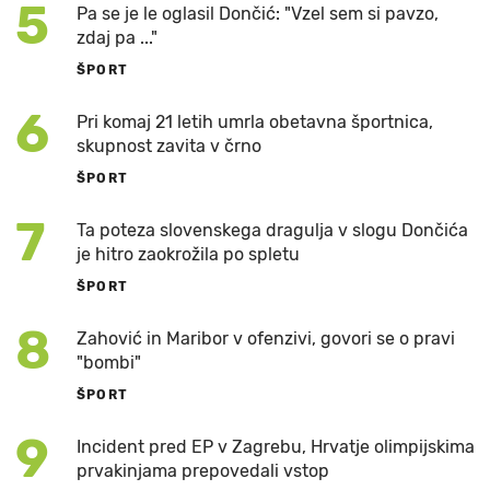
5
Pa se je le oglasil Dončić: "Vzel sem si pavzo,
zdaj pa ..."
ŠPORT
6
Pri komaj 21 letih umrla obetavna športnica,
skupnost zavita v črno
ŠPORT
7
Ta poteza slovenskega dragulja v slogu Dončića
je hitro zaokrožila po spletu
ŠPORT
8
Zahović in Maribor v ofenzivi, govori se o pravi
"bombi"
ŠPORT
9
Incident pred EP v Zagrebu, Hrvatje olimpijskima
prvakinjama prepovedali vstop