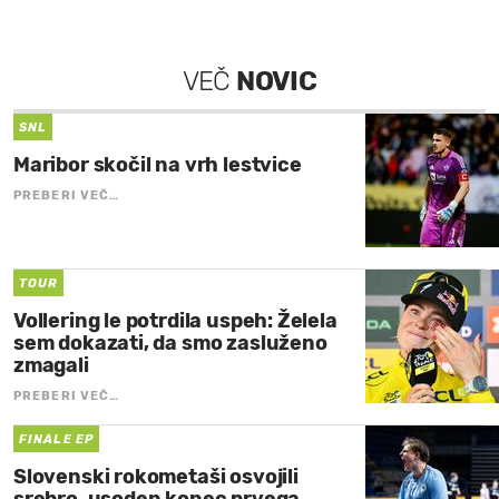
VEČ
NOVIC
SNL
Maribor skočil na vrh lestvice
PREBERI VEČ…
TOUR
Vollering le potrdila uspeh: Želela
sem dokazati, da smo zasluženo
zmagali
PREBERI VEČ…
FINALE EP
Slovenski rokometaši osvojili
srebro, usoden konec prvega