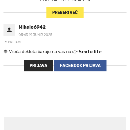
PREBERI VEČ
Mikeio6942
05:43 19.JUNIJ 2025.
PRIJAVI
🍓 V r o č a d e k l e t a ča k a jo na va s n a 👉 𝗦𝗲𝘅𝘁𝗼.𝗹𝗶𝗳𝗲
PRIJAVA
FACEBOOK PRIJAVA