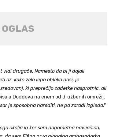
 vidi drugače. Namesto da bi ji dajali
i oz. kako zelo lepo obleko nosi, je
redovanj, ki preprečijo zadetke nasprotnic, ali
pisala Doddova na enem od družbenih omrežij.
ar je sposobna narediti, ne pa zaradi izgleda,"
nega okolja in ker sem nogometna navijačica,
a, da sem Fifina prva globalna ambasadorka