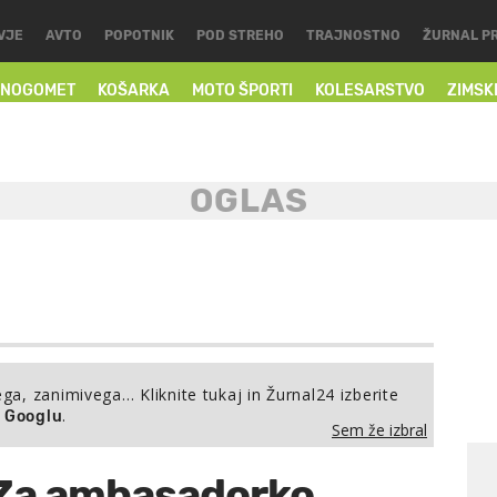
VJE
AVTO
POPOTNIK
POD STREHO
TRAJNOSTNO
ŽURNAL P
NOGOMET
KOŠARKA
MOTO ŠPORTI
KOLESARSTVO
ZIMSK
ega, zanimivega… Kliknite tukaj in Žurnal24 izberite
.
a Googlu
Sem že izbral
. Za ambasadorko