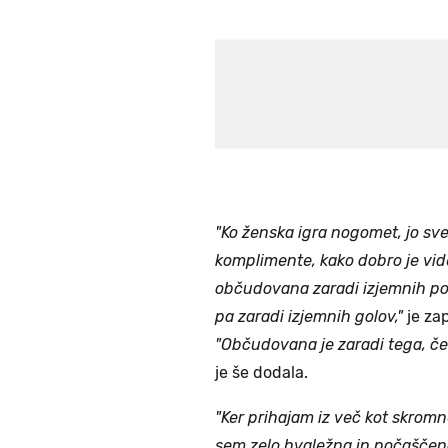
"Ko ženska igra nogomet, jo svet
komplimente, kako dobro je videt
občudovana zaradi izjemnih pos
pa zaradi izjemnih golov,"
je za
"Občudovana je zaradi tega, čes
je še dodala.
"Ker prihajam iz več kot skrom
sem zelo hvaležna in počaščen