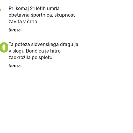
9
Pri komaj 21 letih umrla
obetavna športnica, skupnost
zavita v črno
ŠPORT
10
Ta poteza slovenskega dragulja
v slogu Dončića je hitro
zaokrožila po spletu
ŠPORT