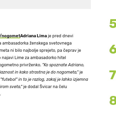
t/nogomet
Adriana Lima
je pred dnevi
lna ambasadorka ženskega svetovnega
eta ni bilo najbolje sprejeto, pa čeprav je
 najavi Lime za ambasadorko hitel
 nogometno privrženko.
"Ko spoznate Adriano,
ijaznost in kako strastna je do nogometa,"
je
 "futebol" in to je razlog, zakaj je lahko izjemna
irom sveta,"
je dodal Švicar na čelu
.