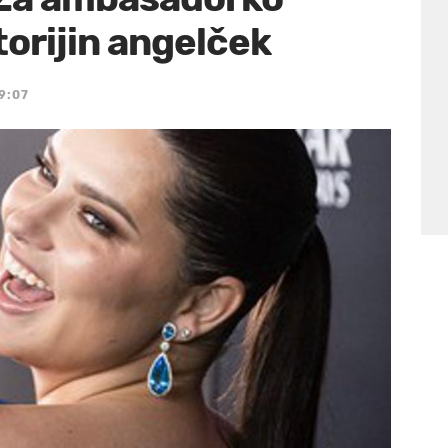
ktorijin angelček
9:07