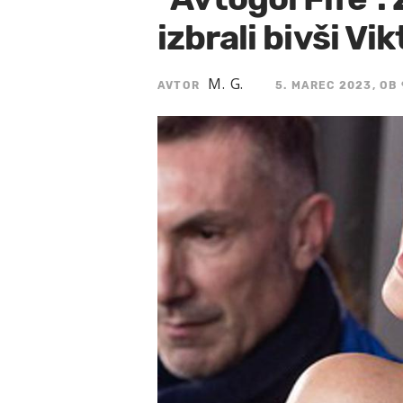
izbrali bivši Vi
M. G.
AVTOR
5. MAREC 2023, OB 