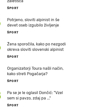
zaletišča
ŠPORT
5
Potrjeno, sloviti alpinist in še
devet oseb izgubilo življenje
ŠPORT
6
Žena sporočila, kako po nezgodi
okreva sloviti slovenski alpinist
ŠPORT
7
Organizatorji Toura našli način,
kako streti Pogačarja?
ŠPORT
8
Pa se je le oglasil Dončić: "Vzel
sem si pavzo, zdaj pa ..."
ŠPORT