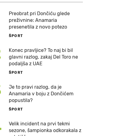
Preobrat pri Dončiću glede
preživnine: Anamaria
presenetila z novo potezo
ŠPORT
2
Konec pravljice? To naj bi bil
glavni razlog, zakaj Del Toro ne
podaljša z UAE
ŠPORT
3
Je to pravi razlog, da je
Anamaria v boju z Dončićem
popustila?
ŠPORT
4
Velik incident na prvi tekmi
sezone, šampionka odkorakala z