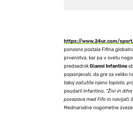
https://www.24ur.com/spor
ponosno postala Fifina globa
prvenstva, kar pa v svetu nogom
predsednik
Gianni Infantino
ob
pojasnjevati, da gre za veliko
takoj začutite njeno toploto, pr
poudaril Infantino.
"Živi in diha
povezava med Fifo in navijači š
Mednarodne nogometne zveze