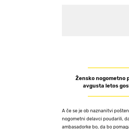
Žensko nogometno prv
avgusta letos gost
A če se je ob naznanitvi pošten
nogometni delavci poudarili, d
ambasadorke bo, da bo pomagala