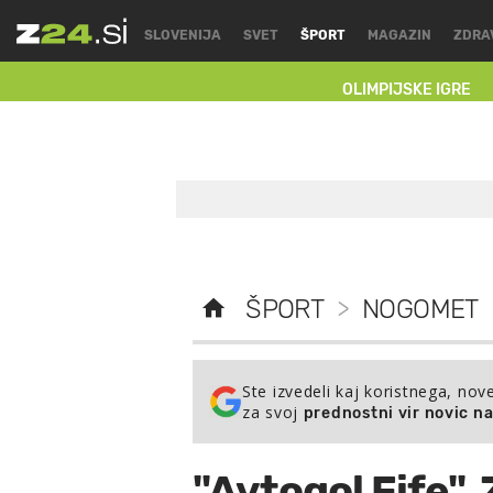
SLOVENIJA
SVET
ŠPORT
MAGAZIN
ZDRA
OLIMPIJSKE IGRE
ŠPORT
>
NOGOMET
Ste izvedeli kaj koristnega, nov
za svoj
prednostni vir novic n
"Avtogol Fife"