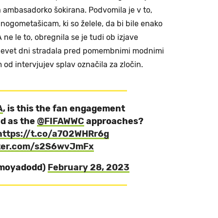
 ambasadorko šokirana. Podvomila je v to,
 nogometašicam, ki so želele, da bi bile enako
e le to, obregnila se je tudi ob izjave
 devet dni stradala pred pomembnimi modnimi
 od intervjujev splav označila za zločin.
A
, is this the fan engagement
d as the
@FIFAWWC
approaches?
https://t.co/a7O2WHRr6g
tter.com/s2S6wvJmFx
@moyadodd)
February 28, 2023