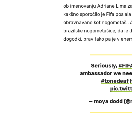
ob imenovanju Adriane Lima za
kakšno sporočilo je Fifa poslala
obravnavane kot nogometaši. A n
brazilske nogometašice, da je
dogodki, prav tako pa je v enem
Seriously,
#FIF
ambassador we nee
#tonedeaf
pic.twi
— moya dodd (