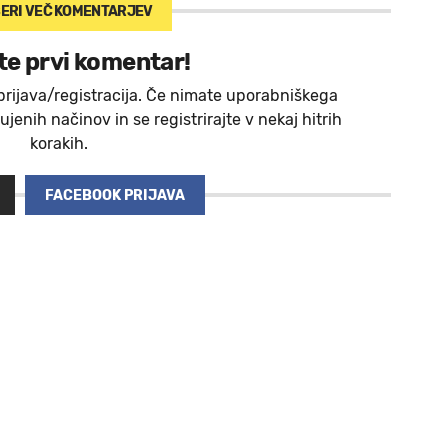
ERI VEČ
KOMENTARJEV
te prvi komentar!
prijava/registracija. Če nimate uporabniškega
jenih načinov in se registrirajte v nekaj hitrih
korakih.
FACEBOOK PRIJAVA