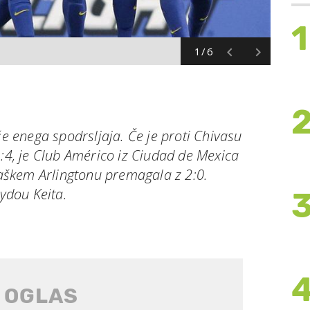
1
1/6
še enega spodrsljaja. Če je proti Chivasu
1:4, je Club Américo iz Ciudad de Mexica
ksaškem Arlingtonu premagala z 2:0.
eydou Keita.