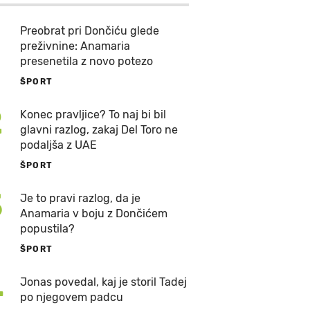
Preobrat pri Dončiću glede
preživnine: Anamaria
presenetila z novo potezo
ŠPORT
2
Konec pravljice? To naj bi bil
glavni razlog, zakaj Del Toro ne
podaljša z UAE
ŠPORT
3
Je to pravi razlog, da je
Anamaria v boju z Dončićem
popustila?
ŠPORT
4
Jonas povedal, kaj je storil Tadej
po njegovem padcu