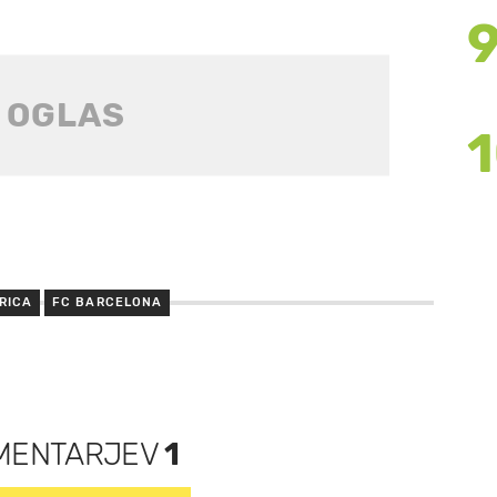
RICA
FC BARCELONA
MENTARJEV
1