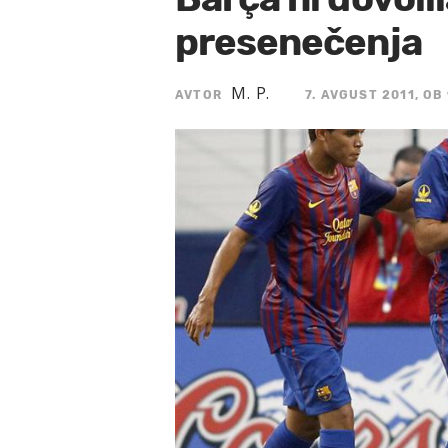
presenečenja
M. P.
AVTOR
7. AVGUST 2011, OB