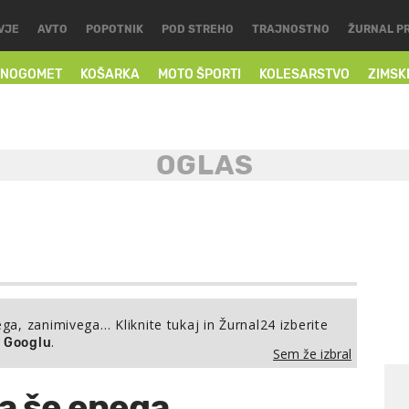
VJE
AVTO
POPOTNIK
POD STREHO
TRAJNOSTNO
ŽURNAL P
NOGOMET
KOŠARKA
MOTO ŠPORTI
KOLESARSTVO
ZIMSK
ega, zanimivega… Kliknite tukaj in Žurnal24 izberite
.
a Googlu
Sem že izbral
la še enega