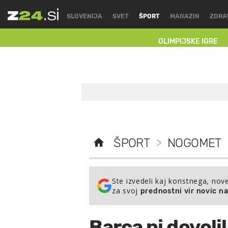
SLOVENIJA
SVET
ŠPORT
MAGAZIN
ZDRA
OLIMPIJSKE IGRE
ŠPORT
>
NOGOMET
Ste izvedeli kaj koristnega, nov
za svoj
prednostni vir novic n
Barça ni dovoli