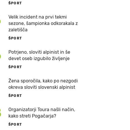
ŠPORT
5
Velik incident na prvi tekmi
sezone, šampionka odkorakala z
zaletišča
ŠPORT
6
Potrjeno, sloviti alpinist in še
devet oseb izgubilo življenje
ŠPORT
7
Žena sporočila, kako po nezgodi
okreva sloviti slovenski alpinist
ŠPORT
8
Organizatorji Toura našli način,
kako streti Pogačarja?
ŠPORT