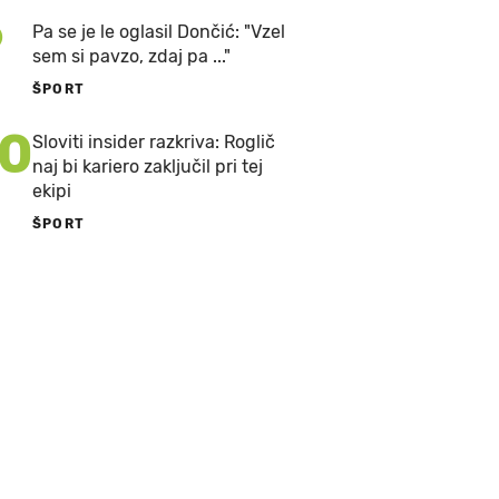
9
Pa se je le oglasil Dončić: "Vzel
sem si pavzo, zdaj pa ..."
ŠPORT
10
Sloviti insider razkriva: Roglič
naj bi kariero zaključil pri tej
ekipi
ŠPORT