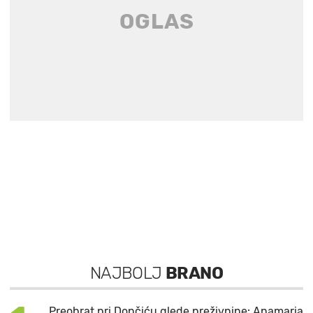
NAJBOLJ
BRANO
Preobrat pri Dončiću glede preživnine: Anamaria