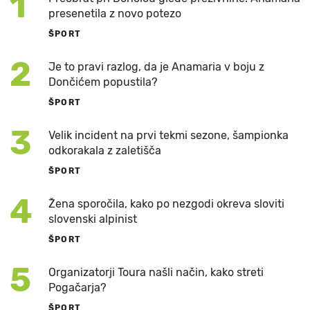
1
presenetila z novo potezo
ŠPORT
2
Je to pravi razlog, da je Anamaria v boju z
Dončićem popustila?
ŠPORT
3
Velik incident na prvi tekmi sezone, šampionka
odkorakala z zaletišča
ŠPORT
4
Žena sporočila, kako po nezgodi okreva sloviti
slovenski alpinist
ŠPORT
5
Organizatorji Toura našli način, kako streti
Pogačarja?
ŠPORT