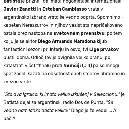
Batista
je priznal, da imata nogometaša Internazionala
Javier Zanetti
in
Esteban Cambiasso
vrata v
argentinsko izbrano vrsto še vedno odprta. Spomnimo –
kapetan Nerazzurrov in njihov vezist sta nepričakovano
ostala brez nastopa na
svetovnem prvenstvu
, po tem
ko ju je selektor
Diego Armando Maradona
kljub
fantastični sezoni pri Interju in osvojitvi
Lige prvakov
pustil doma. Odločitev je dvignila veliko prahu, po
katastrofi v četrtfinalu proti
Nemčiji
(0:4) pa so mnogi
spet začeli kazati na odsotnost obeh stebrov obrambe in
zvezne vrste.
"Sta dva igralca, ki imata veliko izkušenj v Seleccionu,"
je
Batista dejal za argentinski radio Dos de Punta.
"Še
vedno nam lahko dasta veliko!"
Diego je že vedel ... Ali
pač?!