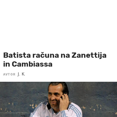
MOJ SANJ
Batista računa na Zanettija
in Cambiassa
J. K.
AVTOR