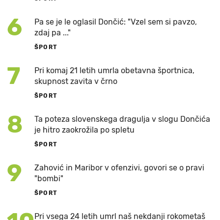
6
Pa se je le oglasil Dončić: "Vzel sem si pavzo,
zdaj pa ..."
ŠPORT
7
Pri komaj 21 letih umrla obetavna športnica,
skupnost zavita v črno
ŠPORT
8
Ta poteza slovenskega dragulja v slogu Dončića
je hitro zaokrožila po spletu
ŠPORT
9
Zahović in Maribor v ofenzivi, govori se o pravi
"bombi"
ŠPORT
Pri vsega 24 letih umrl naš nekdanji rokometaš