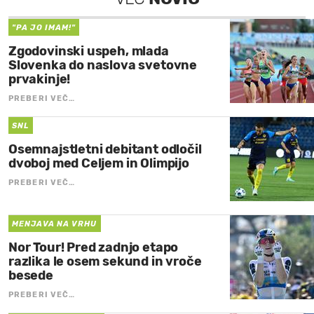
"PA JO IMAM!"
Zgodovinski uspeh, mlada
Slovenka do naslova svetovne
prvakinje!
PREBERI VEČ…
SNL
Osemnajstletni debitant odločil
dvoboj med Celjem in Olimpijo
PREBERI VEČ…
MENJAVA NA VRHU
Nor Tour! Pred zadnjo etapo
razlika le osem sekund in vroče
besede
PREBERI VEČ…