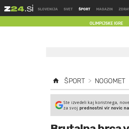
SLOVENIJA
SVET
ŠPORT
MAGAZIN
ZDRA
OLIMPIJSKE IGRE
ŠPORT
>
NOGOMET
Ste izvedeli kaj koristnega, nov
za svoj
prednostni vir novic n
Brutalna brca v