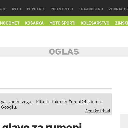
VJE
AVTO
POPOTNIK
POD STREHO
TRAJNOSTNO
ŽURNAL P
NOGOMET
KOŠARKA
MOTO ŠPORTI
KOLESARSTVO
ZIMSK
ega, zanimivega… Kliknite tukaj in Žurnal24 izberite
.
a Googlu
Sem že izbral
 glavo za rumeni