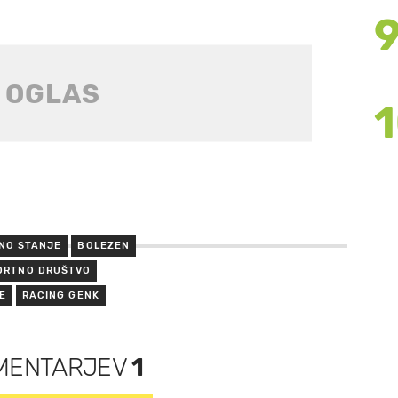
NO STANJE
BOLEZEN
ORTNO DRUŠTVO
E
RACING GENK
MENTARJEV
1