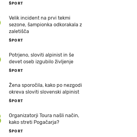
ŠPORT
5
Velik incident na prvi tekmi
sezone, šampionka odkorakala z
zaletišča
ŠPORT
6
Potrjeno, sloviti alpinist in še
devet oseb izgubilo življenje
ŠPORT
7
Žena sporočila, kako po nezgodi
okreva sloviti slovenski alpinist
ŠPORT
8
Organizatorji Toura našli način,
kako streti Pogačarja?
ŠPORT