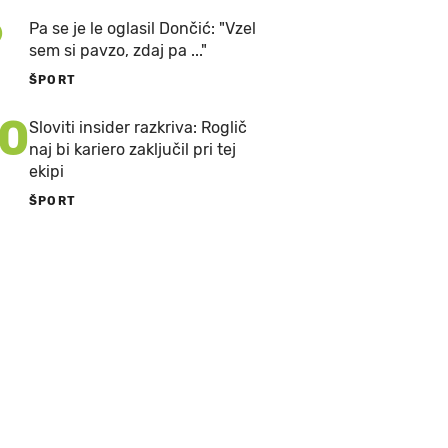
9
Pa se je le oglasil Dončić: "Vzel
sem si pavzo, zdaj pa ..."
ŠPORT
10
Sloviti insider razkriva: Roglič
naj bi kariero zaključil pri tej
ekipi
ŠPORT