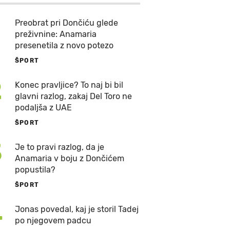
Preobrat pri Dončiću glede
preživnine: Anamaria
presenetila z novo potezo
ŠPORT
2
Konec pravljice? To naj bi bil
glavni razlog, zakaj Del Toro ne
podaljša z UAE
ŠPORT
3
Je to pravi razlog, da je
Anamaria v boju z Dončićem
popustila?
ŠPORT
4
Jonas povedal, kaj je storil Tadej
po njegovem padcu