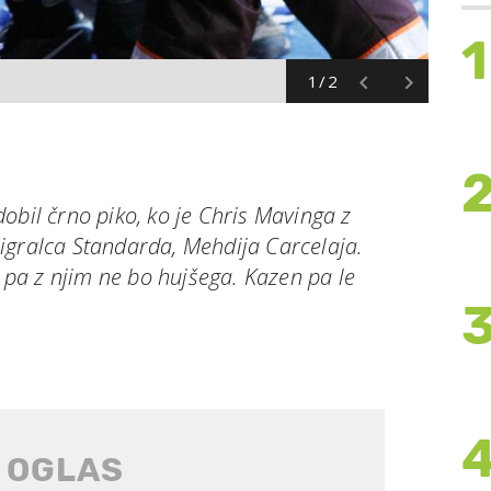
1
1/2
obil črno piko, ko je Chris Mavinga z
igralca Standarda, Mehdija Carcelaja.
i pa z njim ne bo hujšega. Kazen pa le