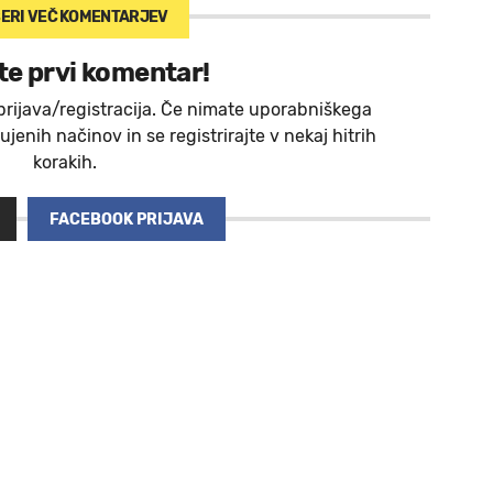
ERI VEČ
KOMENTARJEV
te prvi komentar!
prijava/registracija. Če nimate uporabniškega
jenih načinov in se registrirajte v nekaj hitrih
korakih.
FACEBOOK PRIJAVA