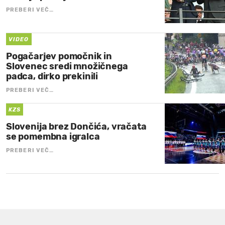
PREBERI VEČ…
VIDEO
Pogačarjev pomočnik in
Slovenec sredi množičnega
padca, dirko prekinili
PREBERI VEČ…
KZS
Slovenija brez Dončića, vračata
se pomembna igralca
PREBERI VEČ…