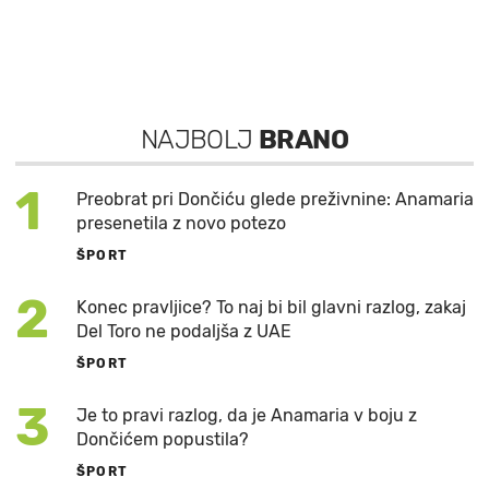
NAJBOLJ
BRANO
1
Preobrat pri Dončiću glede preživnine: Anamaria
presenetila z novo potezo
ŠPORT
2
Konec pravljice? To naj bi bil glavni razlog, zakaj
Del Toro ne podaljša z UAE
ŠPORT
3
Je to pravi razlog, da je Anamaria v boju z
Dončićem popustila?
ŠPORT