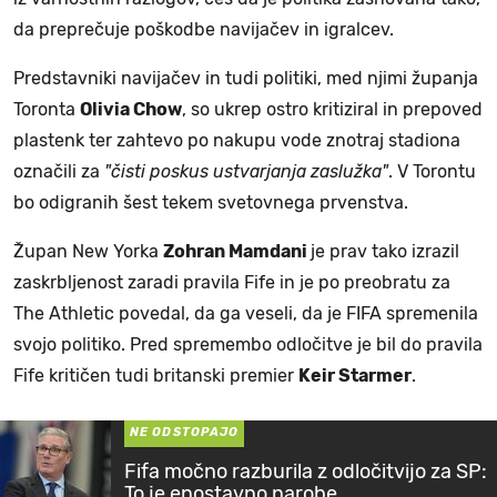
da preprečuje poškodbe navijačev in igralcev.
Predstavniki navijačev in tudi politiki, med njimi županja
Toronta
Olivia Chow
, so ukrep ostro kritiziral in prepoved
plastenk ter zahtevo po nakupu vode znotraj stadiona
označili za
"čisti poskus ustvarjanja zaslužka"
. V Torontu
bo odigranih šest tekem svetovnega prvenstva.
Župan New Yorka
Zohran Mamdani
je prav tako izrazil
zaskrbljenost zaradi pravila Fife in je po preobratu za
The Athletic povedal, da ga veseli, da je FIFA spremenila
svojo politiko. Pred spremembo odločitve je bil do pravila
Fife kritičen tudi britanski premier
Keir Starmer
.
NE ODSTOPAJO
Fifa močno razburila z odločitvijo za SP:
To je enostavno narobe