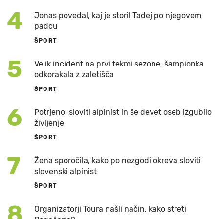
4
Jonas povedal, kaj je storil Tadej po njegovem
padcu
ŠPORT
5
Velik incident na prvi tekmi sezone, šampionka
odkorakala z zaletišča
ŠPORT
6
Potrjeno, sloviti alpinist in še devet oseb izgubilo
življenje
ŠPORT
7
Žena sporočila, kako po nezgodi okreva sloviti
slovenski alpinist
ŠPORT
8
Organizatorji Toura našli način, kako streti