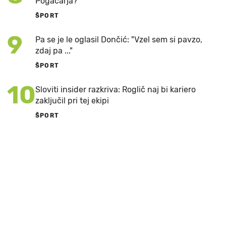
Pogačarja?
ŠPORT
9
Pa se je le oglasil Dončić: "Vzel sem si pavzo,
zdaj pa ..."
ŠPORT
10
Sloviti insider razkriva: Roglič naj bi kariero
zaključil pri tej ekipi
ŠPORT