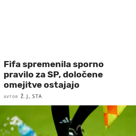
MOJ SANJ
Fifa spremenila sporno
pravilo za SP, določene
omejitve ostajajo
Ž. J., STA
AVTOR