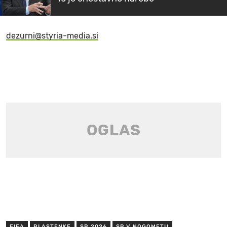
dezurni@styria-media.si
FIFA
PLASTENKE
SP 2026
SP V NOGOMETU