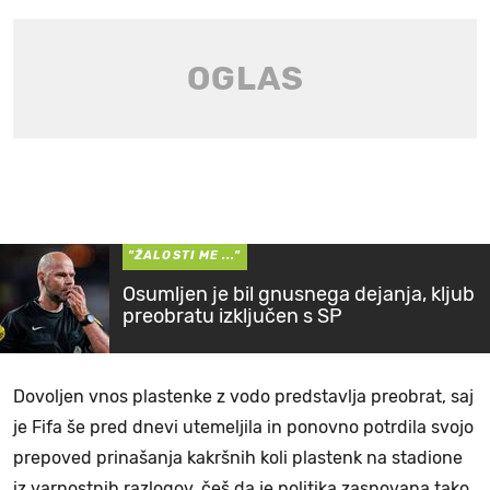
"ŽALOSTI ME ..."
Osumljen je bil gnusnega dejanja, kljub
preobratu izključen s SP
Dovoljen vnos plastenke z vodo predstavlja preobrat, saj
je Fifa še pred dnevi utemeljila in ponovno potrdila svojo
prepoved prinašanja kakršnih koli plastenk na stadione
iz varnostnih razlogov, češ da je politika zasnovana tako,