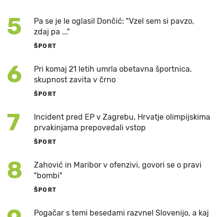
5
Pa se je le oglasil Dončić: "Vzel sem si pavzo,
zdaj pa ..."
ŠPORT
6
Pri komaj 21 letih umrla obetavna športnica,
skupnost zavita v črno
ŠPORT
7
Incident pred EP v Zagrebu, Hrvatje olimpijskima
prvakinjama prepovedali vstop
ŠPORT
8
Zahović in Maribor v ofenzivi, govori se o pravi
"bombi"
ŠPORT
Pogačar s temi besedami razvnel Slovenijo, a kaj