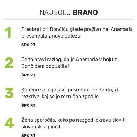
NAJBOLJ
BRANO
1
Preobrat pri Dončiću glede preživnine: Anamaria
presenetila z novo potezo
ŠPORT
2
Je to pravi razlog, da je Anamaria v boju z
Dončićem popustila?
ŠPORT
3
Končno se je pojavil posnetek incidenta, ki
razkriva, kaj se je resnično zgodilo
ŠPORT
4
Žena sporočila, kako po nezgodi okreva sloviti
slovenski alpinist
ŠPORT