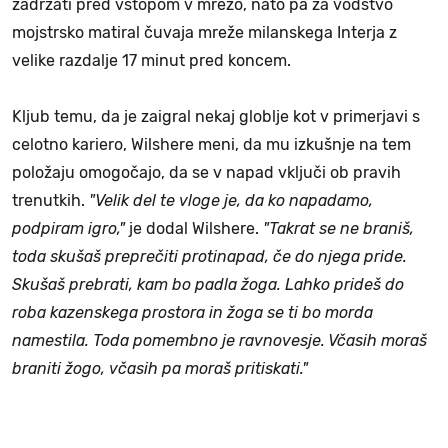
zadržati pred vstopom v mrežo, nato pa za vodstvo
mojstrsko matiral čuvaja mreže milanskega Interja z
velike razdalje 17 minut pred koncem.
Kljub temu, da je zaigral nekaj globlje kot v primerjavi s
celotno kariero, Wilshere meni, da mu izkušnje na tem
položaju omogočajo, da se v napad vključi ob pravih
trenutkih.
"Velik del te vloge je, da ko napadamo,
podpiram igro,"
je dodal Wilshere.
"Takrat se ne braniš,
toda skušaš preprečiti protinapad, če do njega pride.
Skušaš prebrati, kam bo padla žoga. Lahko prideš do
roba kazenskega prostora in žoga se ti bo morda
namestila.
Toda pomembno je ravnovesje. Včasih moraš
braniti žogo, včasih pa moraš pritiskati."