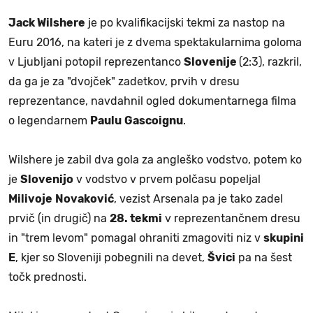
Jack Wilshere
je po kvalifikacijski tekmi za nastop na
Euru 2016, na kateri je z dvema spektakularnima goloma
v Ljubljani potopil reprezentanco
Slovenije
(2:3), razkril,
da ga je za "dvojček" zadetkov, prvih v dresu
reprezentance, navdahnil ogled dokumentarnega filma
o legendarnem
Paulu
Gascoignu
.
Wilshere je zabil dva gola za angleško vodstvo, potem ko
je
Slovenijo
v vodstvo v prvem polčasu popeljal
Milivoje
Novaković
, vezist Arsenala pa je tako zadel
prvič (in drugič) na
28. tekmi
v reprezentančnem dresu
in "trem levom" pomagal ohraniti zmagoviti niz v
skupini
E
, kjer so Sloveniji pobegnili na devet,
Švici
pa na šest
točk prednosti.