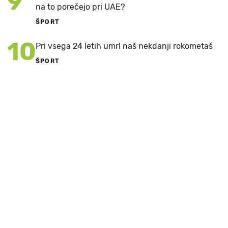
9
na to porečejo pri UAE?
ŠPORT
10
Pri vsega 24 letih umrl naš nekdanji rokometaš
ŠPORT