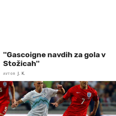
MOJ SANJ
''Gascoigne navdih za gola v
Stožicah''
J. K.
AVTOR