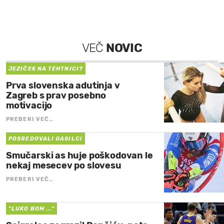
VEČ
NOVIC
JEZIČEK NA TEHTNICI?
Prva slovenska adutinja v
Zagreb s prav posebno
motivacijo
PREBERI VEČ…
POSREDOVALI GASILCI
Smučarski as huje poškodovan le
nekaj mesecev po slovesu
PREBERI VEČ…
"LUKO BOM ..."