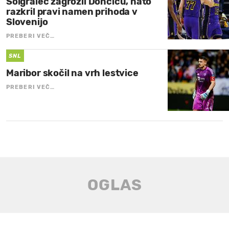
Soigralec zagrozil Dončiću, nato
razkril pravi namen prihoda v
Slovenijo
PREBERI VEČ…
SNL
Maribor skočil na vrh lestvice
PREBERI VEČ…