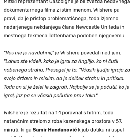
Mitski reprezentant Gascoigne je bil zvezda nedavnega
dokumentarnega filma z istim imenom, Wilshere pa
pravi, da je pristop problematičnega, toda izjemno
nadarjenega nekdanjega člana Newcastle Uniteda in
mestnega tekmeca Tottenhama podoben njegovemu.
"Res me je navdahnil,"
je Wilshere povedal medijem.
"Lahko ste videli, kako je igral za Anglijo, ko ni čutil
nobenega strahu. Presegel je to. "Včasih ljudje igrajo za
svojo državo in mislim, da je delček strahu in pritiska.
Toda on si je želel le zaigrati. Najbolje se je počutil, ko je
igral, jaz pa se včasih počutim prav tako."
Wilshere je rezultat na 1:1 poravnal s hitrim, toda
natančnim strelom z roba kazenskega prostora v 57.
minuti, ki ga
Samir Handanović
kljub dotiku ni uspel