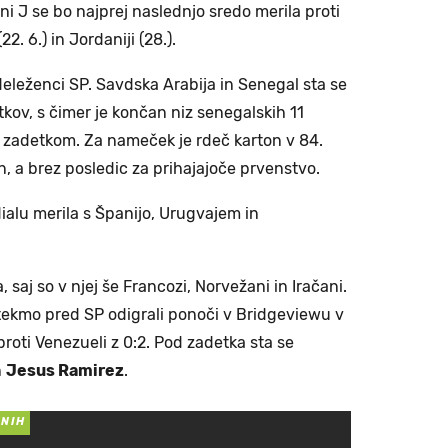
upini J se bo najprej naslednjo sredo merila proti
(22. 6.) in Jordaniji (28.).
udeleženci SP. Savdska Arabija in Senegal sta se
kov, s čimer je končan niz senegalskih 11
zadetkom. Za nameček je rdeč karton v 84.
n, a brez posledic za prihajajoče prvenstvo.
alu merila s Španijo, Urugvajem in
saj so v njej še Francozi, Norvežani in Iračani.
 tekmo pred SP odigrali ponoči v Bridgeviewu v
i proti Venezueli z 0:2. Pod zadetka sta se
n
Jesus Ramirez
.
RNIH