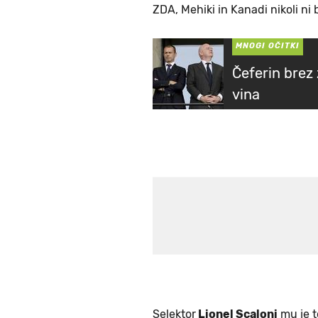
ZDA, Mehiki in Kanadi nikoli ni bi
MNOGI OČITKI
Čeferin brez 
vina
Selektor
Lionel Scaloni
mu je t