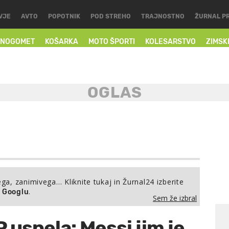
VJE
AVTO
POPOTNIK
POD STREHO
TRAJNOSTNO
ŽURNAL P
NOGOMET
KOŠARKA
MOTO ŠPORTI
KOLESARSTVO
ZIMSK
ega, zanimivega… Kliknite tukaj in Žurnal24 izberite
.
a Googlu
Sem že izbral
 uspela: Messi jim je