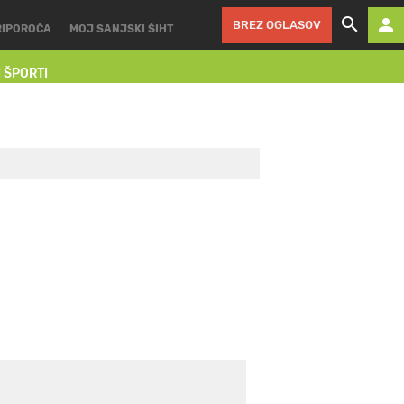
BREZ OGLASOV
RIPOROČA
MOJ SANJSKI ŠIHT
I ŠPORTI