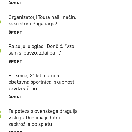
ŠPORT
5
Organizatorji Toura našli način,
kako streti Pogačarja?
ŠPORT
6
Pa se je le oglasil Dončić: "Vzel
sem si pavzo, zdaj pa ..."
ŠPORT
7
Pri komaj 21 letih umrla
obetavna športnica, skupnost
zavita v črno
ŠPORT
8
Ta poteza slovenskega dragulja
v slogu Dončića je hitro
zaokrožila po spletu