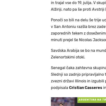
in trajal vse do 19. julija. V sk
Alžiriji, nato pa še proti Avstriji 
Ponoči so bili na delu še trije 
v San Antoniu razšla brez zadet
zaporednih tekem z doseženim 
minuti prejel še Nicolas Jackso
Savdska Arabija se bo na mundi
Zelenortskimi otoki.
Senegal čaka zahtevna skupina, 
Slednji so zadnjo pripravljalno
zvezni državi Illinois in izgubil
podpisala
Cristian Casseres
i
ARGENTINA NA T