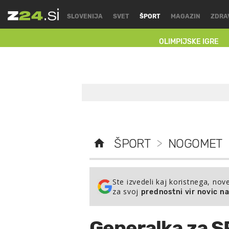
SLOVENIJA
SVET
ŠPORT
MAGAZIN
ZDRA
OLIMPIJSKE IGRE
ŠPORT
>
NOGOMET
Ste izvedeli kaj koristnega, nov
za svoj
prednostni vir novic n
Generalka za SP