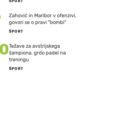
ŠPORT
9
Zahović in Maribor v ofenzivi,
govori se o pravi "bombi"
ŠPORT
10
Težave za avstrijskega
šampiona, grdo padel na
treningu
ŠPORT