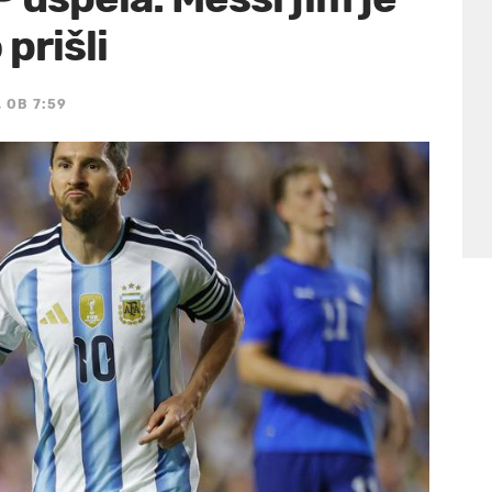
 prišli
, OB 7:59