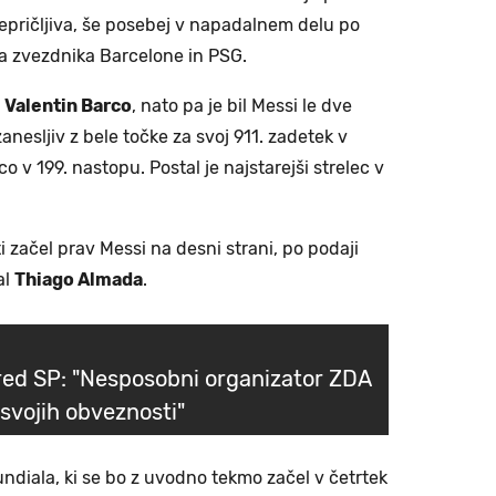
prepričljiva, še posebej v napadalnem delu po
a zvezdnika Barcelone in PSG.
l
Valentin Barco
, nato pa je bil Messi le dve
anesljiv z bele točke za svoj 911. zadetek v
co v 199. nastopu. Postal je najstarejši strelec v
ti začel prav Messi na desni strani, po podaji
al
Thiago Almada
.
red SP: "Nesposobni organizator ZDA
 svojih obveznosti"
ndiala, ki se bo z uvodno tekmo začel v četrtek