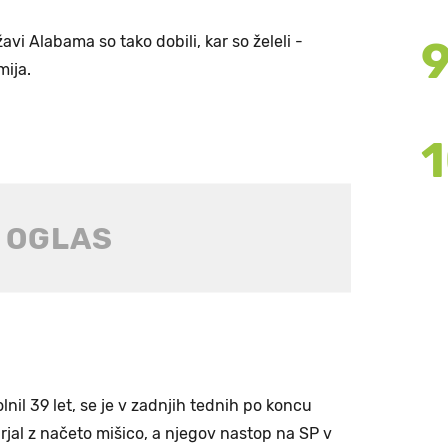
vi Alabama so tako dobili, kar so želeli -
mija.
nil 39 let, se je v zadnjih tednih po koncu
rjal z načeto mišico, a njegov nastop na SP v