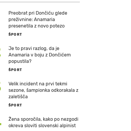
Preobrat pri Dončiću glede
preživnine: Anamaria
presenetila z novo potezo
ŠPORT
2
Je to pravi razlog, da je
Anamaria v boju z Dončićem
popustila?
ŠPORT
3
Velik incident na prvi tekmi
sezone, šampionka odkorakala z
zaletišča
ŠPORT
4
Žena sporočila, kako po nezgodi
okreva sloviti slovenski alpinist