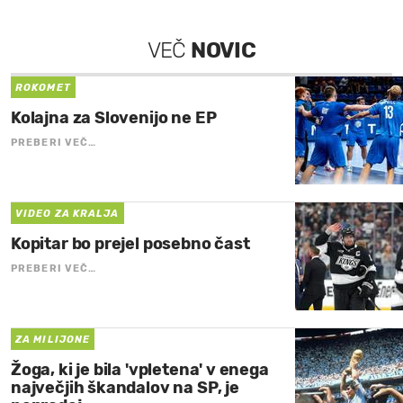
VEČ
NOVIC
ROKOMET
Kolajna za Slovenijo ne EP
PREBERI VEČ…
VIDEO ZA KRALJA
Kopitar bo prejel posebno čast
PREBERI VEČ…
ZA MILIJONE
Žoga, ki je bila 'vpletena' v enega
največjih škandalov na SP, je