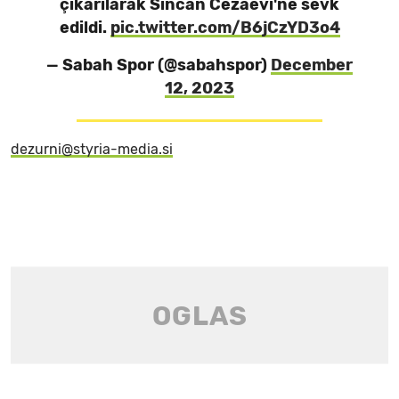
çıkarılarak Sincan Cezaevi'ne sevk
edildi.
pic.twitter.com/B6jCzYD3o4
— Sabah Spor (@sabahspor)
December
12, 2023
dezurni@styria-media.si