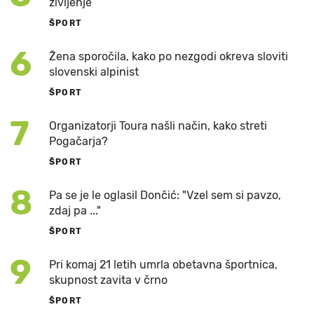
življenje
ŠPORT
6
Žena sporočila, kako po nezgodi okreva sloviti
slovenski alpinist
ŠPORT
7
Organizatorji Toura našli način, kako streti
Pogačarja?
ŠPORT
8
Pa se je le oglasil Dončić: "Vzel sem si pavzo,
zdaj pa ..."
ŠPORT
9
Pri komaj 21 letih umrla obetavna športnica,
skupnost zavita v črno
ŠPORT