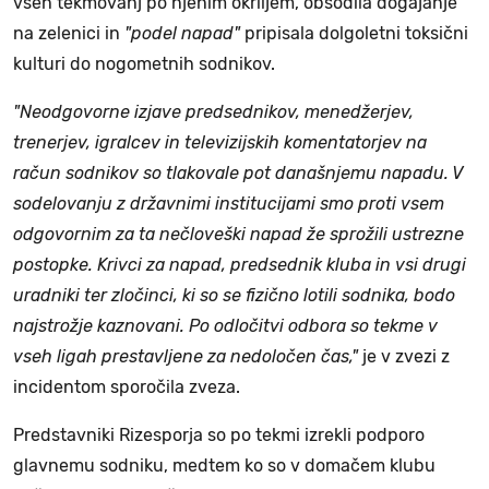
vseh tekmovanj po njenim okriljem, obsodila dogajanje
na zelenici in
"podel napad"
pripisala dolgoletni toksični
kulturi do nogometnih sodnikov.
"Neodgovorne izjave predsednikov, menedžerjev,
trenerjev, igralcev in televizijskih komentatorjev na
račun sodnikov so tlakovale pot današnjemu napadu. V
sodelovanju z državnimi institucijami smo proti vsem
odgovornim za ta nečloveški napad že sprožili ustrezne
postopke. Krivci za napad, predsednik kluba in vsi drugi
uradniki ter zločinci, ki so se fizično lotili sodnika, bodo
najstrožje kaznovani. Po odločitvi odbora so tekme v
vseh ligah prestavljene za nedoločen čas,"
je v zvezi z
incidentom sporočila zveza.
Predstavniki Rizesporja so po tekmi izrekli podporo
glavnemu sodniku, medtem ko so v domačem klubu