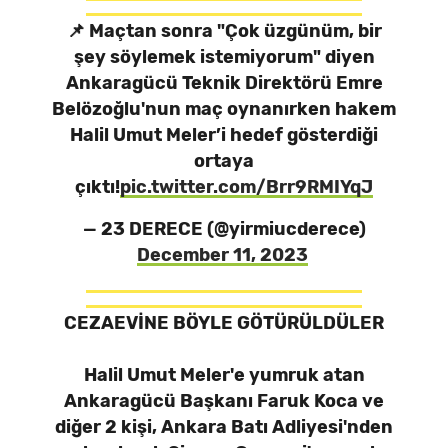
📌 Maçtan sonra "Çok üzgünüm, bir
şey söylemek istemiyorum" diyen
Ankaragücü Teknik Direktörü Emre
Belözoğlu'nun maç oynanırken hakem
Halil Umut Meler’i hedef gösterdiği
ortaya
çıktı!
pic.twitter.com/Brr9RMIYqJ
— 23 DERECE (@yirmiucderece)
December 11, 2023
CEZAEVİNE BÖYLE GÖTÜRÜLDÜLER
Halil Umut Meler'e yumruk atan
Ankaragücü Başkanı Faruk Koca ve
diğer 2 kişi, Ankara Batı Adliyesi'nden