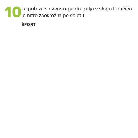
10
Ta poteza slovenskega dragulja v slogu Dončića
je hitro zaokrožila po spletu
ŠPORT