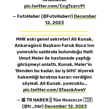
pic.twitter.com/CcgTzarc9t
— FutsHaber (@FutsHaberr)
December
12, 2023
MHK eski genel sekreteri Ali Kunak,
Ankaragücü Başkanı Faruk Koca’nın
yumruklu saldırıda bulunduğu Halil
Umut Meler ile hastanede yaptığı
görüşmeyi anlattı. Kunak, Meler’in
‘Benden bu kadar, bu iş bitti’ diyerek
hakemliği bırakma kararı verdiğini
söyledi. Ali Kunak, yumruklu…
pic.twitter.com/XfaaskAweY
— 📰 TR HABER || Tüᴍ Hᴀʙᴇʀʟᴇʀ 🇹🇷
(@tr_hbr)
December 12, 2023