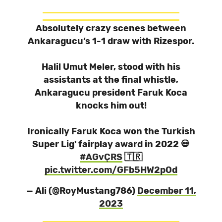
Absolutely crazy scenes between
Ankaragucu’s 1-1 draw with Rizespor.
Halil Umut Meler, stood with his
assistants at the final whistle,
Ankaragucu president Faruk Koca
knocks him out!
Ironically Faruk Koca won the Turkish
Super Lig' fairplay award in 2022 💀
#AGvÇRS
🇹🇷
pic.twitter.com/GFb5HW2pOd
— Ali (@RoyMustang786)
December 11,
2023