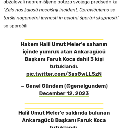
obžalovali nepremišljeno potezo svojega predsednika.
"Zelo nas žalosti nocojšnji incident. Opravičujemo se
turški nogometni javnosti in celotni športni skupnosti,"
so sporočili.
Hakem Halil Umut Meler'e sahanın
içinde yumruk atan Ankaragücü
Başkanı Faruk Koca dahil 3 kişi
tutuklandı.
pic.twitter.com/3asGwLLSzN
— Genel Gündem (@genelgundem)
December 12, 2023
Halil Umut Meler’e saldırıda bulunan
Ankaragücü Başkanı Faruk Koca
tutuklandı.