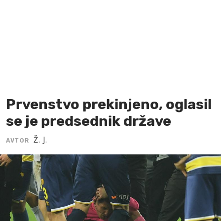
MOJ SANJ
Prvenstvo prekinjeno, oglasil
se je predsednik države
Ž. J.
AVTOR