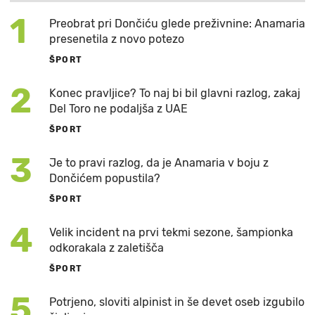
1
Preobrat pri Dončiću glede preživnine: Anamaria
presenetila z novo potezo
ŠPORT
2
Konec pravljice? To naj bi bil glavni razlog, zakaj
Del Toro ne podaljša z UAE
ŠPORT
3
Je to pravi razlog, da je Anamaria v boju z
Dončićem popustila?
ŠPORT
4
Velik incident na prvi tekmi sezone, šampionka
odkorakala z zaletišča
ŠPORT
5
Potrjeno, sloviti alpinist in še devet oseb izgubilo