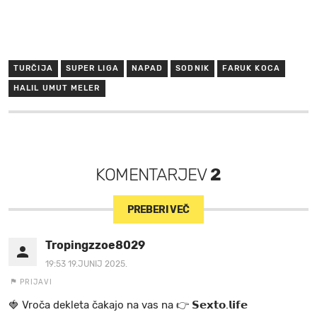
TURČIJA
SUPER LIGA
NAPAD
SODNIK
FARUK KOCA
HALIL UMUT MELER
KOMENTARJEV
2
PREBERI VEČ
Tropingzzoe8029
19:53 19.JUNIJ 2025.
PRIJAVI
🍓 V r o č a d e k l e t a ča k a jo na va s n a 👉 𝗦𝗲𝘅𝘁𝗼.𝗹𝗶𝗳𝗲