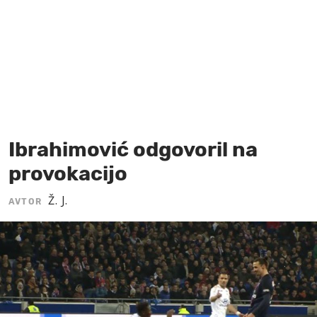
MOJ SANJ
Ibrahimović odgovoril na
provokacijo
Ž. J.
AVTOR