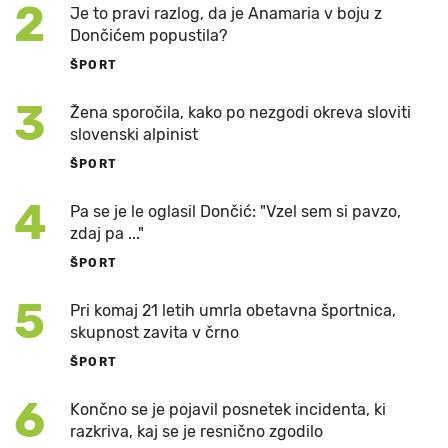
2
Je to pravi razlog, da je Anamaria v boju z
Dončićem popustila?
ŠPORT
3
Žena sporočila, kako po nezgodi okreva sloviti
slovenski alpinist
ŠPORT
4
Pa se je le oglasil Dončić: "Vzel sem si pavzo,
zdaj pa ..."
ŠPORT
5
Pri komaj 21 letih umrla obetavna športnica,
skupnost zavita v črno
ŠPORT
6
Končno se je pojavil posnetek incidenta, ki
razkriva, kaj se je resnično zgodilo