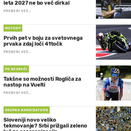
leta 2027 ne bo več dirkal
PREBERI VEČ…
MOTOGP
Prvih pet v boju za svetovnega
prvaka zdaj loči 41točk
PREBERI VEČ…
PO NESREČI
Takšne so možnosti Rogliča za
nastop na Vuelti
PREBERI VEČ…
SKUPNA KANDIDATURA
Sloveniji novo veliko
tekmovanje? Srbi prižgali zeleno