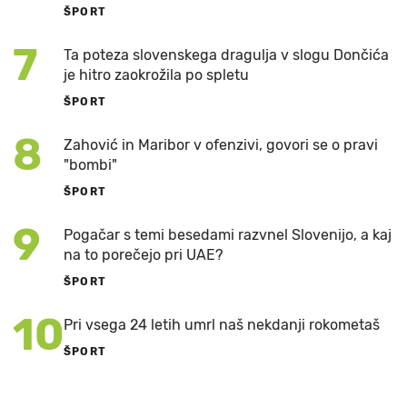
ŠPORT
7
Ta poteza slovenskega dragulja v slogu Dončića
je hitro zaokrožila po spletu
ŠPORT
8
Zahović in Maribor v ofenzivi, govori se o pravi
"bombi"
ŠPORT
9
Pogačar s temi besedami razvnel Slovenijo, a kaj
na to porečejo pri UAE?
ŠPORT
10
Pri vsega 24 letih umrl naš nekdanji rokometaš
ŠPORT