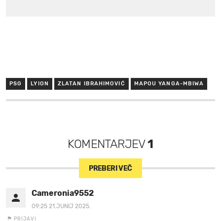
PSG
LYION
ZLATAN IBRAHIMOVIĆ
MAPOU YANGA-MBIWA
KOMENTARJEV
1
PREBERI VEČ
Cameronia9552
09:25 21.JUNIJ 2025.
PRIJAVI