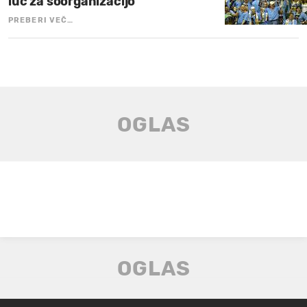
luč za soorganizacijo
PREBERI VEČ…