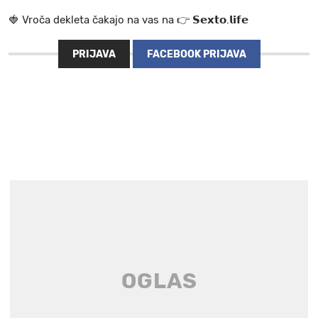
🍓 V r o č a d e k l e t a ča k a jo na va s n a 👉 𝗦𝗲𝘅𝘁𝗼.𝗹𝗶𝗳𝗲
PRIJAVA
FACEBOOK PRIJAVA