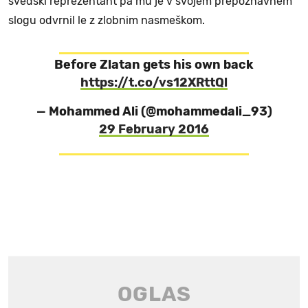
švedski reprezentant pa mu je v svojem prepoznavnem
slogu odvrnil le z zlobnim nasmeškom.
Before Zlatan gets his own back
https://t.co/vs12XRttQl
— Mohammed Ali (@mohammedali_93)
29 February 2016