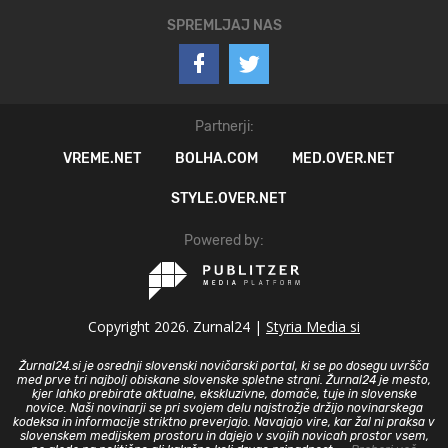
SPREMLJAJ NAS
Partnerji:
VREME.NET
BOLHA.COM
MED.OVER.NET
STYLE.OVER.NET
Powered by:
Copyright 2026. Zurnal24 |
Styria Media si
Žurnal24.si je osrednji slovenski novičarski portal, ki se po dosegu uvršča
med prve tri najbolj obiskane slovenske spletne strani. Žurnal24 je mesto,
kjer lahko prebirate aktualne, ekskluzivne, domače, tuje in slovenske
novice. Naši novinarji se pri svojem delu najstrožje držijo novinarskega
kodeksa in informacije striktno preverjajo. Navajajo vire, kar žal ni praksa v
slovenskem medijskem prostoru in dajejo v svojih novicah prostor vsem,