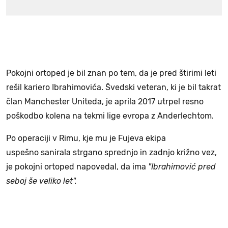
Pokojni ortoped je bil znan po tem, da je pred štirimi leti
rešil kariero Ibrahimovića. Švedski veteran, ki je bil takrat
član Manchester Uniteda, je aprila 2017 utrpel resno
poškodbo kolena na tekmi lige evropa z Anderlechtom.
Po operaciji v Rimu, kje mu je Fujeva ekipa
uspešno sanirala strgano sprednjo in zadnjo križno vez,
je pokojni ortoped napovedal, da ima
"Ibrahimović pred
seboj še veliko let".