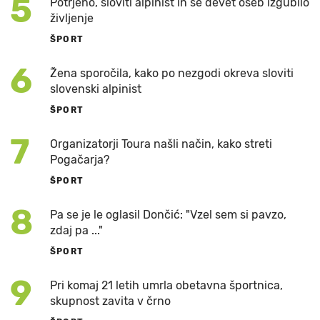
5
Potrjeno, sloviti alpinist in še devet oseb izgubilo
življenje
ŠPORT
6
Žena sporočila, kako po nezgodi okreva sloviti
slovenski alpinist
ŠPORT
7
Organizatorji Toura našli način, kako streti
Pogačarja?
ŠPORT
8
Pa se je le oglasil Dončić: "Vzel sem si pavzo,
zdaj pa ..."
ŠPORT
9
Pri komaj 21 letih umrla obetavna športnica,
skupnost zavita v črno