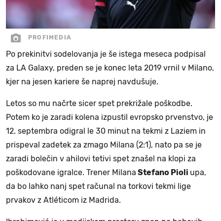
PROFIMEDIA
Po prekinitvi sodelovanja je še istega meseca podpisal
za LA Galaxy, preden se je konec leta 2019 vrnil v Milano,
kjer na jesen kariere še naprej navdušuje.
Letos so mu načrte sicer spet prekrižale poškodbe.
Potem ko je zaradi kolena izpustil evropsko prvenstvo, je
12. septembra odigral le 30 minut na tekmi z Laziem in
prispeval zadetek za zmago Milana (2:1), nato pa se je
zaradi bolečin v ahilovi tetivi spet znašel na klopi za
poškodovane igralce. Trener Milana
Stefano Pioli
upa,
da bo lahko nanj spet računal na torkovi tekmi lige
prvakov z Atléticom iz Madrida.