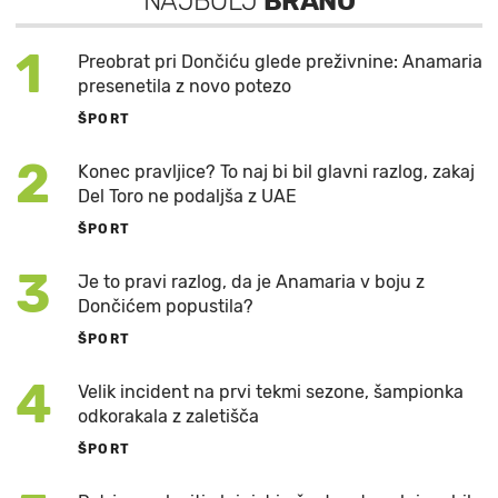
NAJBOLJ
BRANO
1
Preobrat pri Dončiću glede preživnine: Anamaria
presenetila z novo potezo
ŠPORT
2
Konec pravljice? To naj bi bil glavni razlog, zakaj
Del Toro ne podaljša z UAE
ŠPORT
3
Je to pravi razlog, da je Anamaria v boju z
Dončićem popustila?
ŠPORT
4
Velik incident na prvi tekmi sezone, šampionka
odkorakala z zaletišča
ŠPORT