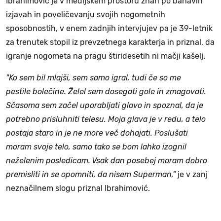
Ibrahimović je v medijskem prostoru znan po bahavih
izjavah in poveličevanju svojih nogometnih
sposobnostih, v enem zadnjih intervjujev pa je 39-letnik
za trenutek stopil iz prevzetnega karakterja in priznal, da
igranje nogometa na pragu štiridesetih ni mačji kašelj.
"Ko sem bil mlajši, sem samo igral, tudi če so me
pestile bolečine. Želel sem dosegati gole in zmagovati.
Sčasoma sem začel uporabljati glavo in spoznal, da je
potrebno prisluhniti telesu. Moja glava je v redu, a telo
postaja staro in je ne more več dohajati. Poslušati
moram svoje telo, samo tako se bom lahko izognil
neželenim posledicam. Vsak dan posebej moram dobro
premisliti in se opomniti, da nisem Superman,"
je v zanj
neznačilnem slogu priznal Ibrahimović.