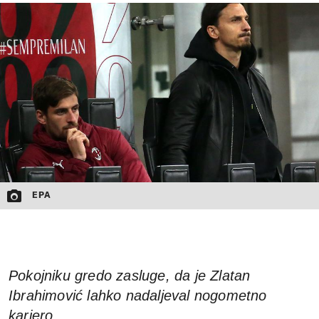
MOJ SANJ
EPA
Pokojniku gredo zasluge, da je Zlatan
Ibrahimović lahko nadaljeval nogometno
kariero.