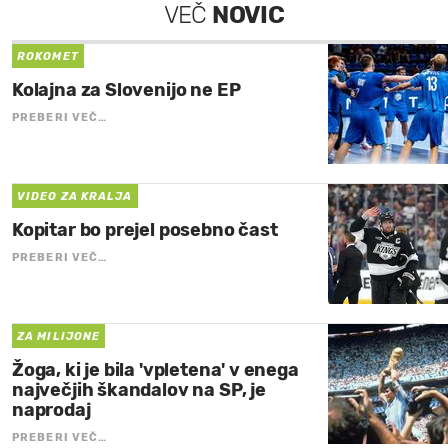
VEČ
NOVIC
ROKOMET
Kolajna za Slovenijo ne EP
PREBERI VEČ…
VIDEO ZA KRALJA
Kopitar bo prejel posebno čast
PREBERI VEČ…
ZA MILIJONE
Žoga, ki je bila 'vpletena' v enega
največjih škandalov na SP, je
naprodaj
PREBERI VEČ…