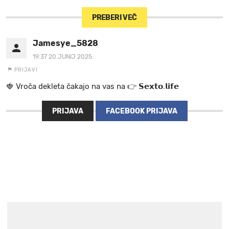
PREBERI VEČ
Jamesye_5828
19:37 20.JUNIJ 2025.
PRIJAVI
🍓 V r o č a d e k l e t a ča k a jo na va s n a 👉 𝗦𝗲𝘅𝘁𝗼.𝗹𝗶𝗳𝗲
PRIJAVA
FACEBOOK PRIJAVA