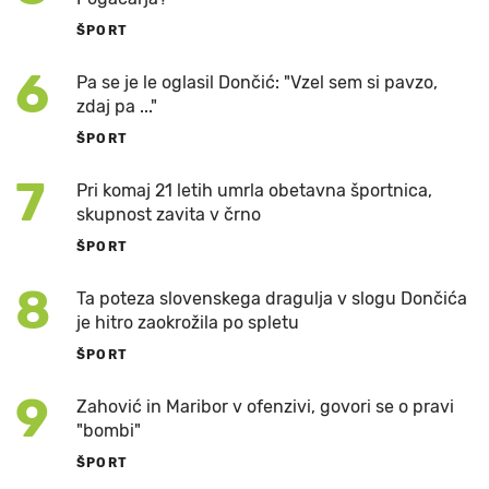
ŠPORT
6
Pa se je le oglasil Dončić: "Vzel sem si pavzo,
zdaj pa ..."
ŠPORT
7
Pri komaj 21 letih umrla obetavna športnica,
skupnost zavita v črno
ŠPORT
8
Ta poteza slovenskega dragulja v slogu Dončića
je hitro zaokrožila po spletu
ŠPORT
9
Zahović in Maribor v ofenzivi, govori se o pravi
"bombi"
ŠPORT