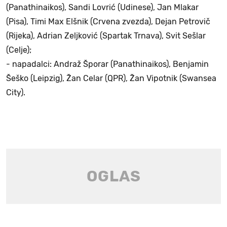
(Panathinaikos), Sandi Lovrić (Udinese), Jan Mlakar
(Pisa), Timi Max Elšnik (Crvena zvezda), Dejan Petrovič
(Rijeka), Adrian Zeljković (Spartak Trnava), Svit Sešlar
(Celje);
- napadalci: Andraž Šporar (Panathinaikos), Benjamin
Šeško (Leipzig), Žan Celar (QPR), Žan Vipotnik (Swansea
City).