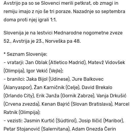
Avstrijo pa so se Slovenci merili petkrat, ob zmagi in
remiju imajo z njo še tri poraze. Nazadnje so septembra
doma proti njej igrali 1:1.
Slovenija je na lestvici Mednarodne nogometne zveze
52., Avstrija je 23., Norveška pa 48.
* Seznam Slovenije:
- vratarji: Jan Oblak (Atletico Madrid), Matevž Vidovšek
(Olimpija), Igor Vekić (Vejle);
- branilci: Jaka Bijol (Udinese), Jure Balkovec
(Alanyaspor), Žan Karničnik (Celje), David Brekalo
(Orlando City), Erik Janža (Gornik Zabrze), Vanja Drkušić
(Crvena zvezda), Kenan Bajrić (Slovan Bratislava), Marcel
Ratnik (Olimpija);
- vezisti: Jasmin Kurtić (Südtirol), Josip Iličić (Maribor),
Petar Stojanović (Salernitana), Adam Gnezda Čerin