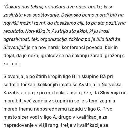
"Čakata nas tekmi, prinašata dva nasprotnika, ki si
zaslužita vse spoštovanje. Dejansko bomo morali biti na
najvišji možni ravni, da dosežemo cilj, to pa sta pozitivna
rezultata. Norveška in Avstrija sta ekipi, ki ju krasi
agresivnost, tek, organizacija, takšna pa je bila tudi že
Slovenija,"
je na novinarski konferenci povedal Kek in
dejal, da je nekaj igralcev še na čakanju zaradi groženj s
kartoni.
Slovenija je po štirih krogih lige B in skupine B3 pri
sedmih točkah, kolikor jih imata še Avstrija in Norveška,
Kazahstan pa je pri eni točki. Jasno je že, da Slovenija ne
more biti več zadnja v skupini in se je s tem izognila
morebitnemu neposrednemu izpadu v ligo C. Prvo
mesto sicer vodi v ligo A, drugo v kvalifikacije za
napredovanje v višji rang, tretje v kvalifikacije za