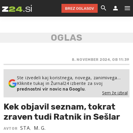
BREZ OGLASOV
GRADIMO &
OLIMPI
EKO 
INTE
T
SLOV
KOMENTARJ
FILM & G
NEPRE
AVTO 
NO
FI
SV
ČRNA 
KOMB
VARČ
AKT
KO
BI
ŠP
FESTIVAL ZA L
LEPOT
MOTO
NA 
NA
O
8. NOVEMBER 2024, OB 11:39
MAG
ODNOSI IN
ŽIVLJEN
IZ DR
KOLE
E-
ZDR
POGLEJ
Ste izvedeli kaj koristnega, novega, zanimivega…
Kliknite tukaj in Žurnal24 izberite za svoj
HOROSKOP IN
PRAVNI
ŠOFER
ZIMSK
PRE
AV
.
prednostni vir novic na Googlu
Sem že izbral
JOO
IN
POPO
POGLEJ
POGLEJ
POGLEJ
Kek objavil seznam, tokrat
SEM 
POD S
POGLEJ
zraven tudi Ratnik in Sešlar
TRAJN
POGLEJ
STA
M. G.
AVTOR
,
ŽURNAL P