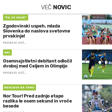
VEČ
NOVIC
"PA JO IMAM!"
Zgodovinski uspeh, mlada
Slovenka do naslova svetovne
prvakinje!
PREBERI VEČ…
SNL
Osemnajstletni debitant odločil
dvoboj med Celjem in Olimpijo
PREBERI VEČ…
MENJAVA NA VRHU
Nor Tour! Pred zadnjo etapo
razlika le osem sekund in vroče
besede