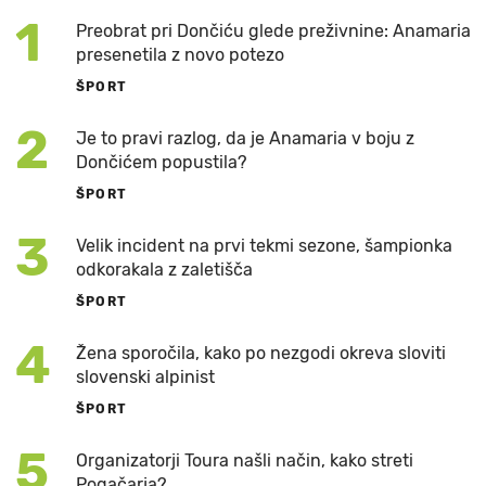
1
Preobrat pri Dončiću glede preživnine: Anamaria
presenetila z novo potezo
ŠPORT
2
Je to pravi razlog, da je Anamaria v boju z
Dončićem popustila?
ŠPORT
3
Velik incident na prvi tekmi sezone, šampionka
odkorakala z zaletišča
ŠPORT
4
Žena sporočila, kako po nezgodi okreva sloviti
slovenski alpinist
ŠPORT
5
Organizatorji Toura našli način, kako streti
Pogačarja?