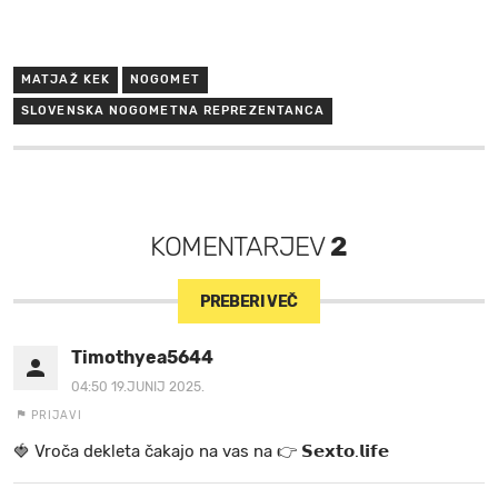
MATJAŽ KEK
NOGOMET
SLOVENSKA NOGOMETNA REPREZENTANCA
KOMENTARJEV
2
PREBERI VEČ
Timothyea5644
04:50 19.JUNIJ 2025.
PRIJAVI
🍓 V r o č a d e k l e t a ča k a jo na va s n a 👉 𝗦𝗲𝘅𝘁𝗼.𝗹𝗶𝗳𝗲