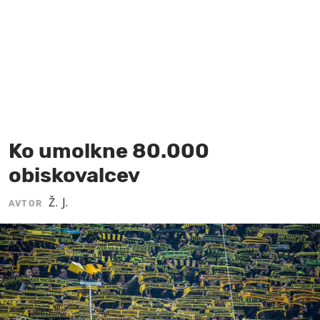
MOJ SANJ
Ko umolkne 80.000
obiskovalcev
Ž. J.
AVTOR