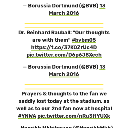
— Borussia Dortmund (@BVB)
13
March 2016
Dr. Reinhard Rauball: "Our thoughts
are with them“
#bvbm05
https://t.co/37KOZrUc4D
pic.twitter.com/D6p6J8Xech
— Borussia Dortmund (@BVB)
13
March 2016
Prayers & thoughts to the fan we
saddly lost today at the stadium, as
well as to our 2nd fan now at hospital
#YNWA
pic.twitter.com/nRu3fIYUXk