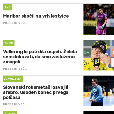
SNL
Maribor skočil na vrh lestvice
PREBERI VEČ…
TOUR
Vollering le potrdila uspeh: Želela
sem dokazati, da smo zasluženo
zmagali
PREBERI VEČ…
FINALE EP
Slovenski rokometaši osvojili
srebro, usoden konec prvega
polčasa
PREBERI VEČ…