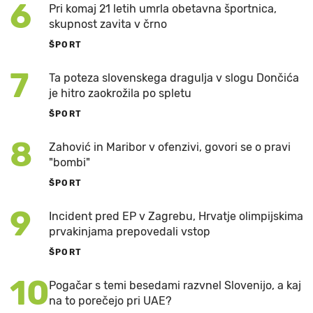
6
Pri komaj 21 letih umrla obetavna športnica,
skupnost zavita v črno
ŠPORT
7
Ta poteza slovenskega dragulja v slogu Dončića
je hitro zaokrožila po spletu
ŠPORT
8
Zahović in Maribor v ofenzivi, govori se o pravi
"bombi"
ŠPORT
9
Incident pred EP v Zagrebu, Hrvatje olimpijskima
prvakinjama prepovedali vstop
ŠPORT
10
Pogačar s temi besedami razvnel Slovenijo, a kaj
na to porečejo pri UAE?