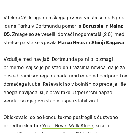
V tekmi 26. kroga nemškega prvenstva sta se na Signal
Iduna Parku v Dortmundu pomerila
Borussia
in
Mainz
05
. Zmage so se veselili domači nogometaši (2:0), med
strelce pa sta se vpisala
Marco Reus
in
Shinji Kagawa
.
Vzdušje med navijači Dortmunda pa ni bilo zmagi
primerno, saj se je po stadionu razširila novica, da je za
posledicami srčnega napada umrl eden od podpornikov
domačega kluba. Reševalci so v bolnišnico prepeljali še
enega navijača, ki je prav tako utrpel srčni napad,
vendar so njegovo stanje uspeli stabilizirati.
Obiskovalci so po koncu tekme postregli s čustveno
priredbo skladbe
You'll Never Walk Alone
, ki so jo