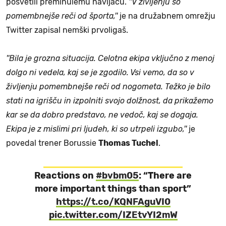
posvetili preminulemu navijaču.
''V življenju so
pomembnejše reči od športa,''
je na družabnem omrežju
Twitter zapisal nemški prvoligaš.
''Bila je grozna situacija. Celotna ekipa vključno z menoj
dolgo ni vedela, kaj se je zgodilo. Vsi vemo, da so v
življenju pomembnejše reči od nogometa. Težko je bilo
stati na igrišču in izpolniti svojo dolžnost, da prikažemo
kar se da dobro predstavo, ne vedoč, kaj se dogaja.
Ekipa je z mislimi pri ljudeh, ki so utrpeli izgubo,''
je
povedal trener Borussie
Thomas Tuchel
.
Reactions on
#bvbm05
: “There are
more important things than sport”
https://t.co/KQNFAguVI0
pic.twitter.com/IZEtvYI2mW