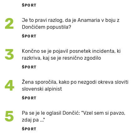
ŠPORT
2
Je to pravi razlog, da je Anamaria v boju z
Dončićem popustila?
ŠPORT
3
Končno se je pojavil posnetek incidenta, ki
razkriva, kaj se je resnično zgodilo
ŠPORT
4
Žena sporočila, kako po nezgodi okreva sloviti
slovenski alpinist
ŠPORT
5
Pa se je le oglasil Dončić: "Vzel sem si pavzo,
zdaj pa ..."
ŠPORT