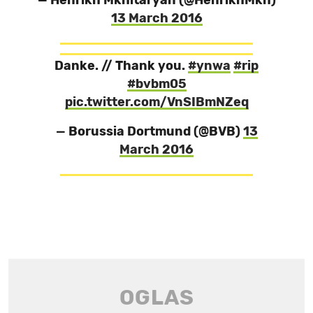
— Henrikh Mkhitaryan (@HenrikhMkh)
13 March 2016
Danke. // Thank you.
#ynwa
#rip
#bvbm05
pic.twitter.com/VnSIBmNZeq
— Borussia Dortmund (@BVB)
13
March 2016