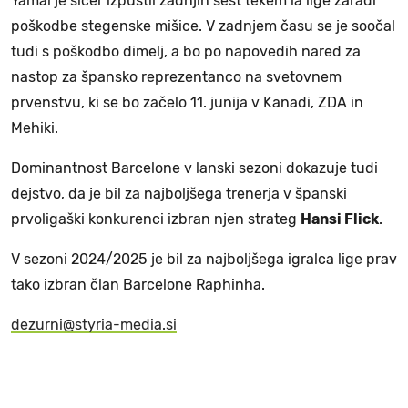
Yamal je sicer izpustil zadnjih šest tekem la lige zaradi
poškodbe stegenske mišice. V zadnjem času se je soočal
tudi s poškodbo dimelj, a bo po napovedih nared za
nastop za špansko reprezentanco na svetovnem
prvenstvu, ki se bo začelo 11. junija v Kanadi, ZDA in
Mehiki.
Dominantnost Barcelone v lanski sezoni dokazuje tudi
dejstvo, da je bil za najboljšega trenerja v španski
prvoligaški konkurenci izbran njen strateg
Hansi Flick
.
V sezoni 2024/2025 je bil za najboljšega igralca lige prav
tako izbran član Barcelone Raphinha.
dezurni@styria-media.si