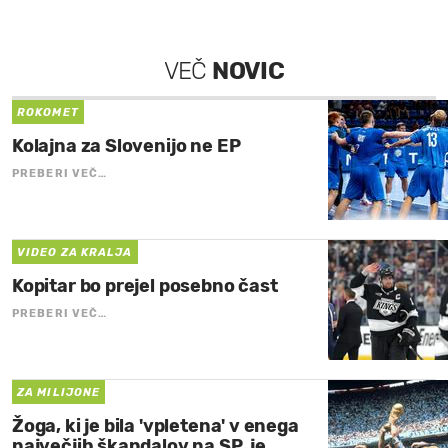
VEČ
NOVIC
ROKOMET
Kolajna za Slovenijo ne EP
PREBERI VEČ…
VIDEO ZA KRALJA
Kopitar bo prejel posebno čast
PREBERI VEČ…
ZA MILIJONE
Žoga, ki je bila 'vpletena' v enega
največjih škandalov na SP, je