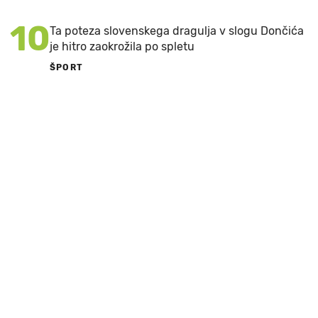
10
Ta poteza slovenskega dragulja v slogu Dončića
je hitro zaokrožila po spletu
ŠPORT