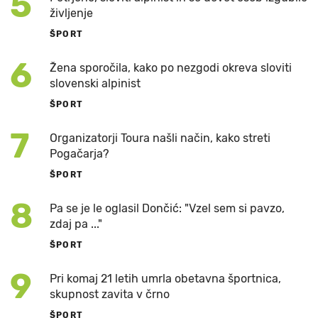
5
življenje
ŠPORT
6
Žena sporočila, kako po nezgodi okreva sloviti
slovenski alpinist
ŠPORT
7
Organizatorji Toura našli način, kako streti
Pogačarja?
ŠPORT
8
Pa se je le oglasil Dončić: "Vzel sem si pavzo,
zdaj pa ..."
ŠPORT
9
Pri komaj 21 letih umrla obetavna športnica,
skupnost zavita v črno
ŠPORT