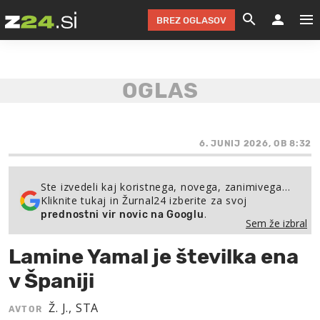
BREZ OGLASOV
GRADIMO &
OLIMPI
EKO 
INTE
T
SLOV
KOMENTARJ
FILM & G
NEPRE
AVTO 
NO
FI
SV
ČRNA 
KOMB
VARČ
AKT
KO
BI
ŠP
FESTIVAL ZA L
LEPOT
MOTO
NA 
NA
O
6. JUNIJ 2026, OB 8:32
MAG
ODNOSI IN
ŽIVLJEN
IZ DR
KOLE
E-
ZDR
POGLEJ
Ste izvedeli kaj koristnega, novega, zanimivega…
Kliknite tukaj in Žurnal24 izberite za svoj
HOROSKOP IN
PRAVNI
ŠOFER
ZIMSK
PRE
AV
.
prednostni vir novic na Googlu
Sem že izbral
JOO
IN
POPO
POGLEJ
POGLEJ
POGLEJ
Lamine Yamal je številka ena
SEM 
POD S
POGLEJ
v Španiji
TRAJN
POGLEJ
Ž. J., STA
AVTOR
ŽURNAL P