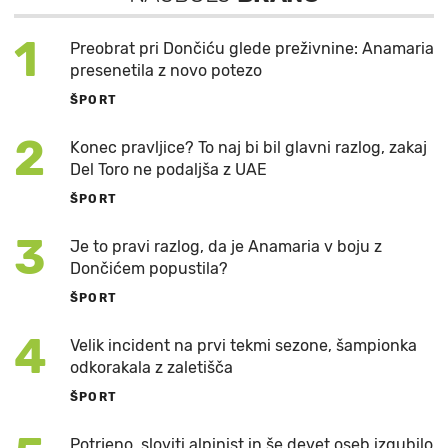
1
Preobrat pri Dončiću glede preživnine: Anamaria
presenetila z novo potezo
ŠPORT
2
Konec pravljice? To naj bi bil glavni razlog, zakaj
Del Toro ne podaljša z UAE
ŠPORT
3
Je to pravi razlog, da je Anamaria v boju z
Dončićem popustila?
ŠPORT
4
Velik incident na prvi tekmi sezone, šampionka
odkorakala z zaletišča
ŠPORT
Potrjeno, sloviti alpinist in še devet oseb izgubilo