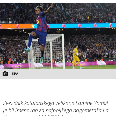
MOJ SANJ
EPA
Zvezdnik katalonskega velikana Lamine Yamal
je bil imenovan za najboljšega nogometaša La