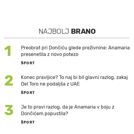
NAJBOLJ
BRANO
1
Preobrat pri Dončiću glede preživnine: Anamaria
presenetila z novo potezo
ŠPORT
2
Konec pravljice? To naj bi bil glavni razlog, zakaj
Del Toro ne podaljša z UAE
ŠPORT
3
Je to pravi razlog, da je Anamaria v boju z
Dončićem popustila?
ŠPORT