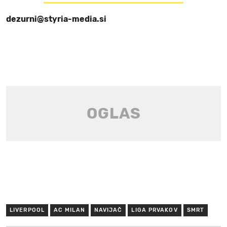
dezurni@styria-media.si
LIVERPOOL
AC MILAN
NAVIJAČ
LIGA PRVAKOV
SMRT