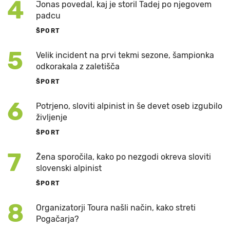
4
Jonas povedal, kaj je storil Tadej po njegovem
padcu
ŠPORT
5
Velik incident na prvi tekmi sezone, šampionka
odkorakala z zaletišča
ŠPORT
6
Potrjeno, sloviti alpinist in še devet oseb izgubilo
življenje
ŠPORT
7
Žena sporočila, kako po nezgodi okreva sloviti
slovenski alpinist
ŠPORT
8
Organizatorji Toura našli način, kako streti
Pogačarja?