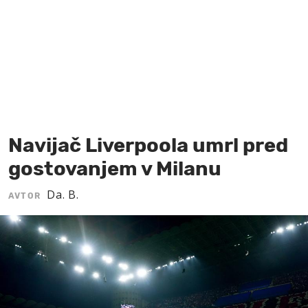
MOJ SANJ
Navijač Liverpoola umrl pred
gostovanjem v Milanu
Da. B.
AVTOR