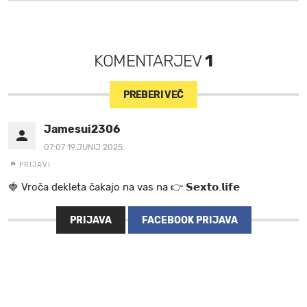
KOMENTARJEV
1
PREBERI VEČ
Jamesui2306
07:07 19.JUNIJ 2025.
PRIJAVI
🍓 V r o č a d e k l e t a ča k a jo na va s n a 👉 𝗦𝗲𝘅𝘁𝗼.𝗹𝗶𝗳𝗲
PRIJAVA
FACEBOOK PRIJAVA