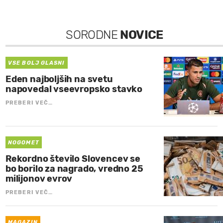
SORODNE
NOVICE
VSE BOLJ GLASNI
Eden najboljših na svetu
napovedal vseevropsko stavko
PREBERI VEČ…
NOGOMET
Rekordno število Slovencev se
bo borilo za nagrado, vredno 25
milijonov evrov
PREBERI VEČ…
MAGAZIN