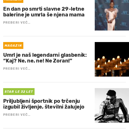
En dan po smrti slavne 29-letne
balerine je umrla še njena mama
PREBERI VEČ…
MAGAZIN
Umrl je naš legendarni glasbenik:
“Kaj? Ne, ne, ne! Ne Zoran!”
PREBERI VEČ…
STAR LE 32 LET
Priljubljeni športnik po trčenju
izgubil življenje, številni žalujejo
PREBERI VEČ…