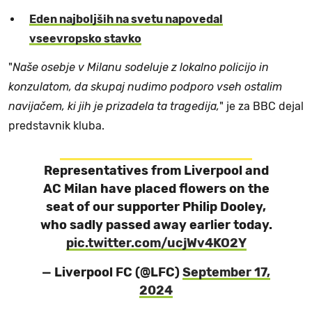
Eden najboljših na svetu napovedal
vseevropsko stavko
"
Naše osebje v Milanu sodeluje z lokalno policijo in
konzulatom, da skupaj nudimo podporo vseh ostalim
navijačem, ki jih je prizadela ta tragedija,
" je za BBC dejal
predstavnik kluba.
Representatives from Liverpool and
AC Milan have placed flowers on the
seat of our supporter Philip Dooley,
who sadly passed away earlier today.
pic.twitter.com/ucjWv4KO2Y
— Liverpool FC (@LFC)
September 17,
2024