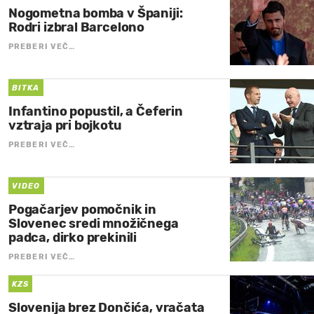
Nogometna bomba v Španiji:
Rodri izbral Barcelono
PREBERI VEČ…
BITKA
Infantino popustil, a Čeferin
vztraja pri bojkotu
PREBERI VEČ…
VIDEO
Pogačarjev pomočnik in
Slovenec sredi množičnega
padca, dirko prekinili
PREBERI VEČ…
KZS
Slovenija brez Dončića, vračata