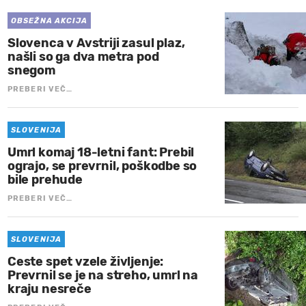
OBSEŽNA AKCIJA
Slovenca v Avstriji zasul plaz,
našli so ga dva metra pod
snegom
PREBERI VEČ…
SLOVENIJA
Umrl komaj 18-letni fant: Prebil
ograjo, se prevrnil, poškodbe so
bile prehude
PREBERI VEČ…
SLOVENIJA
Ceste spet vzele življenje:
Prevrnil se je na streho, umrl na
kraju nesreče