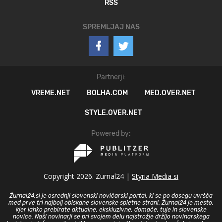
RSS
SPREMLJAJ NAS
Partnerji:
VREME.NET
BOLHA.COM
MED.OVER.NET
STYLE.OVER.NET
Powered by:
Copyright 2026. Zurnal24 |
Styria Media si
Žurnal24.si je osrednji slovenski novičarski portal, ki se po dosegu uvršča
med prve tri najbolj obiskane slovenske spletne strani. Žurnal24 je mesto,
kjer lahko prebirate aktualne, ekskluzivne, domače, tuje in slovenske
novice. Naši novinarji se pri svojem delu najstrožje držijo novinarskega