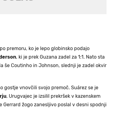
i po premoru, ko je lepo globinsko podajo
derson
, ki je prek Guzana zadel za 1:1. Nato sta
la še Coutinho in Johnson, slednji je zadel okvir
 gostje vnovčili svojo premoč. Suárez se je
rju
, Urugvajec je izsilil prekršek v kazenskem
e Gerrard žogo zanesljivo poslal v desni spodnji