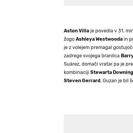
Aston Villa
je povedla v 31. mi
žogo
Ashleya Westwooda
in pr
je z volejem premagal gostujoč
zadrege svojega branilca
Barr
Suárez, domači vratar pa je prep
kombinaciji
Stewarta Downin
Steven Gerrard
, Guzan je bil 