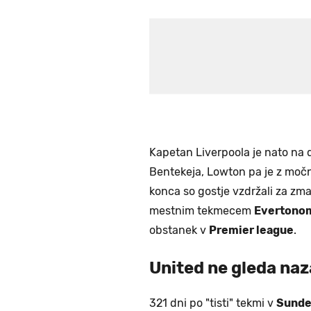
Kapetan Liverpoola je nato na dr
Bentekeja, Lowton pa je z močn
konca so gostje vzdržali za zmag
mestnim tekmecem
Evertono
obstanek v
Premier league
.
United ne gleda naz
321 dni po "tisti" tekmi v
Sunde