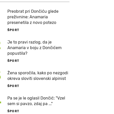
Preobrat pri Dončiću glede
preživnine: Anamaria
presenetila z novo potezo
ŠPORT
2
Je to pravi razlog, da je
Anamaria v boju z Dončićem
popustila?
ŠPORT
3
Žena sporočila, kako po nezgodi
okreva sloviti slovenski alpinist
ŠPORT
4
Pa se je le oglasil Dončić: "Vzel
sem si pavzo, zdaj pa ..."
ŠPORT