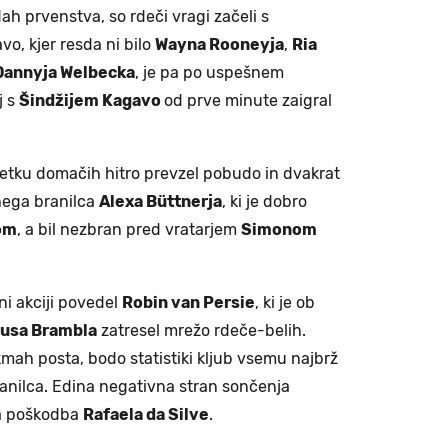
h prvenstva, so rdeči vragi začeli s
o, kjer resda ni bilo
Wayna Rooneyja
,
Ria
Dannyja Welbecka
, je pa po uspešnem
j s
Šindžijem Kagavo
od prve minute zaigral
četku domačih hitro prevzel pobudo in dvakrat
nega branilca
Alexa Büttnerja
, ki je dobro
om
, a bil nezbran pred vratarjem
Simonom
ni akciji povedel
Robin van Persie
, ki je ob
tusa Brambla
zatresel mrežo rdeče-belih.
mah posta, bodo statistiki kljub vsemu najbrž
anilca. Edina negativna stran sončenja
la poškodba
Rafaela da Silve
.