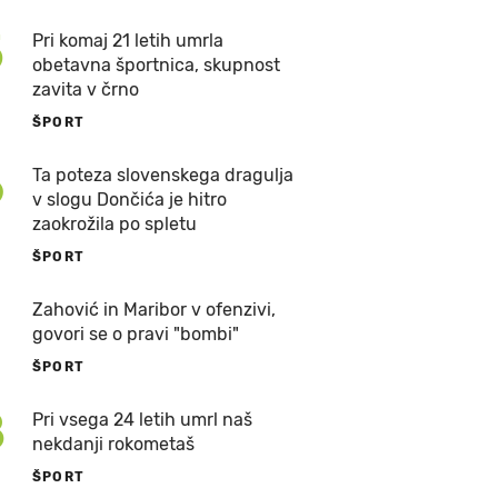
5
Pri komaj 21 letih umrla
obetavna športnica, skupnost
zavita v črno
ŠPORT
6
Ta poteza slovenskega dragulja
v slogu Dončića je hitro
zaokrožila po spletu
ŠPORT
7
Zahović in Maribor v ofenzivi,
govori se o pravi "bombi"
ŠPORT
8
Pri vsega 24 letih umrl naš
nekdanji rokometaš
ŠPORT