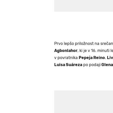
Prvo lepšo priložnost na srečan
Agbonlahor
, ki je v 16. minuti
v povratnika
Pepeja Reino
.
Li
Luisa Suáreza
po podaji
Glena