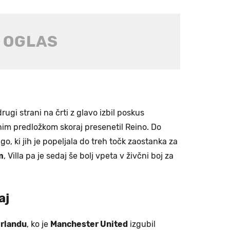
ugi strani na črti z glavo izbil poskus
im predložkom skoraj presenetil Reino. Do
o, ki jih je popeljala do treh točk zaostanka za
m
, Villa pa je sedaj še bolj vpeta v živčni boj za
aj
rlandu
, ko je
Manchester United
izgubil