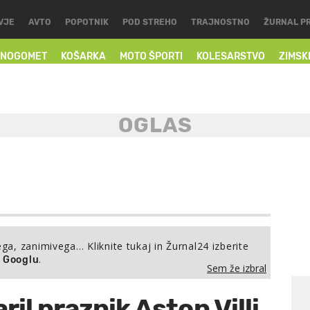
VJE
AVTO
POPOTNIK
POD STREHO
TRAJNOSTNO
ŽURNAL P
NOGOMET
KOŠARKA
MOTO ŠPORTI
KOLESARSTVO
ZIMSK
ega, zanimivega… Kliknite tukaj in Žurnal24 izberite
.
a Googlu
Sem že izbral
il praznik Aston Villi