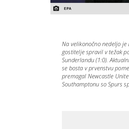
EPA
Na velikonočno nedeljo je 
gostitelje spravil v težak 
Sunderlandu (1:0). Aktual
se bosta v prvenstvu pomeri
premagal Newcastle United
Southamptonu so Spurs spet