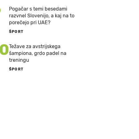
9
Pogačar s temi besedami
razvnel Slovenijo, a kaj na to
porečejo pri UAE?
ŠPORT
10
Težave za avstrijskega
šampiona, grdo padel na
treningu
ŠPORT