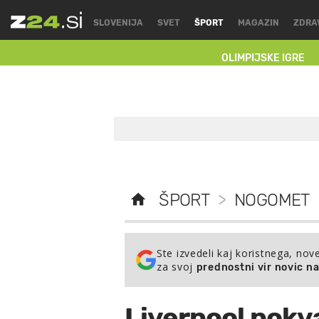
SLOVENIJA
SVET
ŠPORT
MAGAZIN
ZDRA
OLIMPIJSKE IGRE
ŠPORT
>
NOGOMET
Ste izvedeli kaj koristnega, nov
za svoj
prednostni vir novic n
Liverpool pokvar