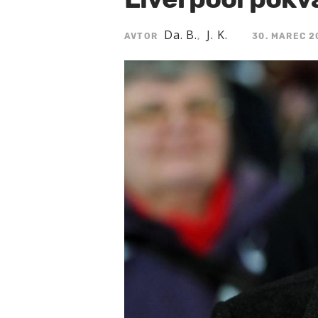
Da. B.
J. K.
AVTOR
,
30. MAREC 2