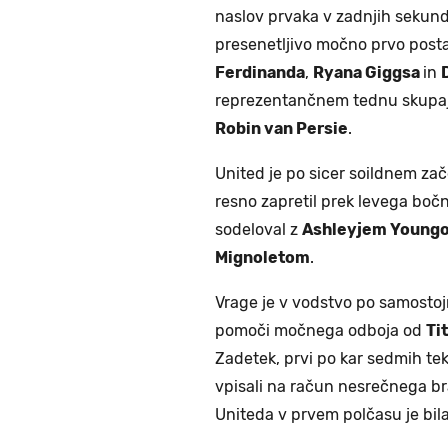
naslov prvaka v zadnjih sekunda
presenetljivo močno prvo postav
Ferdinanda
,
Ryana Giggsa
in
reprezentančnem tednu skupa
Robin van Persie
.
United je po sicer soildnem za
resno zapretil prek levega boč
sodeloval z
Ashleyjem Young
Mignoletom
.
Vrage je v vodstvo po samostoj
pomoči močnega odboja od
Ti
Zadetek, prvi po kar sedmih tek
vpisali na račun nesrečnega br
Uniteda v prvem polčasu je bi