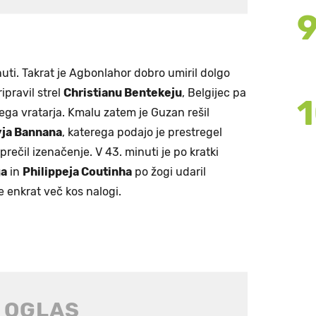
nuti. Takrat je Agbonlahor dobro umiril dolgo
ipravil strel
Christianu Bentekeju
, Belgijec pa
ega vratarja. Kmalu zatem je Guzan rešil
yja Bannana
, katerega podajo je prestregel
rečil izenačenje. V 43. minuti je po kratki
ga
in
Philippeja Coutinha
po žogi udaril
še enkrat več kos nalogi.