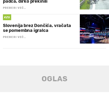
padca, dirko prekinili
PREBERI VEČ…
KZS
Slovenija brez Dončića, vračata
se pomembna igralca
PREBERI VEČ…