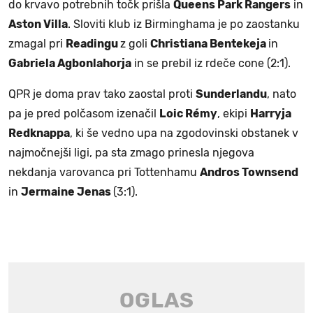
do krvavo potrebnih točk prišla
Queens Park Rangers
in
Aston Villa
. Sloviti klub iz Birminghama je po zaostanku
zmagal pri
Readingu
z goli
Christiana Bentekeja
in
Gabriela Agbonlahorja
in se prebil iz rdeče cone (2:1).
QPR je doma prav tako zaostal proti
Sunderlandu
, nato
pa je pred polčasom izenačil
Loic Rémy
, ekipi
Harryja
Redknappa
, ki še vedno upa na zgodovinski obstanek v
najmočnejši ligi, pa sta zmago prinesla njegova
nekdanja varovanca pri Tottenhamu
Andros Townsend
in
Jermaine Jenas
(3:1).