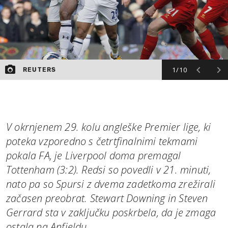
1/10
REUTERS
V okrnjenem 29. kolu angleške Premier lige, ki
poteka vzporedno s četrtfinalnimi tekmami
pokala FA, je Liverpool doma premagal
Tottenham (3:2). Redsi so povedli v 21. minuti,
nato pa so Spursi z dvema zadetkoma zrežirali
začasen preobrat. Stewart Downing in Steven
Gerrard sta v zaključku poskrbela, da je zmaga
ostala na Anfieldu.