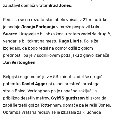
zaustavil domači vratar
Brad Jones
.
Redsi so se na rezultatsko tabelo vpisali v 21. minuti, ko
je podajo
Joseja Enriqueja
v mrežo pospravil
Luis
Suarez
. Urugvajec bi lahko kmalu zatem zadel še drugič,
vendar je bil tokrat na mestu
Hugo Lloris
. Ko je že
izgledalo, da bodo redsi na odmor odšli z golom
prednosti, pa je v sodnikovem podaljšku z glavo izenačil
Jan Vertonghen
.
Belgijski nogometaš je v v 53. minuti zadel še drugič,
potem ko
Daniel Agger
ni uspel prestreči prostega
strela Balea, Vertonghen pa je uspešno zaključil s
približno desetih metrov.
Gylfi Sigurdsson
bi skorajda
zabil še tretji gol za Tottenham, domače pa je rešil Jones.
Obramba vratarja redsov se je izkazala za ključnega