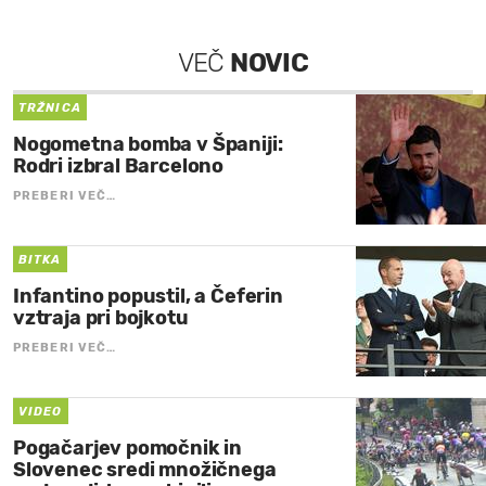
VEČ
NOVIC
TRŽNICA
Nogometna bomba v Španiji:
Rodri izbral Barcelono
PREBERI VEČ…
BITKA
Infantino popustil, a Čeferin
vztraja pri bojkotu
PREBERI VEČ…
VIDEO
Pogačarjev pomočnik in
Slovenec sredi množičnega