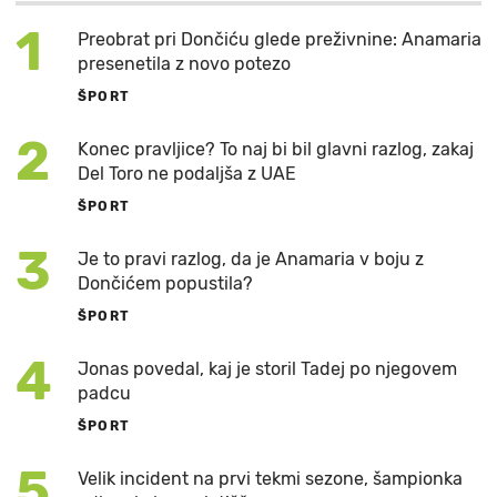
1
Preobrat pri Dončiću glede preživnine: Anamaria
presenetila z novo potezo
ŠPORT
2
Konec pravljice? To naj bi bil glavni razlog, zakaj
Del Toro ne podaljša z UAE
ŠPORT
3
Je to pravi razlog, da je Anamaria v boju z
Dončićem popustila?
ŠPORT
4
Jonas povedal, kaj je storil Tadej po njegovem
padcu
ŠPORT
5
Velik incident na prvi tekmi sezone, šampionka