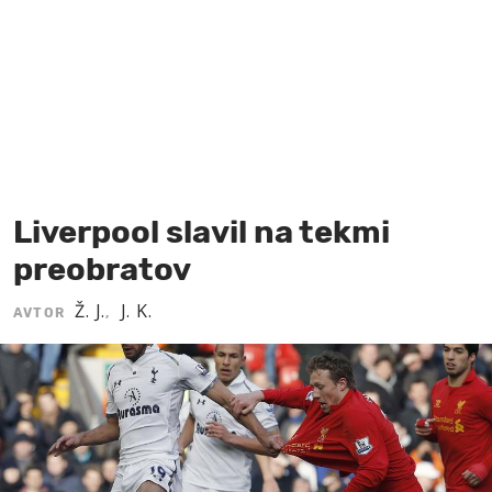
MOJ SANJ
Liverpool slavil na tekmi
preobratov
Ž. J.
J. K.
AVTOR
,