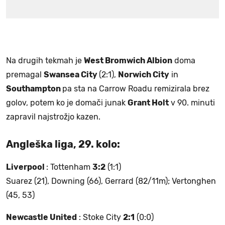
Na drugih tekmah je
West Bromwich Albion
doma
premagal
Swansea City
(2:1),
Norwich City
in
Southampton
pa sta na Carrow Roadu remizirala brez
golov, potem ko je domači junak
Grant Holt
v 90. minuti
zapravil najstrožjo kazen.
Angleška liga, 29. kolo:
Liverpool
: Tottenham
3:2
(1:1)
Suarez (21), Downing (66), Gerrard (82/11m); Vertonghen
(45, 53)
Newcastle United
: Stoke City
2:1
(0:0)