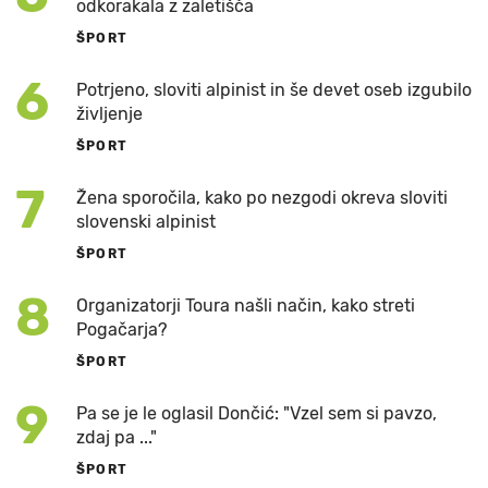
odkorakala z zaletišča
ŠPORT
6
Potrjeno, sloviti alpinist in še devet oseb izgubilo
življenje
ŠPORT
7
Žena sporočila, kako po nezgodi okreva sloviti
slovenski alpinist
ŠPORT
8
Organizatorji Toura našli način, kako streti
Pogačarja?
ŠPORT
9
Pa se je le oglasil Dončić: "Vzel sem si pavzo,
zdaj pa ..."
ŠPORT