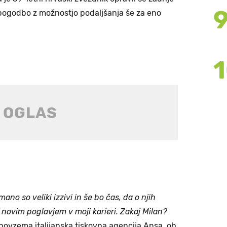
pogodbo z možnostjo podaljšanja še za eno
ano so veliki izzivi in še bo čas, da o njih
novim poglavjem v moji karieri. Zakaj Milan?
 povzema italijanska tiskovna agencija Ansa, ob