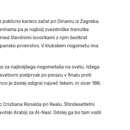
je poklicno kariero začel pri Dinamu iz Zagreba,
enhama pa je najbolj zvezdniške trenutke
 med številnimi lovorikami z njim šestkrat
rat špansko prvenstvo. V klubskem nogometu ima
ogo za najboljšega nogometaša na svetu. Istega
l svetovni podprvak po porazu v finalu proti
co je doslej odigral največ tekem, in sicer 188.
ec Cristiana Ronalda pri Realu. Štiridesetletni
vdski Arabiji za Al-Nasr. Odslej ga bo tam vodil