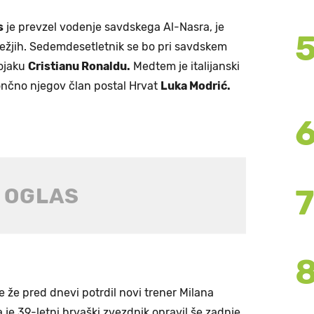
s
je prevzel vodenje savdskega Al-Nasra, je
ežjih. Sedemdesetletnik se bo pri savdskem
rojaku
Cristianu Ronaldu.
Medtem je italijanski
končno njegov član postal Hrvat
Luka Modrić.
 že pred dnevi potrdil novi trener Milana
je 39-letni hrvaški zvezdnik opravil še zadnje