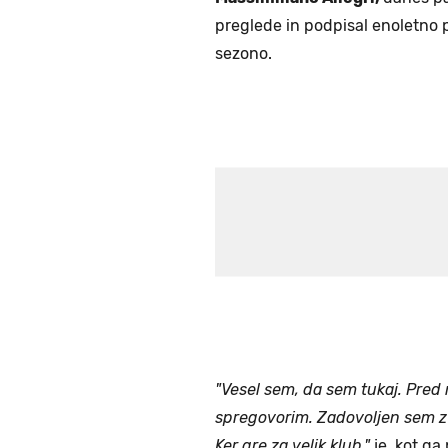
preglede in podpisal enoletno 
sezono.
"Vesel sem, da sem tukaj. Pred m
spregovorim. Zadovoljen sem z 
Ker gre za velik klub,"
je, kot ga