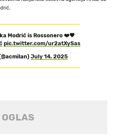
drić.
Luka Modrić is Rossonero ❤️🖤
ć
pic.twitter.com/ur2atXySas
 (@acmilan)
July 14, 2025