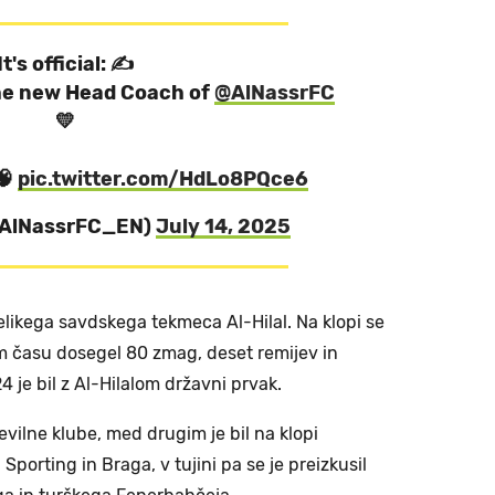
It's official: ✍️
the new Head Coach of
@AlNassrFC
💛
🧠
pic.twitter.com/HdLo8PQce6
@AlNassrFC_EN)
July 14, 2025
 velikega savdskega tekmeca Al-Hilal. Na klopi se
em času dosegel 80 zmag, deset remijev in
 je bil z Al-Hilalom državni prvak.
tevilne klube, med drugim je bil na klopi
Sporting in Braga, v tujini pa se je preizkusil