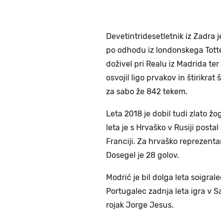
Devetintridesetletnik iz Zadra 
po odhodu iz londonskega Tott
doživel pri Realu iz Madrida ter
osvojil ligo prvakov in štirik
za sabo že 842 tekem.
Leta 2018 je dobil tudi zlato ž
leta je s Hrvaško v Rusiji posta
Franciji. Za hrvaško reprezentan
Dosegel je 28 golov.
Modrić je bil dolga leta soigral
Portugalec zadnja leta igra v Sa
rojak Jorge Jesus.