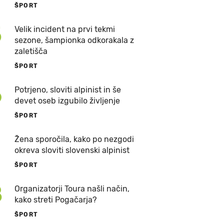
ŠPORT
5
Velik incident na prvi tekmi
sezone, šampionka odkorakala z
zaletišča
ŠPORT
6
Potrjeno, sloviti alpinist in še
devet oseb izgubilo življenje
ŠPORT
7
Žena sporočila, kako po nezgodi
okreva sloviti slovenski alpinist
ŠPORT
8
Organizatorji Toura našli način,
kako streti Pogačarja?
ŠPORT