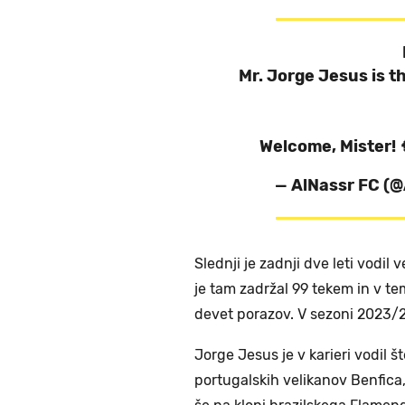
Mr. Jorge Jesus is 
Welcome, Mister! 
— AlNassr FC (
Slednji je zadnji dve leti vodil
je tam zadržal 99 tekem in v t
devet porazov. V sezoni 2023/24
Jorge Jesus je v karieri vodil š
portugalskih velikanov Benfica, 