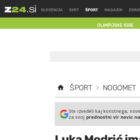
SLOVENIJA
SVET
ŠPORT
MAGAZIN
ZDRA
OLIMPIJSKE IGRE
ŠPORT
>
NOGOMET
Ste izvedeli kaj koristnega, nov
za svoj
prednostni vir novic n
Luka Modrić im