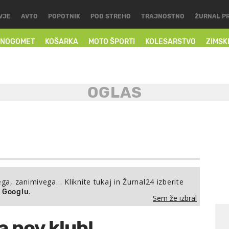
VJE
AVTO
POPOTNIK
POD STREHO
TRAJNOSTNO
ŽURNAL P
NOGOMET
KOŠARKA
MOTO ŠPORTI
KOLESARSTVO
ZIMSK
ega, zanimivega… Kliknite tukaj in Žurnal24 izberite
.
a Googlu
Sem že izbral
a nov klub!