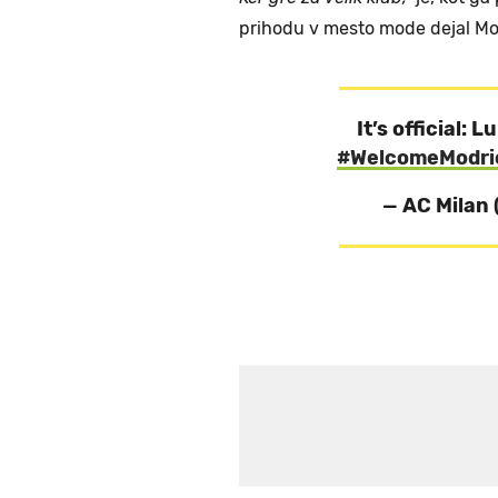
prihodu v mesto mode dejal Mo
It’s official: 
#WelcomeModri
— AC Milan