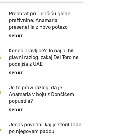
Preobrat pri Dončiću glede
preživnine: Anamaria
presenetila z novo potezo
ŠPORT
2
Konec pravljice? To naj bi bil
glavni razlog, zakaj Del Toro ne
podaljša z UAE
ŠPORT
3
Je to pravi razlog, da je
Anamaria v boju z Dončićem
popustila?
ŠPORT
4
Jonas povedal, kaj je storil Tadej
po njegovem padcu