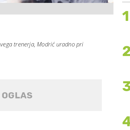
1
ovega trenerja, Modrić uradno pri