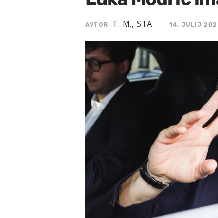
T. M., STA
AVTOR
14. JULIJ 202