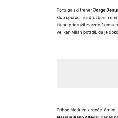
Portugalski trener
Jorge Jesu
klub sporočil na družbenih omr
klubu pridružil zvezdniškemu 
velikan Milan potrdil, da je do
Prihod Modrića k rdeče-črnim je
Massimiliano Allegri,
danes pa 