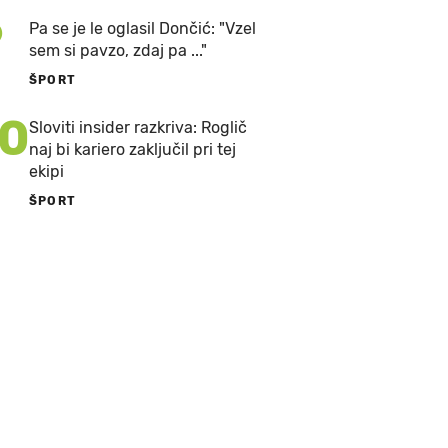
9
Pa se je le oglasil Dončić: "Vzel
sem si pavzo, zdaj pa ..."
ŠPORT
10
Sloviti insider razkriva: Roglič
naj bi kariero zaključil pri tej
ekipi
ŠPORT