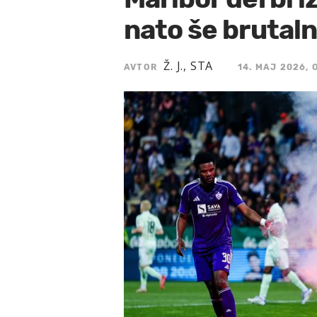
nato še brutal
Ž. J., STA
AVTOR
14. MAJ 2026, 