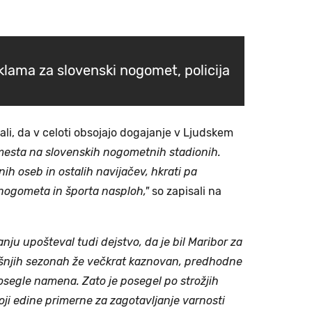
klama za slovenski nogomet, policija
sali, da v celoti obsojajo dogajanje v Ljudskem
mesta na slovenskih nogometnih stadionih.
ih oseb in ostalih navijačev, hkrati pa
nogometa in športa nasploh,"
so zapisali na
čanju upošteval tudi dejstvo, da je bil Maribor za
rejšnjih sezonah že večkrat kaznovan, predhodne
osegle namena. Zato je posegel po strožjih
soji edine primerne za zagotavljanje varnosti