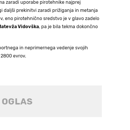
ekma zaradi uporabe pirotehnike najprej
 daljši prekinitvi zaradi prižiganja in metanja
v, eno pirotehnično sredstvo je v glavo zadelo
atevža Vidovška
, pa je bila tekma dokončno
športnega in neprimernega vedenje svojih
i 2800 evrov.