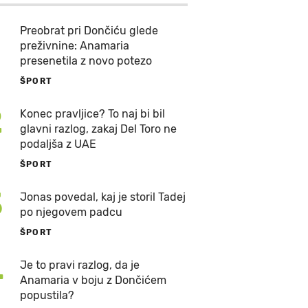
Preobrat pri Dončiću glede
preživnine: Anamaria
presenetila z novo potezo
ŠPORT
2
Konec pravljice? To naj bi bil
glavni razlog, zakaj Del Toro ne
podaljša z UAE
ŠPORT
3
Jonas povedal, kaj je storil Tadej
po njegovem padcu
ŠPORT
4
Je to pravi razlog, da je
Anamaria v boju z Dončićem
popustila?