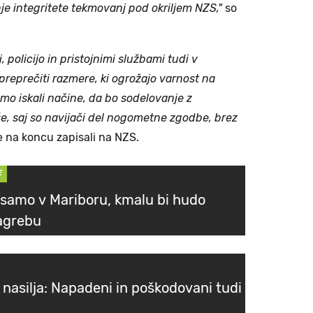
e integritete tekmovanj pod okriljem NZS,"
so
, policijo in pristojnimi službami tudi v
reprečiti razmere, ki ogrožajo varnost na
o iskali načine, da bo sodelovanje z
še, saj so navijači del nogometne zgodbe, brez
e na koncu zapisali na NZS.
E
o samo v Mariboru, kmalu bi hudo
Zagrebu
 nasilja: Napadeni in poškodovani tudi