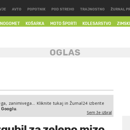
VJE
AVTO
POPOTNIK
POD STREHO
TRAJNOSTNO
ŽURNAL P
NOGOMET
KOŠARKA
MOTO ŠPORTI
KOLESARSTVO
ZIMSK
ega, zanimivega… Kliknite tukaj in Žurnal24 izberite
.
a Googlu
Sem že izbral
zgubil za zeleno mizo,