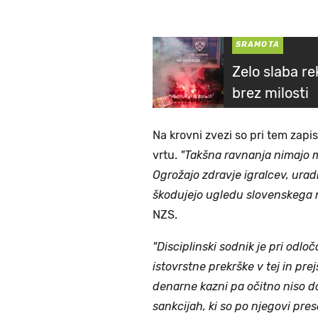
SRAMOTA
Zelo slaba re
brez milosti
Na krovni zvezi so pri tem zapi
vrtu.
"Takšna ravnanja nimajo 
Ogrožajo zdravje igralcev, uradn
škodujejo ugledu slovenskega 
NZS.
"Disciplinski sodnik je pri odlo
istovrstne prekrške v tej in p
denarne kazni pa očitno niso d
sankcijah, ki so po njegovi pre