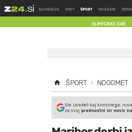
SLOVENIJA
SVET
ŠPORT
MAGAZIN
ZDRA
OLIMPIJSKE IGRE
ŠPORT
>
NOGOMET
Ste izvedeli kaj koristnega, nov
za svoj
prednostni vir novic n
Maribor derbi i