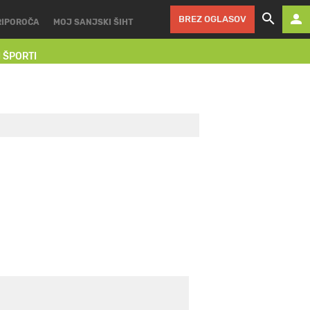
BREZ OGLASOV
RIPOROČA
MOJ SANJSKI ŠIHT
I ŠPORTI