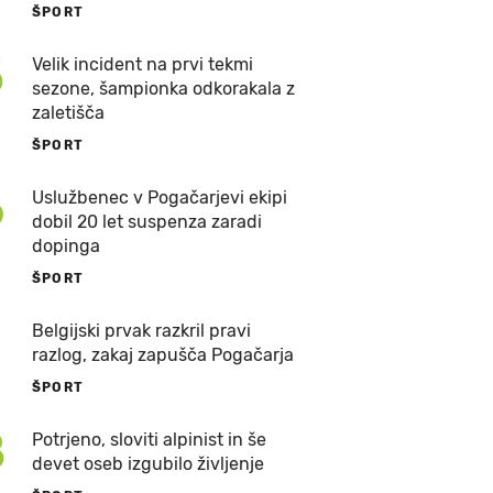
ŠPORT
5
Velik incident na prvi tekmi
sezone, šampionka odkorakala z
zaletišča
ŠPORT
6
Uslužbenec v Pogačarjevi ekipi
dobil 20 let suspenza zaradi
dopinga
ŠPORT
7
Belgijski prvak razkril pravi
razlog, zakaj zapušča Pogačarja
ŠPORT
8
Potrjeno, sloviti alpinist in še
devet oseb izgubilo življenje