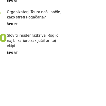
ŠPORT
9
Organizatorji Toura našli način,
kako streti Pogačarja?
ŠPORT
10
Sloviti insider razkriva: Roglič
naj bi kariero zaključil pri tej
ekipi
ŠPORT