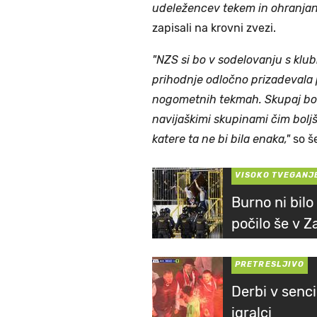
udeležencev tekem in ohranjanj
zapisali na krovni zvezi.
"NZS si bo v sodelovanju s klubi
prihodnje odločno prizadevala p
nogometnih tekmah. Skupaj bom
navijaškimi skupinami čim bolj
katere ta ne bi bila enaka,"
so š
VISOKO TVEGANJ
Burno ni bil
počilo še v 
PRETRESLJIVO
Derbi v senci
igralci