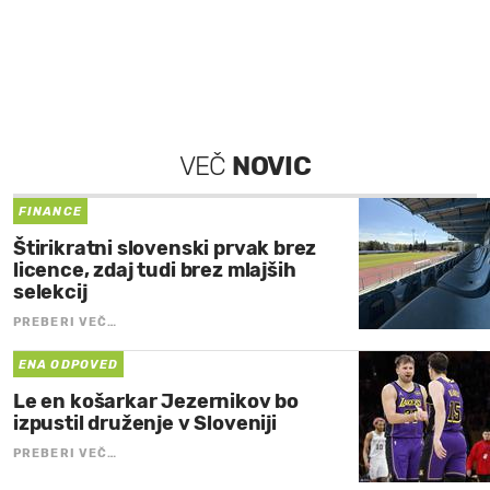
VEČ
NOVIC
FINANCE
Štirikratni slovenski prvak brez
licence, zdaj tudi brez mlajših
selekcij
PREBERI VEČ…
ENA ODPOVED
Le en košarkar Jezernikov bo
izpustil druženje v Sloveniji
PREBERI VEČ…