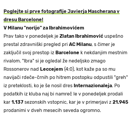
Poglejte si prve fotografije Javierja Mascherana v
dresu Barcelone!
V Milanu "norijo" za Ibrahimovićem
Prav tako v ponedeljek je
Zlatan Ibrahimović
uspešno
prestal zdravniški pregled pri
AC Milanu
, s čimer je
zaključil svoj prestop iz
Barcelone
k nekdanjim mestnim
rivalom. "Ibra" si je ogledal že nedeljsko zmago
Rossonerov nad
Leccejem
(4:0), kot kaže pa so mu
navijači rdeče-črnih po hitrem postopku odpustili "greh"
iz preteklosti, ko je še nosil dres
Internazionaleja
. Po
podatkih iz kluba naj bi namreč le v ponedeljek prodali
kar
1.137
sezonskih vstopnic, kar je v primerjavi z
21.945
prodanimi v dveh mesecih seveda ogromno.