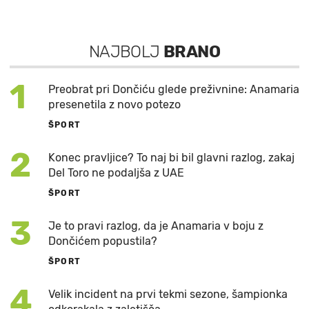
NAJBOLJ
BRANO
1
Preobrat pri Dončiću glede preživnine: Anamaria
presenetila z novo potezo
ŠPORT
2
Konec pravljice? To naj bi bil glavni razlog, zakaj
Del Toro ne podaljša z UAE
ŠPORT
3
Je to pravi razlog, da je Anamaria v boju z
Dončićem popustila?
ŠPORT
4
Velik incident na prvi tekmi sezone, šampionka