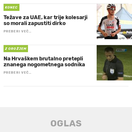
KONEC
Težave za UAE, kar trije kolesarji
so morali zapustiti dirko
PREBERI VEČ…
Z OROŽJEM
Na Hrvaškem brutalno pretepli
znanega nogometnega sodnika
PREBERI VEČ…