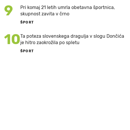
9
Pri komaj 21 letih umrla obetavna športnica,
skupnost zavita v črno
ŠPORT
10
Ta poteza slovenskega dragulja v slogu Dončića
je hitro zaokrožila po spletu
ŠPORT