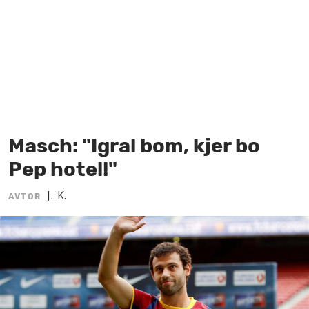
MOJ SANJ
Masch: "Igral bom, kjer bo
Pep hotel!"
J. K.
AVTOR