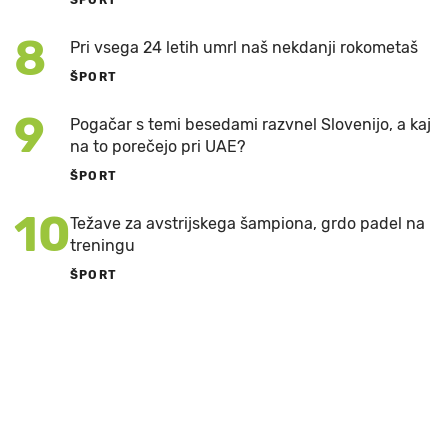
ŠPORT
8
Pri vsega 24 letih umrl naš nekdanji rokometaš
ŠPORT
9
Pogačar s temi besedami razvnel Slovenijo, a kaj
na to porečejo pri UAE?
ŠPORT
10
Težave za avstrijskega šampiona, grdo padel na
treningu
ŠPORT