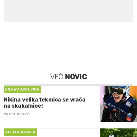
VEČ
NOVIC
ENA NAJBOLJŠIH
Nikina velika tekmica se vrača
na skakalnice!
PREBERI VEČ…
VELIKA RIVALA