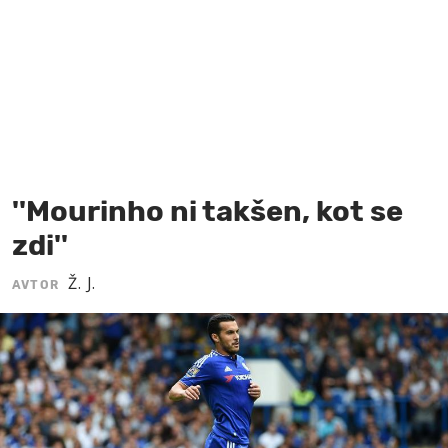
MOJ SANJ
''Mourinho ni takšen, kot se
zdi''
Ž. J.
AVTOR