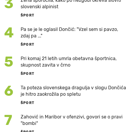
3
Žena sporočila, kako po nezgodi okreva sloviti
slovenski alpinist
ŠPORT
4
Pa se je le oglasil Dončić: "Vzel sem si pavzo,
zdaj pa ..."
ŠPORT
5
Pri komaj 21 letih umrla obetavna športnica,
skupnost zavita v črno
ŠPORT
6
Ta poteza slovenskega dragulja v slogu Dončića
je hitro zaokrožila po spletu
ŠPORT
7
Zahović in Maribor v ofenzivi, govori se o pravi
"bombi"