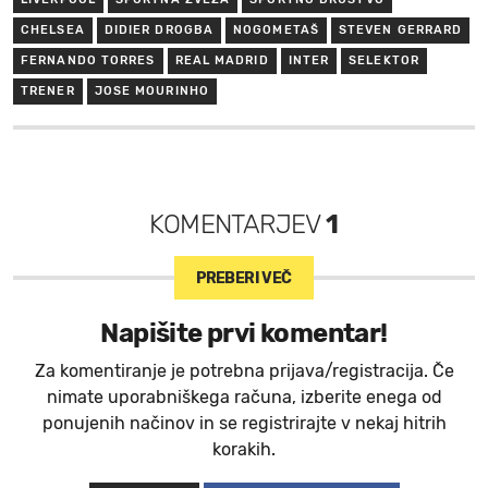
CHELSEA
DIDIER DROGBA
NOGOMETAŠ
STEVEN GERRARD
FERNANDO TORRES
REAL MADRID
INTER
SELEKTOR
TRENER
JOSE MOURINHO
KOMENTARJEV
1
PREBERI VEČ
Napišite prvi komentar!
Za komentiranje je potrebna prijava/registracija. Če
nimate uporabniškega računa, izberite enega od
ponujenih načinov in se registrirajte v nekaj hitrih
korakih.