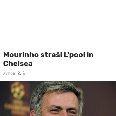
MOJ SANJ
Mourinho straši L'pool in
Chelsea
Ž. Š.
AVTOR