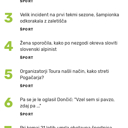
ŠPORT
3
Velik incident na prvi tekmi sezone, šampionka
odkorakala z zaletišča
ŠPORT
4
Žena sporočila, kako po nezgodi okreva sloviti
slovenski alpinist
ŠPORT
5
Organizatorji Toura našli način, kako streti
Pogačarja?
ŠPORT
6
Pa se je le oglasil Dončić: "Vzel sem si pavzo,
zdaj pa ..."
ŠPORT
Pri komaj 21 letih umrla obetavna športnica,