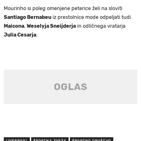
Mourinho si poleg omenjene peterice želi na sloviti
Santiago Bernabeu
iz prestolnice mode odpeljati tudi
Maicona
,
Weselyja Sneijderja
in odličnega vratarja
Julia Cesarja
.
LIVERPOOL
ŠPORTNA ZVEZA
ŠPORTNO DRUŠTVO