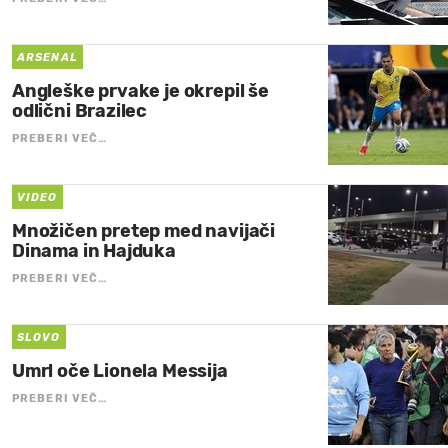
ARSENAL
Angleške prvake je okrepil še
odlični Brazilec
PREBERI VEČ…
VIDEO
Množičen pretep med navijači
Dinama in Hajduka
PREBERI VEČ…
SLOVO
Umrl oče Lionela Messija
PREBERI VEČ…