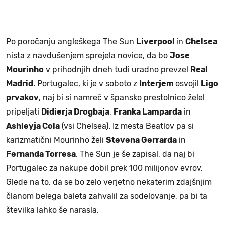
Po poročanju angleškega The Sun
Liverpool
in
Chelsea
nista z navdušenjem sprejela novice, da bo
Jose
Mourinho
v prihodnjih dneh tudi uradno prevzel
Real
Madrid
. Portugalec, ki je v soboto z
Interjem
osvojil
Ligo
prvakov
, naj bi si namreč v špansko prestolnico želel
pripeljati
Didierja Drogbaja
,
Franka Lamparda
in
Ashleyja Cola
(vsi Chelsea). Iz mesta Beatlov pa si
karizmatični Mourinho želi
Stevena Gerrarda
in
Fernanda Torresa
. The Sun je še zapisal, da naj bi
Portugalec za nakupe dobil prek 100 milijonov evrov.
Glede na to, da se bo zelo verjetno nekaterim zdajšnjim
članom belega baleta zahvalil za sodelovanje, pa bi ta
številka lahko še narasla.