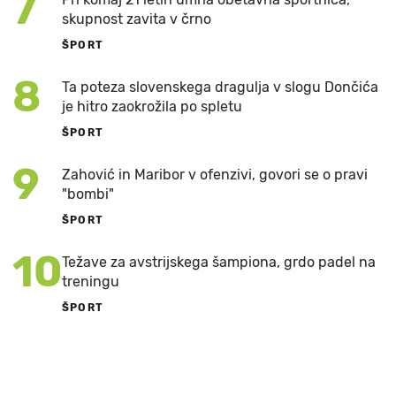
7
skupnost zavita v črno
ŠPORT
8
Ta poteza slovenskega dragulja v slogu Dončića
je hitro zaokrožila po spletu
ŠPORT
9
Zahović in Maribor v ofenzivi, govori se o pravi
"bombi"
ŠPORT
10
Težave za avstrijskega šampiona, grdo padel na
treningu
ŠPORT