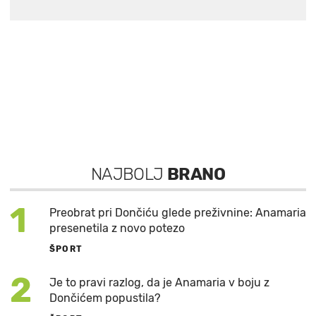
NAJBOLJ
BRANO
1
Preobrat pri Dončiću glede preživnine: Anamaria
presenetila z novo potezo
ŠPORT
2
Je to pravi razlog, da je Anamaria v boju z
Dončićem popustila?