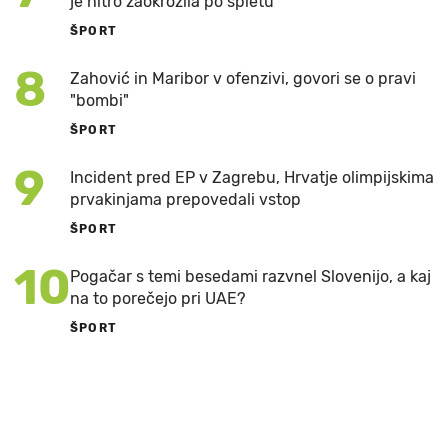
je hitro zaokrožila po spletu
ŠPORT
8
Zahović in Maribor v ofenzivi, govori se o pravi
"bombi"
ŠPORT
9
Incident pred EP v Zagrebu, Hrvatje olimpijskima
prvakinjama prepovedali vstop
ŠPORT
10
Pogačar s temi besedami razvnel Slovenijo, a kaj
na to porečejo pri UAE?
ŠPORT