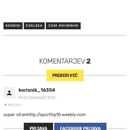
SODNIKI
CHELSEA
JOSE MOURINHO
KOMENTARJEV
2
PREBERI VEČ
korisnik_16354
09:02 29.AVGUST 2015.
PRIJAVI
super stranhttp://sporttip10.weebly.com
PRIJAVA
FACEBOOK PRIJAVA