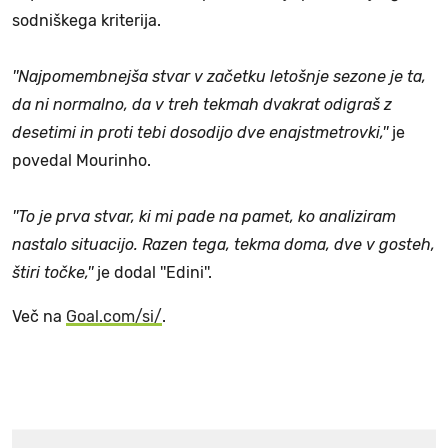
sodniškega kriterija.
''Najpomembnejša stvar v začetku letošnje sezone je ta,
da ni normalno, da v treh tekmah dvakrat odigraš z
desetimi in proti tebi dosodijo dve enajstmetrovki,''
je
povedal Mourinho.
''To je prva stvar, ki mi pade na pamet, ko analiziram
nastalo situacijo. Razen tega, tekma doma, dve v gosteh,
štiri točke,''
je dodal ''Edini''.
Več na
Goal.com/si/
.