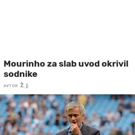
MOJ SANJ
Mourinho za slab uvod okrivil
sodnike
Ž. J.
AVTOR