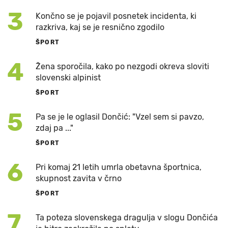
3
Končno se je pojavil posnetek incidenta, ki
razkriva, kaj se je resnično zgodilo
ŠPORT
4
Žena sporočila, kako po nezgodi okreva sloviti
slovenski alpinist
ŠPORT
5
Pa se je le oglasil Dončić: "Vzel sem si pavzo,
zdaj pa ..."
ŠPORT
6
Pri komaj 21 letih umrla obetavna športnica,
skupnost zavita v črno
ŠPORT
7
Ta poteza slovenskega dragulja v slogu Dončića