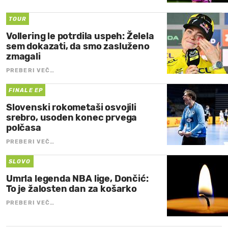
TOUR
Vollering le potrdila uspeh: Želela
sem dokazati, da smo zasluženo
zmagali
PREBERI VEČ…
FINALE EP
Slovenski rokometaši osvojili
srebro, usoden konec prvega
polčasa
PREBERI VEČ…
SLOVO
Umrla legenda NBA lige, Dončić:
To je žalosten dan za košarko
PREBERI VEČ…