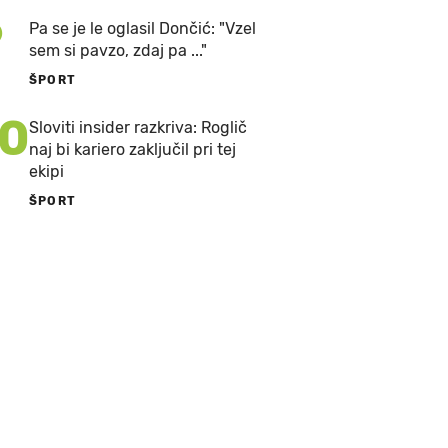
9
Pa se je le oglasil Dončić: "Vzel
sem si pavzo, zdaj pa ..."
ŠPORT
10
Sloviti insider razkriva: Roglič
naj bi kariero zaključil pri tej
ekipi
ŠPORT