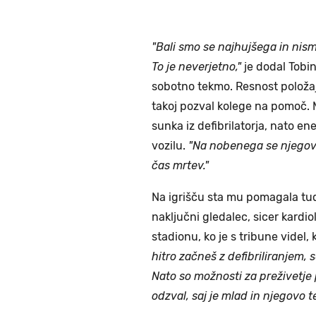
"Bali smo se najhujšega in nismo
To je neverjetno,"
je dodal Tobi
sobotno tekmo. Resnost položaja 
takoj pozval kolege na pomoč. 
sunka iz defibrilatorja, nato en
vozilu.
"Na nobenega se njegovo 
čas mrtev."
Na igrišču sta mu pomagala tu
naključni gledalec, sicer kardi
stadionu, ko je s tribune videl
hitro začneš z defibriliranjem, 
Nato so možnosti za preživetj
odzval, saj je mlad in njegovo te