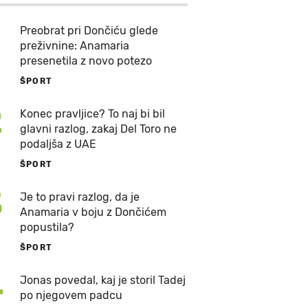
Preobrat pri Dončiću glede
preživnine: Anamaria
presenetila z novo potezo
ŠPORT
2
Konec pravljice? To naj bi bil
glavni razlog, zakaj Del Toro ne
podaljša z UAE
ŠPORT
3
Je to pravi razlog, da je
Anamaria v boju z Dončićem
popustila?
ŠPORT
4
Jonas povedal, kaj je storil Tadej
po njegovem padcu