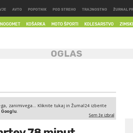
VJE
AVTO
POPOTNIK
POD STREHO
TRAJNOSTNO
ŽURNAL P
NOGOMET
KOŠARKA
MOTO ŠPORTI
KOLESARSTVO
ZIMSK
ega, zanimivega… Kliknite tukaj in Žurnal24 izberite
.
a Googlu
Sem že izbral
mrtev 78 minut