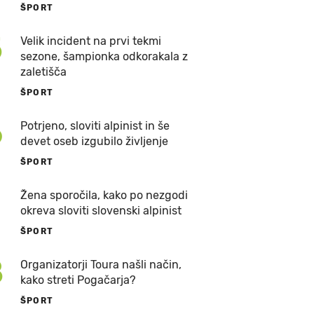
ŠPORT
5
Velik incident na prvi tekmi
sezone, šampionka odkorakala z
zaletišča
ŠPORT
6
Potrjeno, sloviti alpinist in še
devet oseb izgubilo življenje
ŠPORT
7
Žena sporočila, kako po nezgodi
okreva sloviti slovenski alpinist
ŠPORT
8
Organizatorji Toura našli način,
kako streti Pogačarja?
ŠPORT