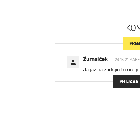
KO
PREB
Žurnalček
23:13 21.MARE
Ja jaz pa zadnjič tri ure p
PRIJAVA