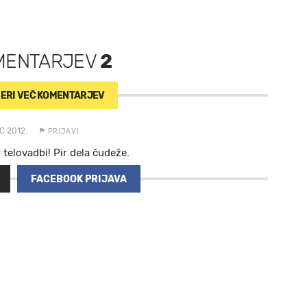
MENTARJEV
2
ERI VEČ
KOMENTARJEV
C 2012.
PRIJAVI
r telovadbi! Pir dela čudeže.
FACEBOOK PRIJAVA