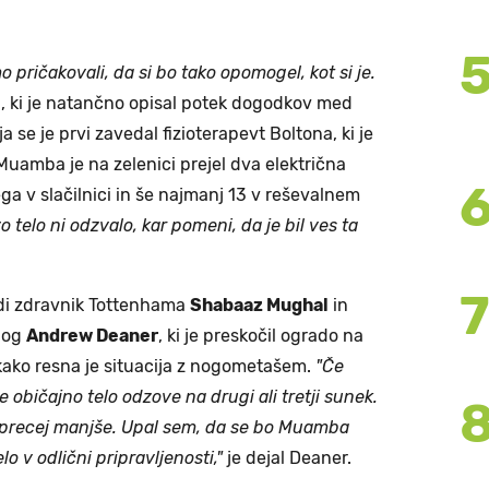
 pričakovali, da si bo tako opomogel, kot si je.
n, ki je natančno opisal potek dogodkov med
se je prvi zavedal fizioterapevt Boltona, ki je
Muamba je na zelenici prejel dva električna
ega v slačilnici in še najmanj 13 v reševalnem
telo ni odzvalo, kar pomeni, da je bil ves ta
di zdravnik Tottenhama
Shabaaz Mughal
in
olog
Andrew Deaner
, ki je preskočil ogrado na
, kako resna je situacija z nogometašem.
"Če
se običajno telo odzove na drugi ali tretji sunek.
e precej manjše. Upal sem, da se bo Muamba
lo v odlični pripravljenosti,"
je dejal Deaner.