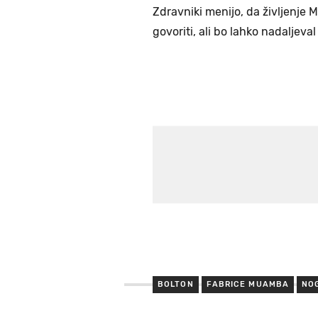
Zdravniki menijo, da življenje 
govoriti, ali bo lahko nadaljev
BOLTON
FABRICE MUAMBA
NO