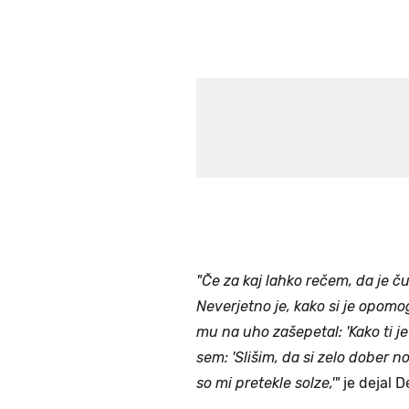
"Če za kaj lahko rečem, da je č
Neverjetno je, kako si je opomog
mu na uho zašepetal: 'Kako ti j
sem: 'Slišim, da si zelo dober n
so mi pretekle solze,'"
je dejal D