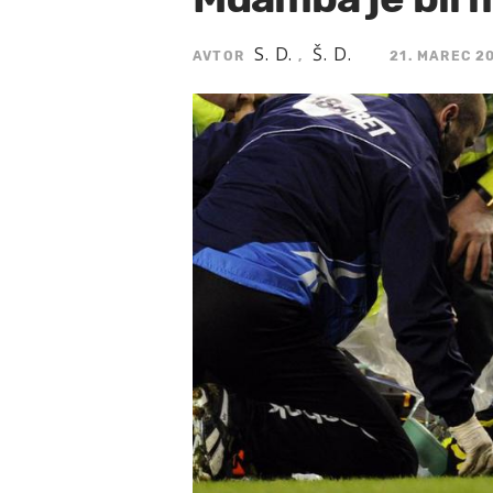
S. D.
Š. D.
AVTOR
,
21. MAREC 20