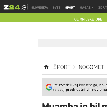
SLOVENIJA
SVET
ŠPORT
MAGAZIN
ZDRA
OLIMPIJSKE IGRE
ŠPORT
>
NOGOMET
Ste izvedeli kaj koristnega, nov
za svoj
prednostni vir novic n
Muamba je bil 