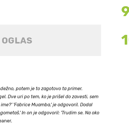
udežno, potem je to zagotovo ta primer.
el. Dve uri po tem, ko je prišel do zavesti, sem
e ime?' 'Fabrice Muamba,' je odgovoril. Dodal
ogometaš.' In on je odgovoril: 'Trudim se. Na oko
eaner.