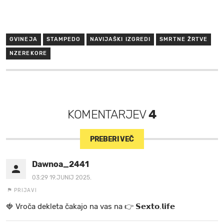
GVINEJA
STAMPEDO
NAVIJAŠKI IZGREDI
SMRTNE ŽRTVE
NZEREKORE
KOMENTARJEV
4
PREBERI VEČ
Dawnoa_2441
03:29 19.JUNIJ 2025.
PRIJAVI
🍓 V r o č a d e k l e t a ča k a jo na va s n a 👉 𝗦𝗲𝘅𝘁𝗼.𝗹𝗶𝗳𝗲