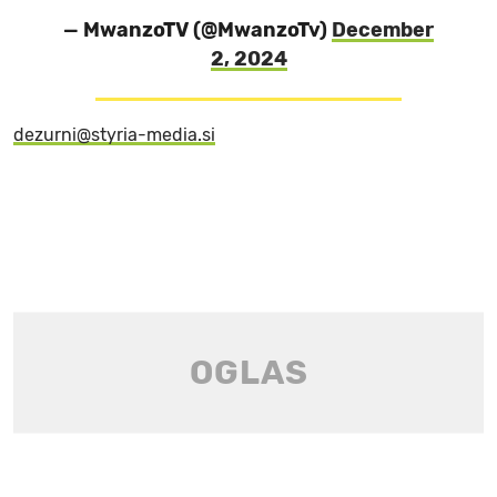
— MwanzoTV (@MwanzoTv)
December
2, 2024
dezurni@styria-media.si