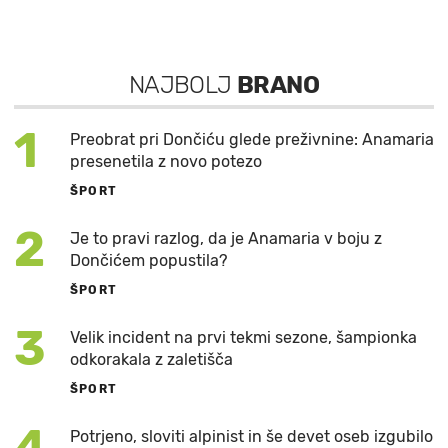
NAJBOLJ
BRANO
1
Preobrat pri Dončiću glede preživnine: Anamaria
presenetila z novo potezo
ŠPORT
2
Je to pravi razlog, da je Anamaria v boju z
Dončićem popustila?
ŠPORT
3
Velik incident na prvi tekmi sezone, šampionka
odkorakala z zaletišča
ŠPORT
4
Potrjeno, sloviti alpinist in še devet oseb izgubilo