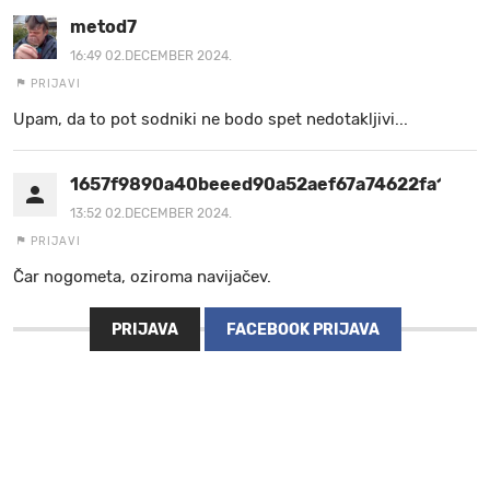
metod7
16:49 02.DECEMBER 2024.
PRIJAVI
Upam, da to pot sodniki ne bodo spet nedotakljivi...
1657f9890a40beeed90a52aef67a74622fa1b1ee
13:52 02.DECEMBER 2024.
PRIJAVI
Čar nogometa, oziroma navijačev.
PRIJAVA
FACEBOOK PRIJAVA