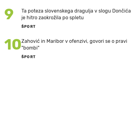
9
Ta poteza slovenskega dragulja v slogu Dončića
je hitro zaokrožila po spletu
ŠPORT
10
Zahović in Maribor v ofenzivi, govori se o pravi
"bombi"
ŠPORT