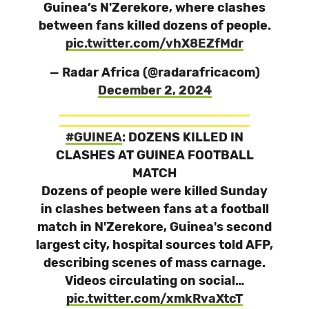
Guinea’s N'Zerekore, where clashes
between fans killed dozens of people.
pic.twitter.com/vhX8EZfMdr
— Radar Africa (@radarafricacom)
December 2, 2024
#GUINEA
: DOZENS KILLED IN
CLASHES AT GUINEA FOOTBALL
MATCH
Dozens of people were killed Sunday
in clashes between fans at a football
match in N'Zerekore, Guinea's second
largest city, hospital sources told AFP,
describing scenes of mass carnage.
Videos circulating on social…
pic.twitter.com/xmkRvaXtcT