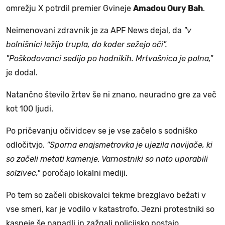
omrežju X potrdil premier Gvineje
Amadou Oury Bah
.
Neimenovani zdravnik je za APF News dejal, da
"v
bolnišnici ležijo trupla, do koder sežejo oči".
"Poškodovanci sedijo po hodnikih. Mrtvašnica je polna,"
je dodal.
Natančno število žrtev še ni znano, neuradno gre za več
kot 100 ljudi.
Po pričevanju očividcev se je vse začelo s sodniško
odločitvjo.
"Sporna enajsmetrovka je ujezila navijače, ki
so začeli metati kamenje. Varnostniki so nato uporabili
solzivec,"
poročajo lokalni mediji.
Po tem so začeli obiskovalci tekme brezglavo bežati v
vse smeri, kar je vodilo v katastrofo. Jezni protestniki so
kasneje še napadli in zažgali policijsko postajo