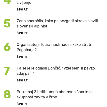
življenje
ŠPORT
5
Žena sporočila, kako po nezgodi okreva sloviti
slovenski alpinist
ŠPORT
6
Organizatorji Toura našli način, kako streti
Pogačarja?
ŠPORT
7
Pa se je le oglasil Dončić: "Vzel sem si pavzo,
zdaj pa ..."
ŠPORT
8
Pri komaj 21 letih umrla obetavna športnica,
skupnost zavita v črno
ŠPORT