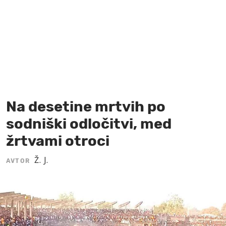
MOJ SANJ
Na desetine mrtvih po
sodniški odločitvi, med
žrtvami otroci
Ž. J.
AVTOR