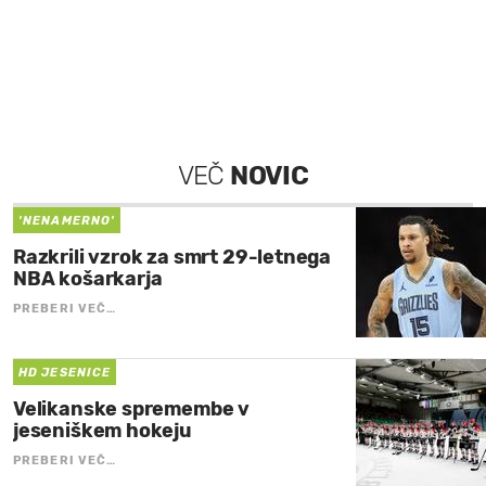
VEČ
NOVIC
'NENAMERNO'
Razkrili vzrok za smrt 29-letnega
NBA košarkarja
PREBERI VEČ…
HD JESENICE
Velikanske spremembe v
jeseniškem hokeju
PREBERI VEČ…