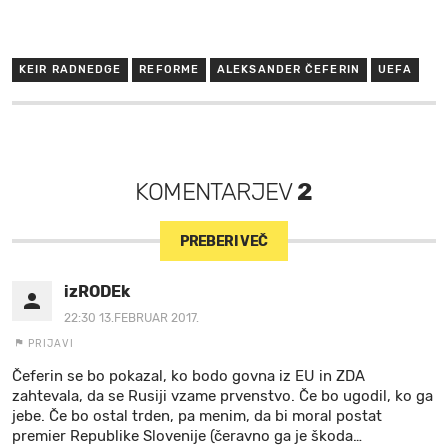
KEIR RADNEDGE
REFORME
ALEKSANDER ČEFERIN
UEFA
KOMENTARJEV
2
PREBERI VEČ
izRODEk
22:30 13.FEBRUAR 2017.
PRIJAVI
Čeferin se bo pokazal, ko bodo govna iz EU in ZDA
zahtevala, da se Rusiji vzame prvenstvo. Če bo ugodil, ko ga
jebe. Če bo ostal trden, pa menim, da bi moral postat
premier Republike Slovenije (čeravno ga je škoda
…