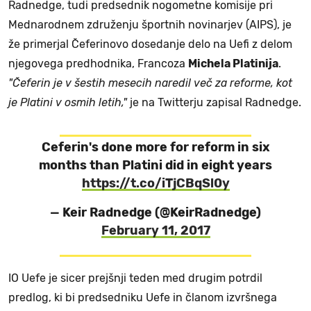
Radnedge, tudi predsednik nogometne komisije pri
Mednarodnem združenju športnih novinarjev (AIPS), je
že primerjal Čeferinovo dosedanje delo na Uefi z delom
njegovega predhodnika, Francoza
Michela Platinija
.
"Čeferin je v šestih mesecih naredil več za reforme, kot
je Platini v osmih letih,"
je na Twitterju zapisal Radnedge.
Ceferin's done more for reform in six
months than Platini did in eight years
https://t.co/iTjCBqSl0y
— Keir Radnedge (@KeirRadnedge)
February 11, 2017
IO Uefe je sicer prejšnji teden med drugim potrdil
predlog, ki bi predsedniku Uefe in članom izvršnega