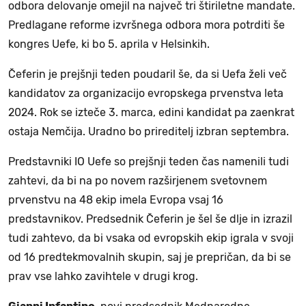
odbora delovanje omejil na največ tri štiriletne mandate.
Predlagane reforme izvršnega odbora mora potrditi še
kongres Uefe, ki bo 5. aprila v Helsinkih.
Čeferin je prejšnji teden poudaril še, da si Uefa želi več
kandidatov za organizacijo evropskega prvenstva leta
2024. Rok se izteče 3. marca, edini kandidat pa zaenkrat
ostaja Nemčija. Uradno bo prireditelj izbran septembra.
Predstavniki IO Uefe so prejšnji teden čas namenili tudi
zahtevi, da bi na po novem razširjenem svetovnem
prvenstvu na 48 ekip imela Evropa vsaj 16
predstavnikov. Predsednik Čeferin je šel še dlje in izrazil
tudi zahtevo, da bi vsaka od evropskih ekip igrala v svoji
od 16 predtekmovalnih skupin, saj je prepričan, da bi se
prav vse lahko zavihtele v drugi krog.