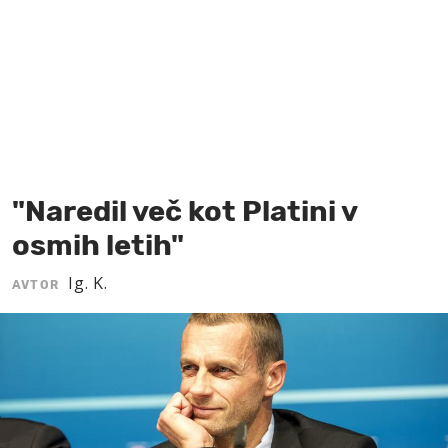
MOJ SANJ
"Naredil več kot Platini v
osmih letih"
Ig. K.
AVTOR