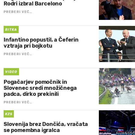
Rodri izbral Barcelono
PREBERI VEČ…
BITKA
Infantino popustil, a Čeferin
vztraja pri bojkotu
PREBERI VEČ…
VIDEO
Pogačarjev pomočnik in
Slovenec sredi množičnega
padca, dirko prekinili
PREBERI VEČ…
KZS
Slovenija brez Dončića, vračata
se pomembna igralca