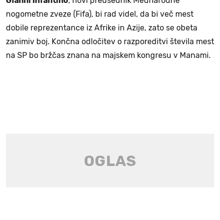
Gianni Infantino
, novi predsednik Mednarodne
nogometne zveze (Fifa), bi rad videl, da bi več mest
dobile reprezentance iz Afrike in Azije, zato se obeta
zanimiv boj. Končna odločitev o razporeditvi števila mest
na SP bo bržčas znana na majskem kongresu v Manami.