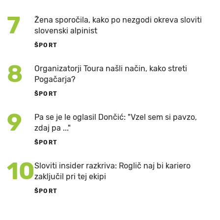
7
Žena sporočila, kako po nezgodi okreva sloviti
slovenski alpinist
ŠPORT
8
Organizatorji Toura našli način, kako streti
Pogačarja?
ŠPORT
9
Pa se je le oglasil Dončić: "Vzel sem si pavzo,
zdaj pa ..."
ŠPORT
10
Sloviti insider razkriva: Roglič naj bi kariero
zaključil pri tej ekipi
ŠPORT