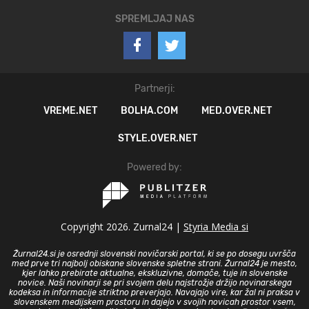
SPREMLJAJ NAS
Partnerji:
VREME.NET
BOLHA.COM
MED.OVER.NET
STYLE.OVER.NET
Powered by:
Copyright 2026. Zurnal24 |
Styria Media si
Žurnal24.si je osrednji slovenski novičarski portal, ki se po dosegu uvršča
med prve tri najbolj obiskane slovenske spletne strani. Žurnal24 je mesto,
kjer lahko prebirate aktualne, ekskluzivne, domače, tuje in slovenske
novice. Naši novinarji se pri svojem delu najstrožje držijo novinarskega
kodeksa in informacije striktno preverjajo. Navajajo vire, kar žal ni praksa v
slovenskem medijskem prostoru in dajejo v svojih novicah prostor vsem,