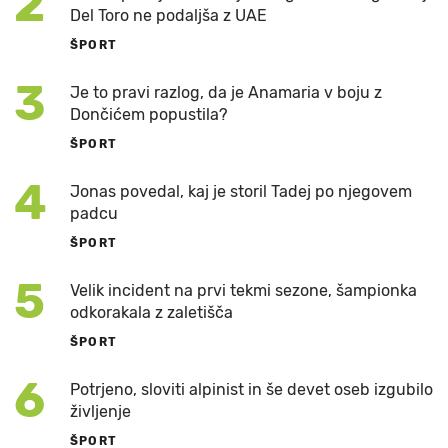
2
Del Toro ne podaljša z UAE
ŠPORT
3
Je to pravi razlog, da je Anamaria v boju z
Dončićem popustila?
ŠPORT
4
Jonas povedal, kaj je storil Tadej po njegovem
padcu
ŠPORT
5
Velik incident na prvi tekmi sezone, šampionka
odkorakala z zaletišča
ŠPORT
6
Potrjeno, sloviti alpinist in še devet oseb izgubilo
življenje
ŠPORT