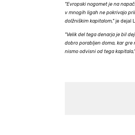
"Evropski nogomet je na napačni
v mnogih ligah ne pokrivajo priho
dolžniškim kapitalom,"
je dejal 
"Velik del tega denarja je bil de
dobro porabljen doma, kar gre n
nismo odvisni od tega kapitala,