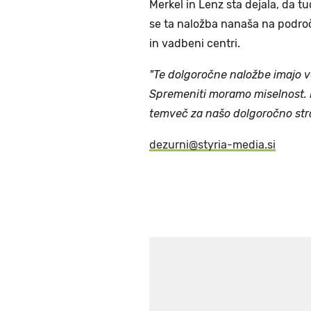
Merkel in Lenz sta dejala, da 
se ta naložba nanaša na področ
in vadbeni centri.
"Te dolgoročne naložbe imajo v
Spremeniti moramo miselnost. 
temveč za našo dolgoročno stra
dezurni@styria-media.si