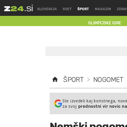
SLOVENIJA
SVET
ŠPORT
MAGAZIN
ZDRA
OLIMPIJSKE IGRE
ŠPORT
>
NOGOMET
Ste izvedeli kaj koristnega, nov
za svoj
prednostni vir novic n
Nemški nogomet