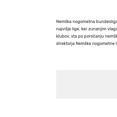
Nemška nogometna bundesliga
najvišje lige, ker zunanjim vl
klubov, sta po poročanju nemšk
direktorja Nemške nogometne l