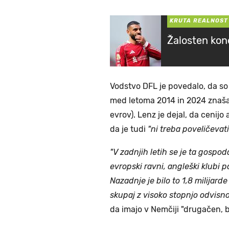
KRUTA REALNOST
Žalosten kon
Vodstvo DFL je povedalo, da so k
med letoma 2014 in 2024 znašale
evrov). Lenz je dejal, da cenijo
da je tudi
"ni treba poveličevati
"V zadnjih letih se je ta gospo
evropski ravni, angleški klubi p
Nazadnje je bilo to 1,8 milijard
skupaj z visoko stopnjo odvisno
da imajo v Nemčiji "drugačen, bo