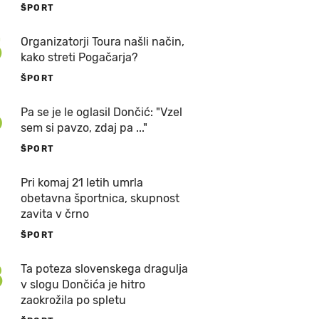
ŠPORT
5
Organizatorji Toura našli način,
kako streti Pogačarja?
ŠPORT
6
Pa se je le oglasil Dončić: "Vzel
sem si pavzo, zdaj pa ..."
ŠPORT
7
Pri komaj 21 letih umrla
obetavna športnica, skupnost
zavita v črno
ŠPORT
8
Ta poteza slovenskega dragulja
v slogu Dončića je hitro
zaokrožila po spletu