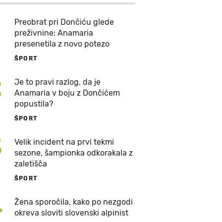
Preobrat pri Dončiću glede
preživnine: Anamaria
presenetila z novo potezo
ŠPORT
2
Je to pravi razlog, da je
Anamaria v boju z Dončićem
popustila?
ŠPORT
3
Velik incident na prvi tekmi
sezone, šampionka odkorakala z
zaletišča
ŠPORT
4
Žena sporočila, kako po nezgodi
okreva sloviti slovenski alpinist