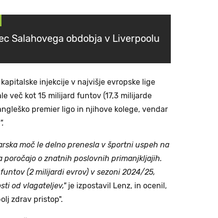
ec Salahovega obdobja v Liverpoolu
apitalske injekcije v najvišje evropske lige
 več kot 15 milijard funtov (17,3 milijarde
 angleško premier ligo in njihove kolege, vendar
".
darska moč le delno prenesla v športni uspeh na
a poročajo o znatnih poslovnih primanjkljajih.
e funtov (2 milijardi evrov) v sezoni 2024/25,
sti od vlagateljev,"
je izpostavil Lenz, in ocenil,
lj zdrav pristop".