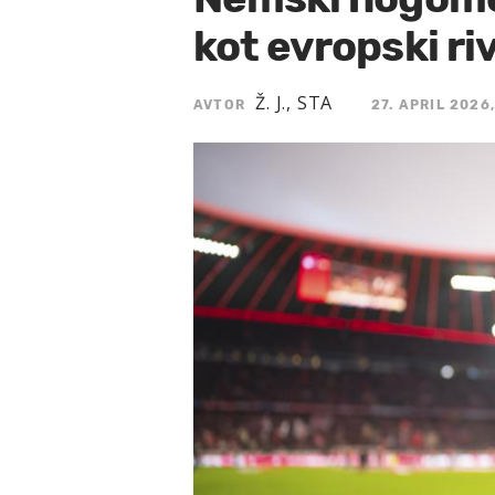
kot evropski riv
Ž. J., STA
AVTOR
27. APRIL 2026