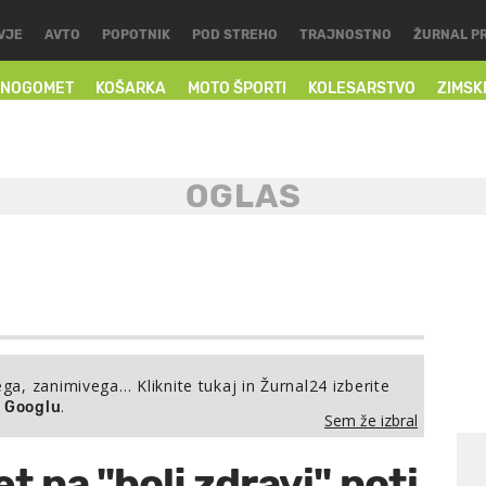
VJE
AVTO
POPOTNIK
POD STREHO
TRAJNOSTNO
ŽURNAL P
NOGOMET
KOŠARKA
MOTO ŠPORTI
KOLESARSTVO
ZIMSK
ega, zanimivega… Kliknite tukaj in Žurnal24 izberite
.
a Googlu
Sem že izbral
 na "bolj zdravi" poti