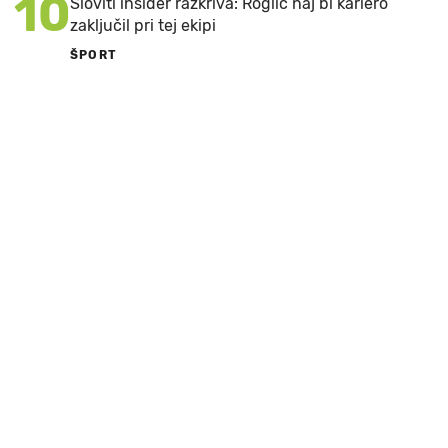
10
Sloviti insider razkriva: Roglič naj bi kariero
zaključil pri tej ekipi
ŠPORT