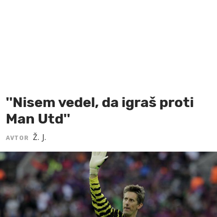
MOJ SANJ
''Nisem vedel, da igraš proti
Man Utd''
Ž. J.
AVTOR