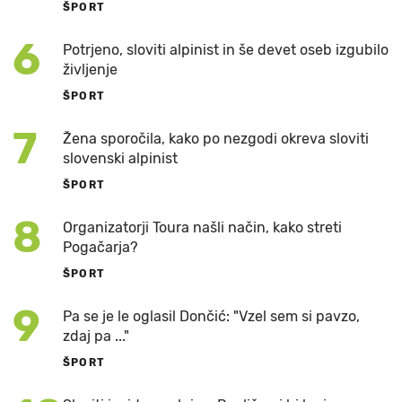
ŠPORT
6
Potrjeno, sloviti alpinist in še devet oseb izgubilo
življenje
ŠPORT
7
Žena sporočila, kako po nezgodi okreva sloviti
slovenski alpinist
ŠPORT
8
Organizatorji Toura našli način, kako streti
Pogačarja?
ŠPORT
9
Pa se je le oglasil Dončić: "Vzel sem si pavzo,
zdaj pa ..."
ŠPORT