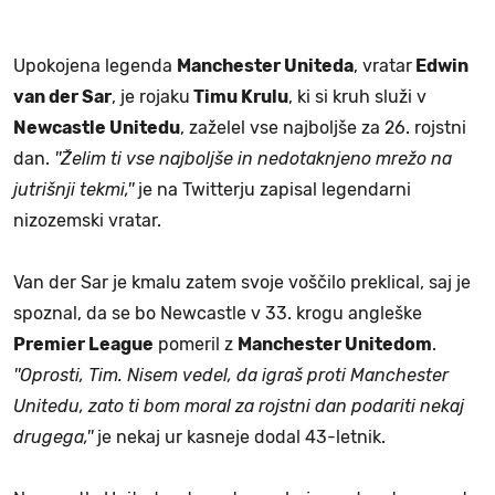
Upokojena legenda
Manchester Uniteda
, vratar
Edwin
van der Sar
, je rojaku
Timu Krulu
, ki si kruh služi v
Newcastle Unitedu
, zaželel vse najboljše za 26. rojstni
dan.
''Želim ti vse najboljše in nedotaknjeno mrežo na
jutrišnji tekmi,''
je na Twitterju zapisal legendarni
nizozemski vratar.
Van der Sar je kmalu zatem svoje voščilo preklical, saj je
spoznal, da se bo Newcastle v 33. krogu angleške
Premier League
pomeril z
Manchester Unitedom
.
''Oprosti, Tim. Nisem vedel, da igraš proti Manchester
Unitedu, zato ti bom moral za rojstni dan podariti nekaj
drugega,''
je nekaj ur kasneje dodal 43-letnik.