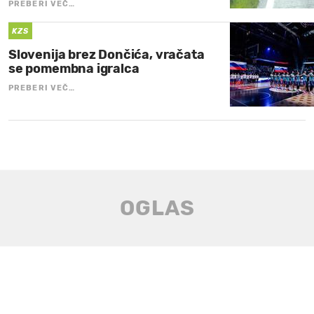
PREBERI VEČ…
KZS
Slovenija brez Dončića, vračata
se pomembna igralca
PREBERI VEČ…