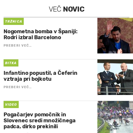
VEČ
NOVIC
TRŽNICA
Nogometna bomba v Španiji:
Rodri izbral Barcelono
PREBERI VEČ…
BITKA
Infantino popustil, a Čeferin
vztraja pri bojkotu
PREBERI VEČ…
VIDEO
Pogačarjev pomočnik in
Slovenec sredi množičnega
padca, dirko prekinili