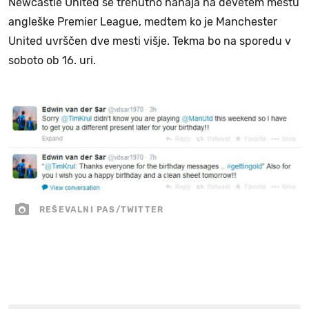
Newcastle United se trenutno nahaja na devetem mestu
angleške Premier League, medtem ko je Manchester
United uvrščen dve mesti višje. Tekma bo na sporedu v
soboto ob 16. uri.
REŠEVALNI PAS/TWITTER