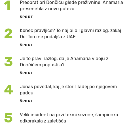
1
Preobrat pri Dončiću glede preživnine: Anamaria
presenetila z novo potezo
ŠPORT
2
Konec pravljice? To naj bi bil glavni razlog, zakaj
Del Toro ne podaljša z UAE
ŠPORT
3
Je to pravi razlog, da je Anamaria v boju z
Dončićem popustila?
ŠPORT
4
Jonas povedal, kaj je storil Tadej po njegovem
padcu
ŠPORT
5
Velik incident na prvi tekmi sezone, šampionka
odkorakala z zaletišča