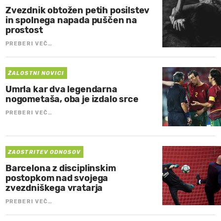
Zvezdnik obtožen petih posilstev
in spolnega napada puščen na
prostost
PREBERI VEČ…
ŽALOSTNI NOVICI
Umrla kar dva legendarna
nogometaša, oba je izdalo srce
PREBERI VEČ…
ZAOSTRITEV ODNOSOV
Barcelona z disciplinskim
postopkom nad svojega
zvezdniškega vratarja
PREBERI VEČ…