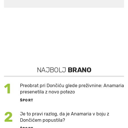
NAJBOLJ
BRANO
1
Preobrat pri Dončiću glede preživnine: Anamaria
presenetila z novo potezo
ŠPORT
2
Je to pravi razlog, da je Anamaria v boju z
Dončićem popustila?