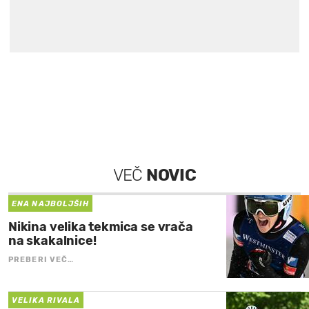
VEČ
NOVIC
ENA NAJBOLJŠIH
Nikina velika tekmica se vrača
na skakalnice!
PREBERI VEČ…
VELIKA RIVALA