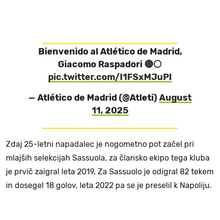
Bienvenido al Atlético de Madrid,
Giacomo Raspadori 🔴⚪
pic.twitter.com/I1FSxMJuPI
— Atlético de Madrid (@Atleti)
August
11, 2025
Zdaj 25-letni napadalec je nogometno pot začel pri
mlajših selekcijah Sassuola, za člansko ekipo tega kluba
je prvič zaigral leta 2019. Za Sassuolo je odigral 82 tekem
in dosegel 18 golov, leta 2022 pa se je preselil k Napoliju.