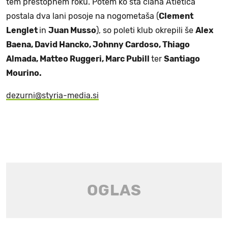
tem prestopnem roku. Potem ko sta člana Atletica
postala dva lani posoje na nogometaša (
Clement
Lenglet
in
Juan Musso
), so poleti klub okrepili še
Alex
Baena, David Hancko, Johnny Cardoso, Thiago
Almada, Matteo Ruggeri, Marc Pubill
ter
Santiago
Mourino.
dezurni@styria-media.si