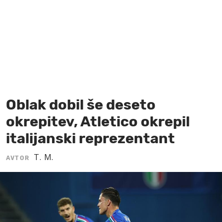
MOJ SANJ
Oblak dobil še deseto
okrepitev, Atletico okrepil
italijanski reprezentant
T. M.
AVTOR