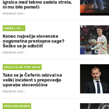
igralca med tekmo zadela strela,
ni mu bilo pomoči
PREBERI VEČ…
IZBRAL JE ...
Konec največje slovenske
nogometne prestopne sage?
Šeško se je odločil!
PREBERI VEČ…
VPLETLA SE TUDI UEFA
Tako se je Čeferin odzval na
veliki incident s prepovedjo
uporabe slovenščine
PREBERI VEČ…
POGOJNA KAZEN