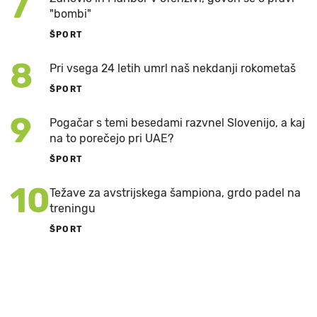
7
"bombi"
ŠPORT
8
Pri vsega 24 letih umrl naš nekdanji rokometaš
ŠPORT
9
Pogačar s temi besedami razvnel Slovenijo, a kaj
na to porečejo pri UAE?
ŠPORT
10
Težave za avstrijskega šampiona, grdo padel na
treningu
ŠPORT