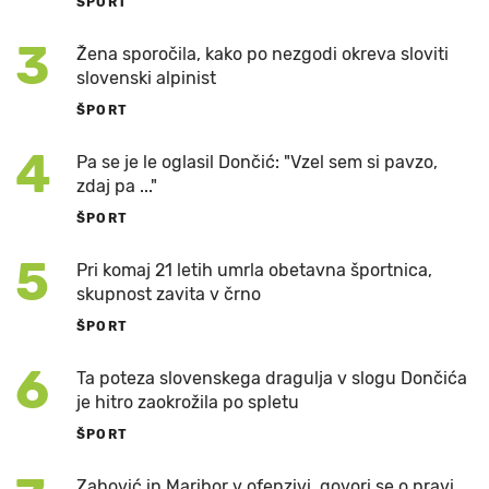
ŠPORT
3
Žena sporočila, kako po nezgodi okreva sloviti
slovenski alpinist
ŠPORT
4
Pa se je le oglasil Dončić: "Vzel sem si pavzo,
zdaj pa ..."
ŠPORT
5
Pri komaj 21 letih umrla obetavna športnica,
skupnost zavita v črno
ŠPORT
6
Ta poteza slovenskega dragulja v slogu Dončića
je hitro zaokrožila po spletu
ŠPORT
Zahović in Maribor v ofenzivi, govori se o pravi