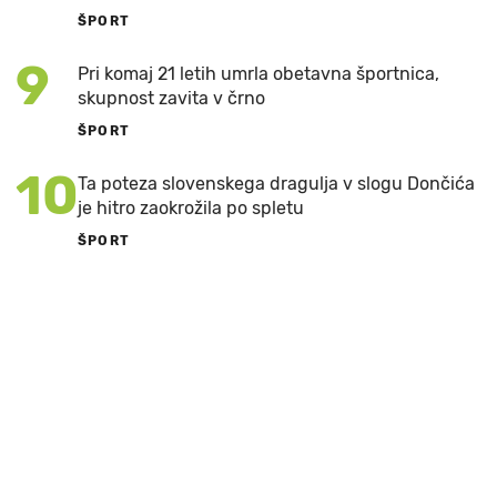
ŠPORT
9
Pri komaj 21 letih umrla obetavna športnica,
skupnost zavita v črno
ŠPORT
10
Ta poteza slovenskega dragulja v slogu Dončića
je hitro zaokrožila po spletu
ŠPORT