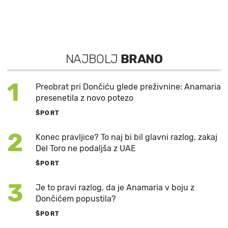
NAJBOLJ
BRANO
1
Preobrat pri Dončiću glede preživnine: Anamaria
presenetila z novo potezo
ŠPORT
2
Konec pravljice? To naj bi bil glavni razlog, zakaj
Del Toro ne podaljša z UAE
ŠPORT
3
Je to pravi razlog, da je Anamaria v boju z
Dončićem popustila?
ŠPORT