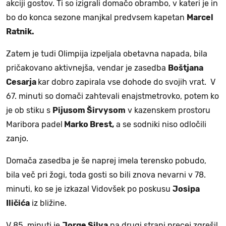
akciji gostov. Ti so izigrali domačo obrambo, v kateri je in
bo do konca sezone manjkal predvsem kapetan
Marcel
Ratnik.
Zatem je tudi Olimpija izpeljala obetavna napada, bila
pričakovano aktivnejša, vendar je zasedba
Boštjana
Cesarja
kar dobro zapirala vse dohode do svojih vrat. V
67. minuti so domači zahtevali enajstmetrovko, potem ko
je ob stiku s
Pijusom Širvysom
v kazenskem prostoru
Maribora padel
Marko Brest,
a se sodniki niso odločili
zanjo.
Domača zasedba je še naprej imela terensko pobudo,
bila več pri žogi, toda gosti so bili znova nevarni v 78.
minuti, ko se je izkazal Vidovšek po poskusu
Josipa
Iličića
iz bližine.
V 85. minuti je
Jorge Silva
na drugi strani precej zgrešil