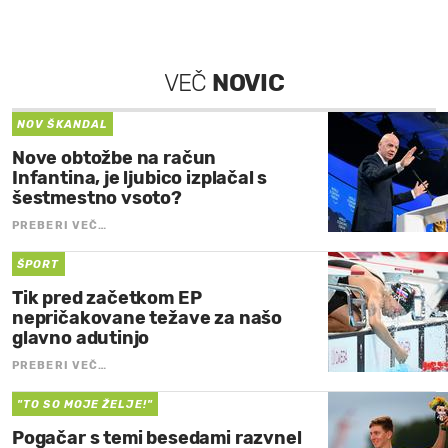
VEČ
NOVIC
NOV ŠKANDAL
Nove obtožbe na račun
Infantina, je ljubico izplačal s
šestmestno vsoto?
PREBERI VEČ…
ŠPORT
Tik pred začetkom EP
nepričakovane težave za našo
glavno adutinjo
PREBERI VEČ…
"TO SO MOJE ŽELJE!"
Pogačar s temi besedami razvnel