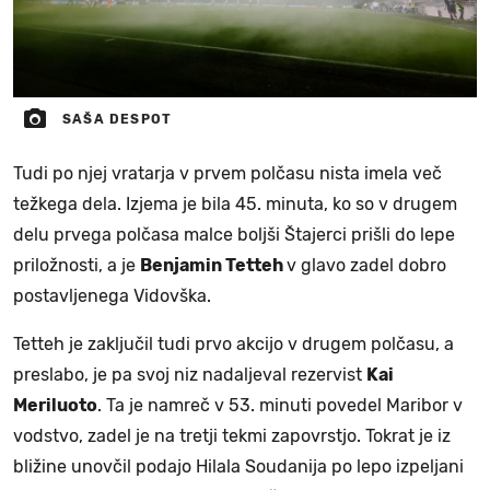
SAŠA DESPOT
Tudi po njej vratarja v prvem polčasu nista imela več
težkega dela. Izjema je bila 45. minuta, ko so v drugem
delu prvega polčasa malce boljši Štajerci prišli do lepe
priložnosti, a je
Benjamin Tetteh
v glavo zadel dobro
postavljenega Vidovška.
Tetteh je zaključil tudi prvo akcijo v drugem polčasu, a
preslabo, je pa svoj niz nadaljeval rezervist
Kai
Meriluoto
. Ta je namreč v 53. minuti povedel Maribor v
vodstvo, zadel je na tretji tekmi zapovrstjo. Tokrat je iz
bližine unovčil podajo Hilala Soudanija po lepo izpeljani