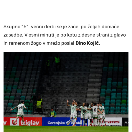
Skupno 161. večni derbi se je začel po željah domače
zasedbe. V osmi minuti je po kotu z desne strani z glavo
in ramenom žogo v mrežo poslal
Dino Kojić.