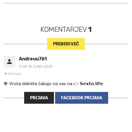
KOMENTARJEV
1
PREBERI VEČ
Andreuu761
17:29 18.JUNIJ 2025.
PRIJAVI
🍓 V r o č a d e k l e t a ča k a jo na va s n a 👉 𝗦𝗲𝘅𝘁𝗼.𝗹𝗶𝗳𝗲
PRIJAVA
FACEBOOK PRIJAVA