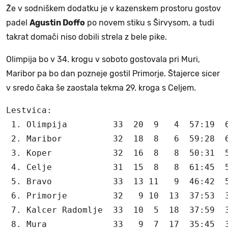
Že v sodniškem dodatku je v kazenskem prostoru gostov
padel
Agustin Doffo
po novem stiku s Širvysom, a tudi
takrat domači niso dobili strela z bele pike.
Olimpija bo v 34. krogu v soboto gostovala pri Muri,
Maribor pa bo dan pozneje gostil Primorje. Štajerce sicer
v sredo čaka še zaostala tekma 29. kroga s Celjem.
Lestvica:

 1. Olimpija         33  20  9   4  57:19  6
 2. Maribor          32  18  8   6  59:28  6
 3. Koper            32  16  8   8  50:31  5
 4. Celje            31  15  8   8  61:45  5
 5. Bravo            33  13 11   9  46:42  5
 6. Primorje         32   9 10  13  37:53  3
 7. Kalcer Radomlje  33  10  5  18  37:59  3
 8. Mura             33   9  7  17  35:45  3