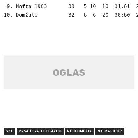
 9. Nafta 1903       33   5 10  18  31:61  2
10. Domžale          32   6  6  20  30:60  
SNL
PRVA LIGA TELEMACH
NK OLIMPIJA
NK MARIBOR