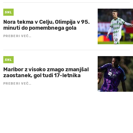
SNL
Nora tekma v Celju, Olimpija v 95.
minuti do pomembnega gola
PREBERI VEČ…
SNL
Maribor z visoko zmago zmanjšal
zaostanek, gol tudi 17-letnika
PREBERI VEČ…