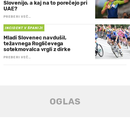
Slovenijo, a kaj na to porečejo pri
UAE?
PREBERI VEČ…
INCIDENT V ŠPANIJI
Mladi Slovenec navdušil,
težavnega Rogličevega
sotekmovalca vrgli z dirke
PREBERI VEČ…