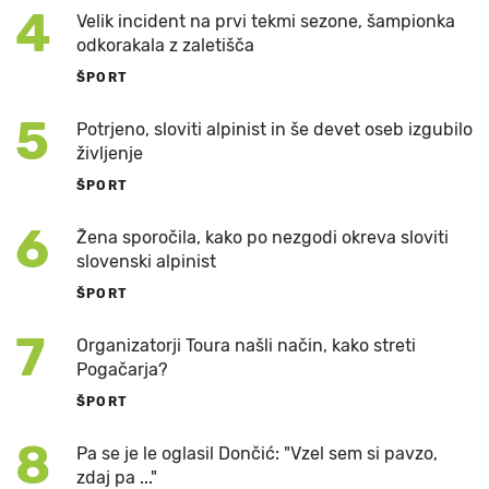
4
Velik incident na prvi tekmi sezone, šampionka
odkorakala z zaletišča
ŠPORT
5
Potrjeno, sloviti alpinist in še devet oseb izgubilo
življenje
ŠPORT
6
Žena sporočila, kako po nezgodi okreva sloviti
slovenski alpinist
ŠPORT
7
Organizatorji Toura našli način, kako streti
Pogačarja?
ŠPORT
8
Pa se je le oglasil Dončić: "Vzel sem si pavzo,
zdaj pa ..."