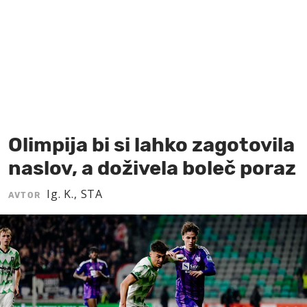
MOJ SANJ
Olimpija bi si lahko zagotovila
naslov, a doživela boleč poraz
Ig. K., STA
AVTOR