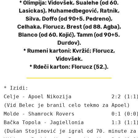
* Olimpija: Vidovšek, Sualehe (od 60.
Lasickas), Muhamedbegović, Ratnik,
Silva, Doffo (od 90+5. Pedreno),
Celhaka, Florucz, Brest (od 88. Agba),
Blanco (od 60. Kojić), Tamm (od 90+5.
Durdov).
* Rumeni kartoni: Kvržić; Florucz,
Vidovšek.
* Rdeči karton: Florucz (52.).
* Izidi:

Celje - Apoel Nikozija             2:2 (1:1)
(Vid Belec je branil celo tekmo za Apoel)

Molde - Shamrock Rovers            0:1 (0:0)
Bačka Topola - Jagiellonia         1:3 (1:1)
(Dušan Stojinović je igral od 70. minute za 