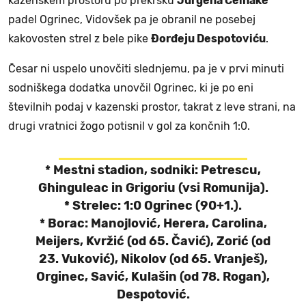
kazenskem prostoru po prekršku
Jurgena Celhake
padel Ogrinec, Vidovšek pa je obranil ne posebej
kakovosten strel z bele pike
Đorđeju Despotoviću
.
Česar ni uspelo unovčiti slednjemu, pa je v prvi minuti
sodniškega dodatka unovčil Ogrinec, ki je po eni
številnih podaj v kazenski prostor, takrat z leve strani, na
drugi vratnici žogo potisnil v gol za končnih 1:0.
* Mestni stadion, sodniki: Petrescu,
Ghinguleac in Grigoriu (vsi Romunija).
* Strelec: 1:0 Ogrinec (90+1.).
* Borac: Manojlović, Herera, Carolina,
Meijers, Kvržić (od 65. Čavić), Zorić (od
23. Vuković), Nikolov (od 65. Vranješ),
Orginec, Savić, Kulašin (od 78. Rogan),
Despotović.