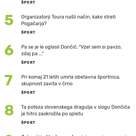
ŠPORT
5
Organizatorji Toura našli način, kako streti
Pogačarja?
ŠPORT
6
Pa se je le oglasil Dončić: "Vzel sem si pavzo,
zdaj pa ..."
ŠPORT
7
Pri komaj 21 letih umrla obetavna športnica,
skupnost zavita v črno
ŠPORT
8
Ta poteza slovenskega dragulja v slogu Dončića
je hitro zaokrožila po spletu
ŠPORT