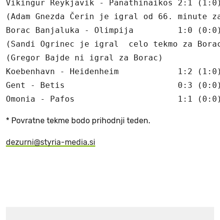
Vikingur Reykjavik - Panathinaikos 2:1 (1:0)
(Adam Gnezda Čerin je igral od 66. minute za
Borac Banjaluka - Olimpija         1:0 (0:0)
(Sandi Ogrinec je igral  celo tekmo za Borac
(Gregor Bajde ni igral za Borac)

Koebenhavn - Heidenheim            1:2 (1:0)
Gent - Betis                       0:3 (0:0)
* Povratne tekme bodo prihodnji teden.
dezurni@styria-media.si