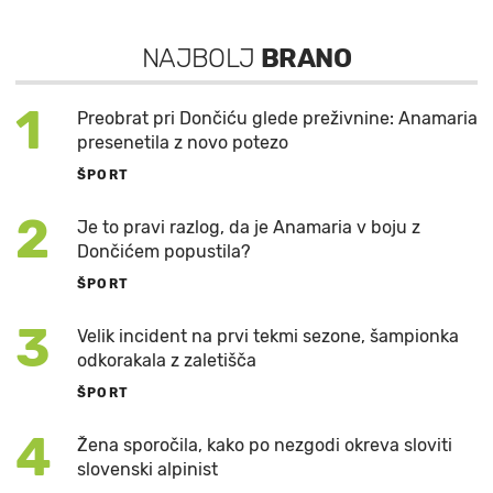
NAJBOLJ
BRANO
1
Preobrat pri Dončiću glede preživnine: Anamaria
presenetila z novo potezo
ŠPORT
2
Je to pravi razlog, da je Anamaria v boju z
Dončićem popustila?
ŠPORT
3
Velik incident na prvi tekmi sezone, šampionka
odkorakala z zaletišča
ŠPORT
4
Žena sporočila, kako po nezgodi okreva sloviti
slovenski alpinist