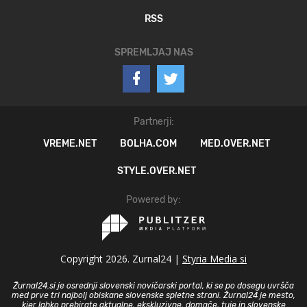
RSS
SPREMLJAJ NAS
Partnerji:
VREME.NET
BOLHA.COM
MED.OVER.NET
STYLE.OVER.NET
Powered by:
Copyright 2026. Zurnal24 |
Styria Media si
Žurnal24.si je osrednji slovenski novičarski portal, ki se po dosegu uvršča
med prve tri najbolj obiskane slovenske spletne strani. Žurnal24 je mesto,
kjer lahko prebirate aktualne, ekskluzivne, domače, tuje in slovenske