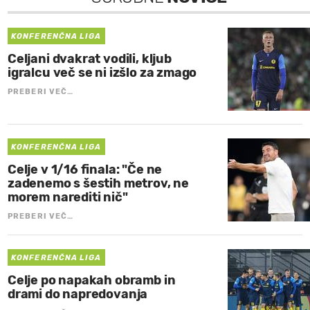
KONFERENČNA LIGA
Celjani dvakrat vodili, kljub
igralcu več se ni izšlo za zmago
PREBERI VEČ…
KONFERENČNA LIGA
Celje v 1/16 finala: "Če ne
zadenemo s šestih metrov, ne
morem narediti nič"
PREBERI VEČ…
KONFERENČNA LIGA
Celje po napakah obramb in
drami do napredovanja