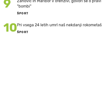
9
Zahović in Maribor v ofenzivi, govori se o pravi
"bombi"
ŠPORT
10
Pri vsega 24 letih umrl naš nekdanji rokometaš
ŠPORT