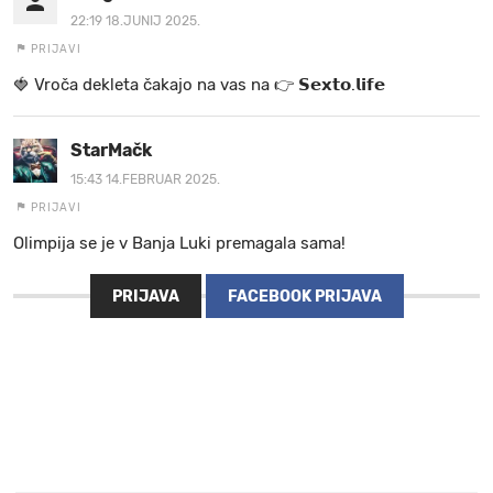
22:19 18.JUNIJ 2025.
PRIJAVI
🍓 V r o č a d e k l e t a ča k a jo na va s n a 👉 𝗦𝗲𝘅𝘁𝗼.𝗹𝗶𝗳𝗲
StarMačk
15:43 14.FEBRUAR 2025.
PRIJAVI
Olimpija se je v Banja Luki premagala sama!
PRIJAVA
FACEBOOK PRIJAVA