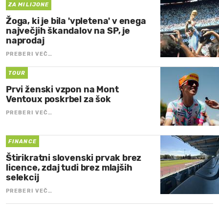
ZA MILIJONE
Žoga, ki je bila 'vpletena' v enega
največjih škandalov na SP, je
naprodaj
PREBERI VEČ…
TOUR
Prvi ženski vzpon na Mont
Ventoux poskrbel za šok
PREBERI VEČ…
FINANCE
Štirikratni slovenski prvak brez
licence, zdaj tudi brez mlajših
selekcij
PREBERI VEČ…