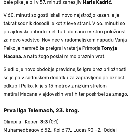
bele pike je bil v 57. minuti zanesljiv
Haris Kadrić.
V 60. minuti so gosti iskali novo najstrožjo kazen, a je
takrat sodnik dosodil le kot z leve strani. V 66. minuti so
po ajdovski pobudi imeli tudi domači izvrstno priložnost
za novo vodstvo. Novinec v radomeljskem napadu Vanja
Pelko je namreč že preigral vratarja Primorja
Tonyja
Macana,
a nato žogo poslal mimo praznih vrat.
Sledilo je novo obdobje previdnejše igre brez priložnosti,
se je pa v sodniškem dodatku za zapravljeno priložnost
odkupil Pelko, ki je s 15 metrov z nizkim strelom
matiral Macana v ajdovskih vratih ter poskrbel za zmago.
Prva liga Telemach, 23. krog.
Olimpija : Koper
3:3
(0:1)
Muhamedbegović 52., Kojić 77., Lucas 90.+2.; Oddei