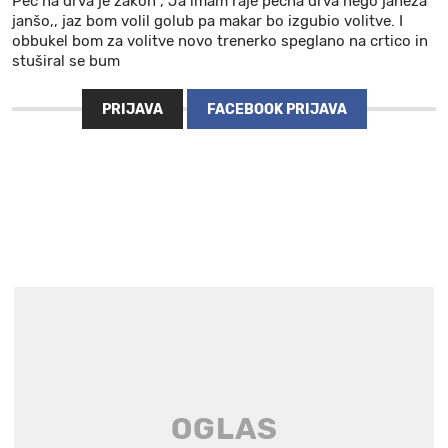
Peč na drva je zakon , Ja imam raje pečna drva nego janeza
janšo,, jaz bom volil golub pa makar bo izgubio volitve. I
obbukel bom za volitve novo trenerko speglano na crtico in
stuširal se bum
PRIJAVA
FACEBOOK PRIJAVA