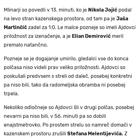
Mlinarji so povedli v 13. minuti, ko je
Nikola Jojić
podal
na levo stran kazenskega prostora, od tam pa je
Jaša
Martinčič
zadel za 1:0. Le malce pozneje so imeli Ajdovci
priložnost za izenačenje, a je
Elian Demirović
meril
premalo natančno.
Pozneje se je dogajanje umirilo, gledalci vse do konca
polčasa niso videli prav veliko priložnosti. Ajdovci so
poskušali predvsem s streli od daleč, posebej konkretni
pa niso bili, tako da radomeljska obramba ni posebej
trpela.
Nekoliko odločneje so Ajdovci šli v drugi polčas, posebej
nevarni pa niso bili, v 56. minuti pa so dobili
enajstmetrovko. Po prostem strelu so namreč domači v
kazenskem prostoru zrušili
Stefana Melentijevića.
Z