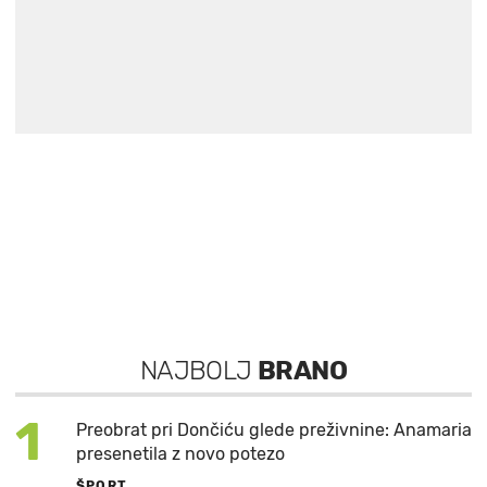
NAJBOLJ
BRANO
1
Preobrat pri Dončiću glede preživnine: Anamaria
presenetila z novo potezo
ŠPORT