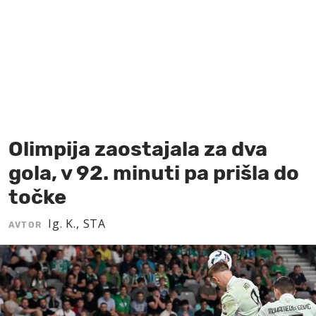
MOJ SANJ
Olimpija zaostajala za dva
gola, v 92. minuti pa prišla do
točke
Ig. K., STA
AVTOR