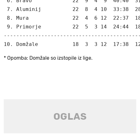
 6. Bravo             22  9  4  9  40:40  31
 7. Aluminij          22  8  4 10  33:38  28
 8. Mura              22  4  6 12  22:37  18
 9. Primorje          22  5  3 14  24:44  18
--------------------------------------------
* Opomba: Domžale so izstopile iz lige.