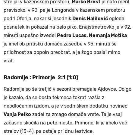
streljal v kazenskem prostoru,
Marko Brest
je nato meril
previsoko, v 90. pa je Longonda v kazenskem prostoru
podrl Oforija, nakar si jesodnik
Denis Halilović
ogledal
posnetek in pokazal na belo piko. Enajstmetrovko je v 92.
minuti uspešno izvedel
Pedro Lucas. Nemanja Motika
je imel ob pritisku domače zasedbe v 95. minuti še
priložnost za popoln preobrat, a je žogo poslal mimo
vrat.
Radomlje : Primorje 2:1 (1:0)
Radomlje so še tretjič v sezoni premagale Ajdovce. Dolgo
je kazalo, da se bosta tekmeca tokrat razšla z
neodločenim izidom, a je v sodniškem dodatku novinec
Vanja Pelko
zadel za zmago domače vrste. Ta je vsaj
začasno skočila na peto mesto, Primorje, ki je imelo več
strelov (13-4), pa ostaja pri dnu lestvice.