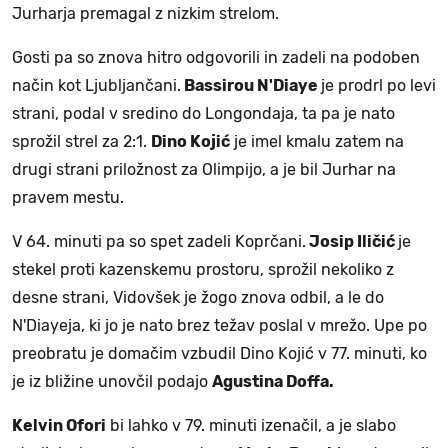
Jurharja premagal z nizkim strelom.
Gosti pa so znova hitro odgovorili in zadeli na podoben
način kot Ljubljančani.
Bassirou N'Diaye
je prodrl po levi
strani, podal v sredino do Longondaja, ta pa je nato
sprožil strel za 2:1.
Dino Kojić
je imel kmalu zatem na
drugi strani priložnost za Olimpijo, a je bil Jurhar na
pravem mestu.
V 64. minuti pa so spet zadeli Koprčani.
Josip Iličić
je
stekel proti kazenskemu prostoru, sprožil nekoliko z
desne strani, Vidovšek je žogo znova odbil, a le do
N'Diayeja, ki jo je nato brez težav poslal v mrežo. Upe po
preobratu je domačim vzbudil Dino Kojić v 77. minuti, ko
je iz bližine unovčil podajo
Agustina Doffa.
Kelvin Ofori
bi lahko v 79. minuti izenačil, a je slabo