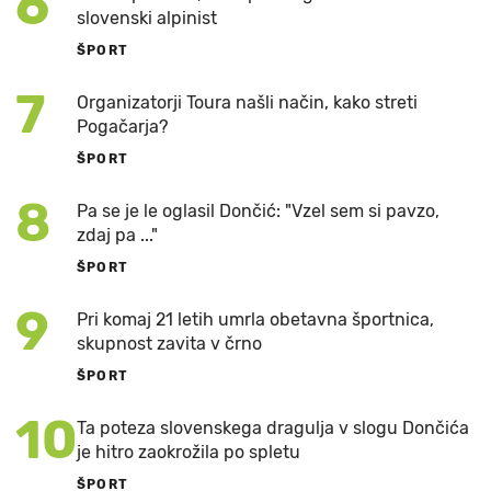
6
slovenski alpinist
ŠPORT
7
Organizatorji Toura našli način, kako streti
Pogačarja?
ŠPORT
8
Pa se je le oglasil Dončić: "Vzel sem si pavzo,
zdaj pa ..."
ŠPORT
9
Pri komaj 21 letih umrla obetavna športnica,
skupnost zavita v črno
ŠPORT
10
Ta poteza slovenskega dragulja v slogu Dončića
je hitro zaokrožila po spletu
ŠPORT