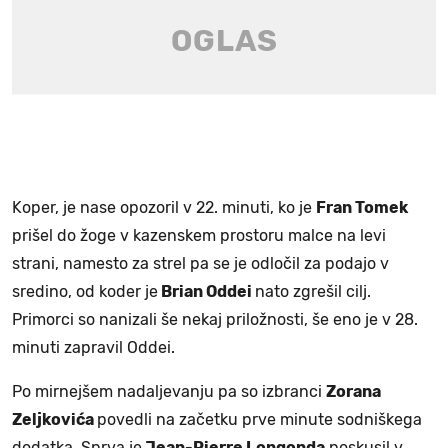
Koper, je nase opozoril v 22. minuti, ko je
Fran Tomek
prišel do žoge v kazenskem prostoru malce na levi
strani, namesto za strel pa se je odločil za podajo v
sredino, od koder je
Brian Oddei
nato zgrešil cilj.
Primorci so nanizali še nekaj priložnosti, še eno je v 28.
minuti zapravil Oddei.
Po mirnejšem nadaljevanju pa so izbranci
Zorana
Zeljkovića
povedli na začetku prve minute sodniškega
dodatka. Sprva je
Jean-Pierre Longonda
poskusil v