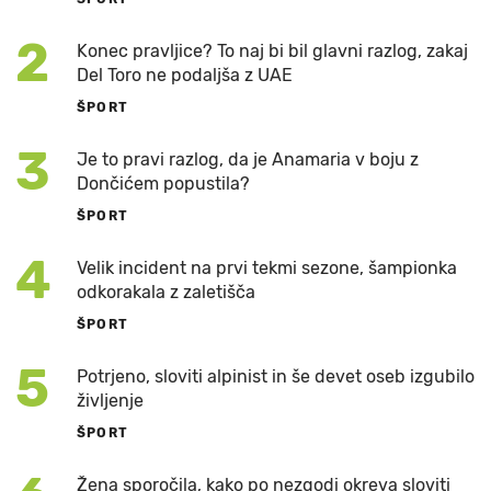
2
Konec pravljice? To naj bi bil glavni razlog, zakaj
Del Toro ne podaljša z UAE
ŠPORT
3
Je to pravi razlog, da je Anamaria v boju z
Dončićem popustila?
ŠPORT
4
Velik incident na prvi tekmi sezone, šampionka
odkorakala z zaletišča
ŠPORT
5
Potrjeno, sloviti alpinist in še devet oseb izgubilo
življenje
ŠPORT
Žena sporočila, kako po nezgodi okreva sloviti