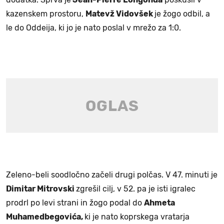
kazenskem prostoru,
Matevž Vidovšek
je žogo odbil, a
le do Oddeija, ki jo je nato poslal v mrežo za 1:0.
Zeleno-beli soodločno začeli drugi polčas. V 47. minuti je
Dimitar Mitrovski
zgrešil cilj, v 52. pa je isti igralec
prodrl po levi strani in žogo podal do
Ahmeta
Muhamedbegovića,
ki je nato koprskega vratarja