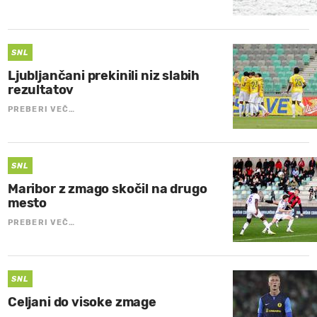
SNL
Ljubljančani prekinili niz slabih
rezultatov
PREBERI VEČ…
SNL
Maribor z zmago skočil na drugo
mesto
PREBERI VEČ…
SNL
Celjani do visoke zmage