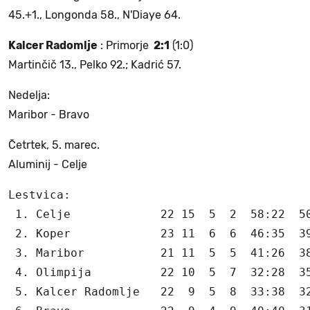
45.+1., Longonda 58., N'Diaye 64.
Kalcer Radomlje
: Primorje
2:1
(1:0)
Martinčič 13., Pelko 92.; Kadrić 57.
Nedelja:
Maribor - Bravo
Četrtek, 5. marec.
Aluminij - Celje
Lestvica:

 1. Celje             22 15  5  2  58:22  50
 2. Koper             23 11  6  6  46:35  39
 3. Maribor           21 11  5  5  41:26  38
 4. Olimpija          22 10  5  7  32:28  35
 5. Kalcer Radomlje   22  9  5  8  33:38  32