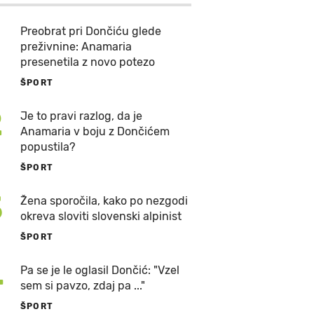
Preobrat pri Dončiću glede
preživnine: Anamaria
presenetila z novo potezo
ŠPORT
2
Je to pravi razlog, da je
Anamaria v boju z Dončićem
popustila?
ŠPORT
3
Žena sporočila, kako po nezgodi
okreva sloviti slovenski alpinist
ŠPORT
4
Pa se je le oglasil Dončić: "Vzel
sem si pavzo, zdaj pa ..."
ŠPORT