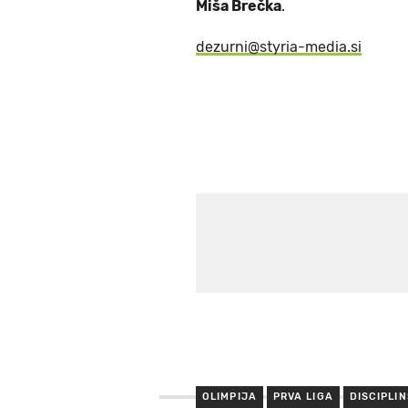
Miša Brečka
.
dezurni@styria-media.si
OLIMPIJA
PRVA LIGA
DISCIPLIN