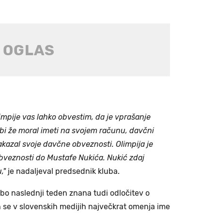
impije vas lahko obvestim, da je vprašanje
 bi že moral imeti na svojem računu, davčni
akazal svoje davčne obveznosti. Olimpija je
 obveznosti do Mustafe Nukića. Nukić zdaj
,"
je nadaljeval predsednik kluba.
 bo naslednji teden znana tudi odločitev o
 se v slovenskih medijih največkrat omenja ime