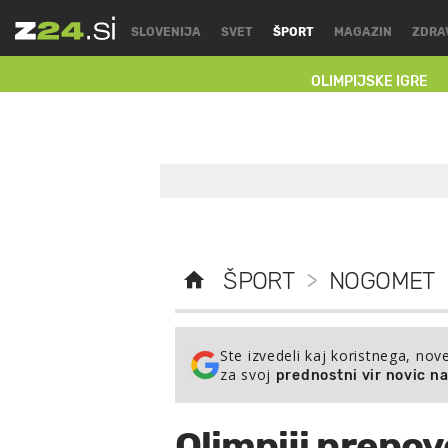
SLOVENIJA
SVET
ŠPORT
MAGAZIN
ZDRA
OLIMPIJSKE IGRE
ŠPORT
>
NOGOMET
Ste izvedeli kaj koristnega, nov
za svoj
prednostni vir novic n
Olimpiji prepov