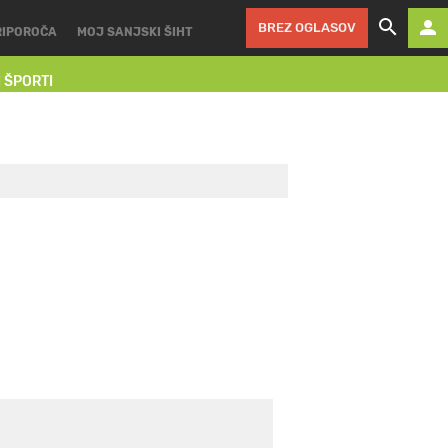
BREZ OGLASOV
RIPOROČA
MOJ SANJSKI ŠIHT
I ŠPORTI