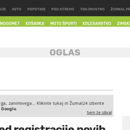
VJE
AVTO
POPOTNIK
POD STREHO
TRAJNOSTNO
ŽURNAL P
NOGOMET
KOŠARKA
MOTO ŠPORTI
KOLESARSTVO
ZIMSK
ega, zanimivega… Kliknite tukaj in Žurnal24 izberite
.
a Googlu
Sem že izbral
ed registracije novih