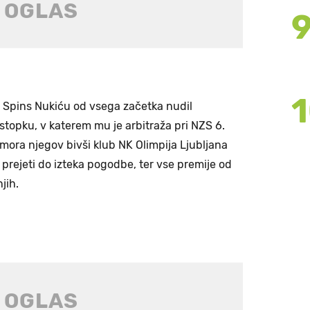
je Spins Nukiću od vsega začetka nudil
opku, v katerem mu je arbitraža pri NZS 6.
mora njegov bivši klub NK Olimpija Ljubljana
al prejeti do izteka pogodbe, ter vse premije od
jih.