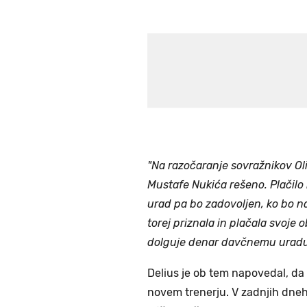
"Na razočaranje sovražnikov Ol
Mustafe Nukića rešeno. Plačilo
urad pa bo zadovoljen, ko bo n
torej priznala in plačala svoje
dolguje denar davčnemu uradu
Delius je ob tem napovedal, da
novem trenerju. V zadnjih dneh