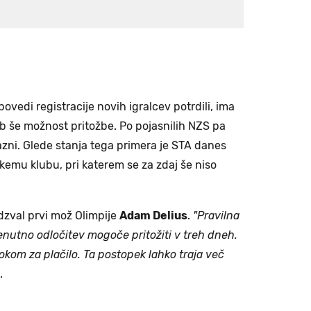
ovedi registracije novih igralcev potrdili, ima
b še možnost pritožbe. Po pojasnilih NZS pa
azni. Glede stanja tega primera je STA danes
skemu klubu, pri katerem se za zdaj še niso
odzval prvi mož Olimpije
Adam Delius
.
"Pravilna
renutno odločitev mogoče pritožiti v treh dneh.
rokom za plačilo. Ta postopek lahko traja več
.