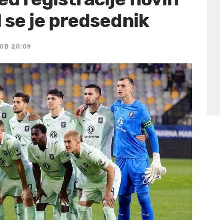
l se je predsednik
 OB 20:09