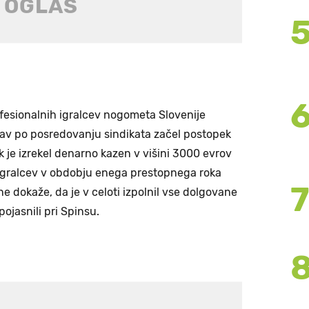
rofesionalnih igralcev nogometa Slovenije
 prav po posredovanju sindikata začel postopek
nik je izrekel denarno kazen v višini 3000 evrov
 igralcev v obdobju enega prestopnega roka
e dokaže, da je v celoti izpolnil vse dolgovane
ojasnili pri Spinsu.