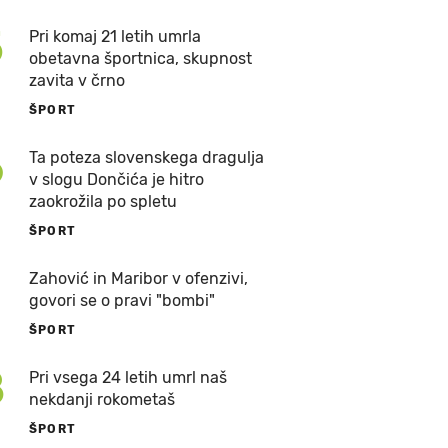
5
Pri komaj 21 letih umrla
obetavna športnica, skupnost
zavita v črno
ŠPORT
6
Ta poteza slovenskega dragulja
v slogu Dončića je hitro
zaokrožila po spletu
ŠPORT
7
Zahović in Maribor v ofenzivi,
govori se o pravi "bombi"
ŠPORT
8
Pri vsega 24 letih umrl naš
nekdanji rokometaš
ŠPORT