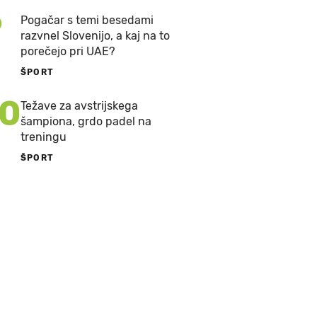
9
Pogačar s temi besedami
razvnel Slovenijo, a kaj na to
porečejo pri UAE?
ŠPORT
10
Težave za avstrijskega
šampiona, grdo padel na
treningu
ŠPORT