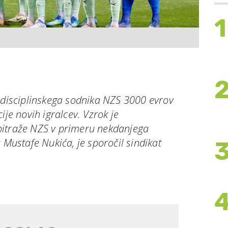
1
d disciplinskega sodnika NZS 3000 evrov
ije novih igralcev. Vzrok je
bitraže NZS v primeru nekdanjega
 Mustafe Nukića, je sporočil sindikat