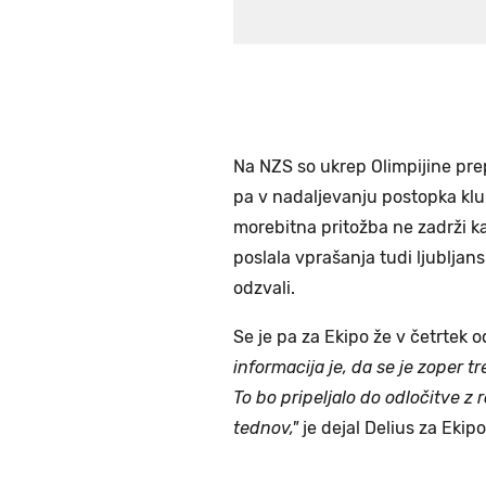
Na NZS so ukrep Olimpijine prep
pa v nadaljevanju postopka klu
morebitna pritožba ne zadrži k
poslala vprašanja tudi ljubljan
odzvali.
Se je pa za Ekipo že v četrtek 
informacija je, da se je zoper t
To bo pripeljalo do odločitve z 
tednov,"
je dejal Delius za Ekipo