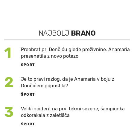
NAJBOLJ
BRANO
1
Preobrat pri Dončiću glede preživnine: Anamaria
presenetila z novo potezo
ŠPORT
2
Je to pravi razlog, da je Anamaria v boju z
Dončićem popustila?
ŠPORT
3
Velik incident na prvi tekmi sezone, šampionka
odkorakala z zaletišča
ŠPORT