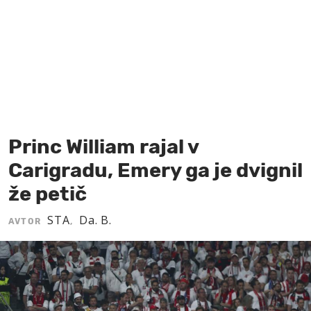
MOJ SANJ
Princ William rajal v
Carigradu, Emery ga je dvignil
že petič
STA
Da. B.
AVTOR
,