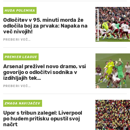
HUDA POLEMIKA
Odločitev v 95. minuti morda že
odločila boj za prvaka: Napaka na
več nivojih!
PREBERI VEČ…
PREMIER LEAGUE
Arsenal preživel novo dramo, vsi
govorijo o odločitvi sodnika v
izdihljajih tek…
PREBERI VEČ…
ZMAGA NAVIJAČEV
Upor s tribun zalegel: Liverpool
po hudem pritisku opustil svoj
načrt