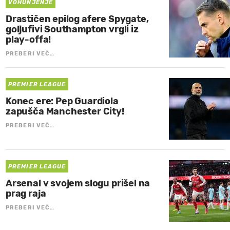
VOHUNJENJE
Drastičen epilog afere Spygate,
goljufivi Southampton vrgli iz
play-offa!
PREBERI VEČ…
PREMIER LEAGUE
Konec ere: Pep Guardiola
zapušča Manchester City!
PREBERI VEČ…
PREMIER LEAGUE
Arsenal v svojem slogu prišel na
prag raja
PREBERI VEČ…