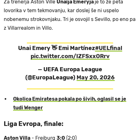
Za trenerja Aston Ville
Unaija Emeryja
je to že peta
lovorika v tem tekmovanju, kar doslej še ni uspelo
nobenemu strokovnjaku. Tri je osvojil s Sevillo, po eno pa
z Villarrealom in Villo.
Unai Emery 👋 Emi Martínez
#UELfinal
pic.twitter.com/IZFSxxORrv
— UEFA Europa League
(@EuropaLeague)
May 20, 2026
Okolica Emiratesa pokala po šivih, oglasil se je
tudi Wenger
Liga Evropa, finale:
Aston Villa
- Freiburg
3:0
(2:0)