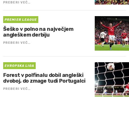
PREBERI VEČ…
PREMIER LEAGUE
Šeško v polno na največjem
angleškem derbiju
PREBERI VEČ…
EVROPSKA LIGA
Forest v polfinalu dobil angleški
dvoboj, do zmage tudi Portugalci
PREBERI VEČ…