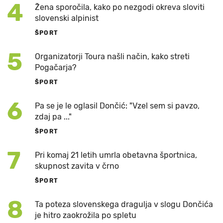
4
Žena sporočila, kako po nezgodi okreva sloviti
slovenski alpinist
ŠPORT
5
Organizatorji Toura našli način, kako streti
Pogačarja?
ŠPORT
6
Pa se je le oglasil Dončić: "Vzel sem si pavzo,
zdaj pa ..."
ŠPORT
7
Pri komaj 21 letih umrla obetavna športnica,
skupnost zavita v črno
ŠPORT
8
Ta poteza slovenskega dragulja v slogu Dončića
je hitro zaokrožila po spletu