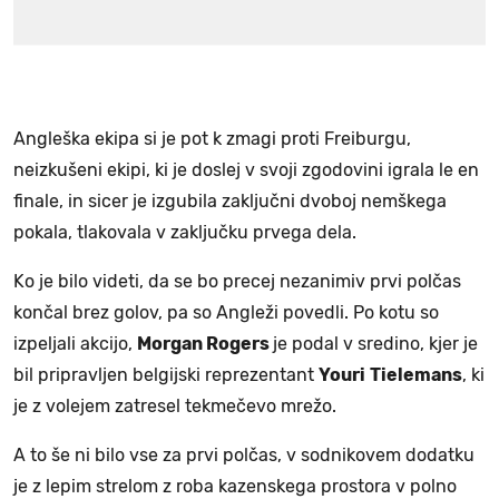
Angleška ekipa si je pot k zmagi proti Freiburgu,
neizkušeni ekipi, ki je doslej v svoji zgodovini igrala le en
finale, in sicer je izgubila zaključni dvoboj nemškega
pokala, tlakovala v zaključku prvega dela.
Ko je bilo videti, da se bo precej nezanimiv prvi polčas
končal brez golov, pa so Angleži povedli. Po kotu so
izpeljali akcijo,
Morgan Rogers
je podal v sredino, kjer je
bil pripravljen belgijski reprezentant
Youri
Tielemans
, ki
je z volejem zatresel tekmečevo mrežo.
A to še ni bilo vse za prvi polčas, v sodnikovem dodatku
je z lepim strelom z roba kazenskega prostora v polno