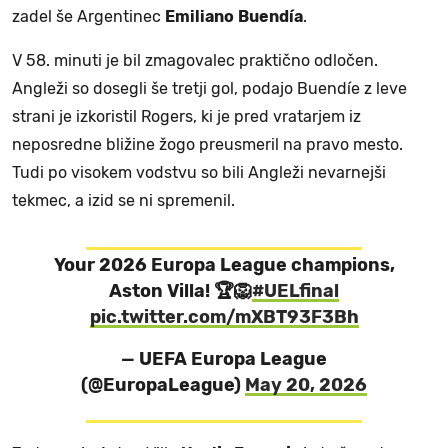
zadel še Argentinec
Emiliano
Buendía
.
V 58. minuti je bil zmagovalec praktično odločen.
Angleži so dosegli še tretji gol, podajo Buendíe z leve
strani je izkoristil Rogers, ki je pred vratarjem iz
neposredne bližine žogo preusmeril na pravo mesto.
Tudi po visokem vodstvu so bili Angleži nevarnejši
tekmec, a izid se ni spremenil.
Your 2026 Europa League champions,
Aston Villa! 🏆🦁
#UELfinal
pic.twitter.com/mXBT93F3Bh
— UEFA Europa League
(@EuropaLeague)
May 20, 2026