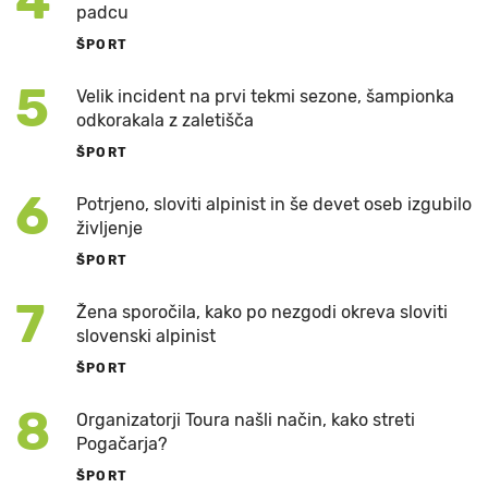
4
padcu
ŠPORT
5
Velik incident na prvi tekmi sezone, šampionka
odkorakala z zaletišča
ŠPORT
6
Potrjeno, sloviti alpinist in še devet oseb izgubilo
življenje
ŠPORT
7
Žena sporočila, kako po nezgodi okreva sloviti
slovenski alpinist
ŠPORT
8
Organizatorji Toura našli način, kako streti
Pogačarja?
ŠPORT