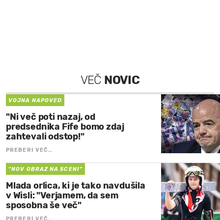
VEČ
NOVIC
VOJNA NAPOVED
"Ni več poti nazaj, od
predsednika Fife bomo zdaj
zahtevali odstop!"
PREBERI VEČ…
"NOV OBRAZ NA SCENI"
Mlada orlica, ki je tako navdušila
v Wisli: "Verjamem, da sem
sposobna še več"
PREBERI VEČ…