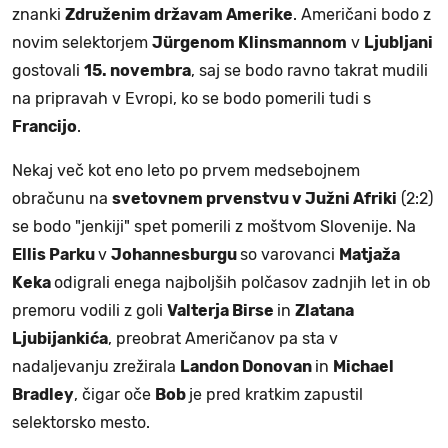
znanki
Združenim državam Amerike
. Američani bodo z
novim selektorjem
Jürgenom Klinsmannom
v
Ljubljani
gostovali
15. novembra
, saj se bodo ravno takrat mudili
na pripravah v Evropi, ko se bodo pomerili tudi s
Francijo
.
Nekaj več kot eno leto po prvem medsebojnem
obračunu na
svetovnem prvenstvu v Južni Afriki
(2:2)
se bodo "jenkiji" spet pomerili z moštvom Slovenije. Na
Ellis Parku
v
Johannesburgu
so varovanci
Matjaža
Keka
odigrali enega najboljših polčasov zadnjih let in ob
premoru vodili z goli
Valterja Birse
in
Zlatana
Ljubijankića
, preobrat Američanov pa sta v
nadaljevanju zrežirala
Landon Donovan
in
Michael
Bradley
, čigar oče
Bob
je pred kratkim zapustil
selektorsko mesto.