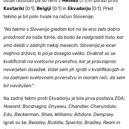
ostali rezultati pa so remi z
Mehiko
(1:1) in porazi proti
Kostariki
(0:1),
Belgiji
(0:1) in
Ekvadorju
(0:1). Pred
tekmo je bil poln hvale na račun Slovenije:
"Na tekmo s Slovenijo gledam kot na še eno zelo dobro
priložnost za naše fante, da bodo še nadgradili tisto, kar
smo delali v zadnjih nekaj mesecih. Slovenija je sicer
majhna država, ki pa je dosegla veliko. Dvakrat so se
kvalificirali na svetovno prvenstvo, kar je pravzaprav
neverjeten dosežek. Videl sem jih igrati v kvalifikacijah in
na zadnjem svetovnem prvenstvu in moram reči, da sem
bil navdušen."
Na zadnji tekmi proti Ekvadorju je bila prva postava ZDA:
Howard; Bocanegra, Onyewu, Chandler, Cherundolo;
Edu, Beckerman, Shea, Williams; Altidore, Dempsey.
Igrali so še:
Beasley, Buddle, Spector, Bradley, Ream in