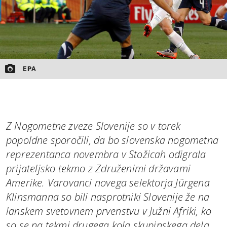
EPA
Z Nogometne zveze Slovenije so v torek
popoldne sporočili, da bo slovenska nogometna
reprezentanca novembra v Stožicah odigrala
prijateljsko tekmo z Združenimi državami
Amerike. Varovanci novega selektorja Jürgena
Klinsmanna so bili nasprotniki Slovenije že na
lanskem svetovnem prvenstvu v Južni Afriki, ko
so se na tekmi drugega kola skupinskega dela