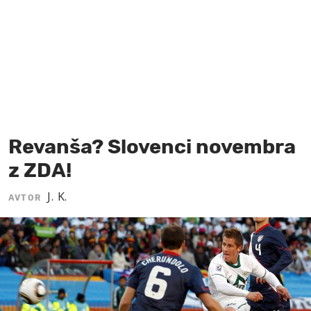
MOJ SANJ
Revanša? Slovenci novembra
z ZDA!
J. K.
AVTOR