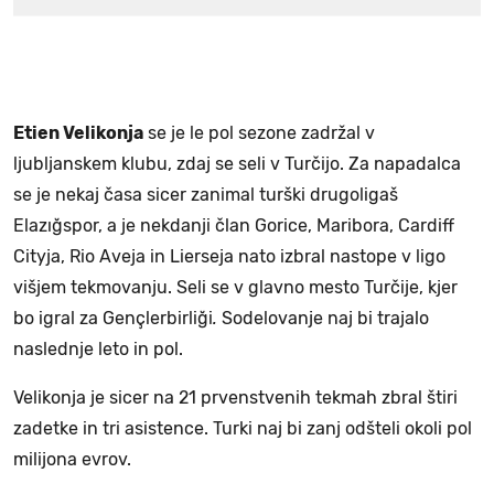
Etien Velikonja
se je le pol sezone zadržal v
ljubljanskem klubu, zdaj se seli v Turčijo. Za napadalca
se je nekaj časa sicer zanimal turški drugoligaš
Elazığspor, a je nekdanji član Gorice, Maribora, Cardiff
Cityja, Rio Aveja in Lierseja nato izbral nastope v ligo
višjem tekmovanju. Seli se v glavno mesto Turčije, kjer
bo igral za Gençlerbirliği
.
Sodelovanje naj bi trajalo
naslednje leto in pol.
Velikonja je sicer na 21 prvenstvenih tekmah zbral štiri
zadetke in tri asistence. Turki naj bi zanj odšteli okoli pol
milijona evrov.