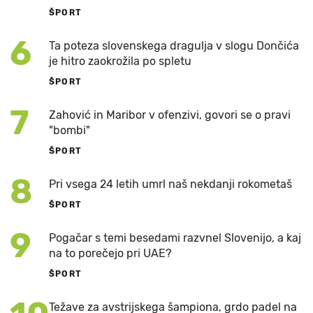
ŠPORT
6
Ta poteza slovenskega dragulja v slogu Dončića
je hitro zaokrožila po spletu
ŠPORT
7
Zahović in Maribor v ofenzivi, govori se o pravi
"bombi"
ŠPORT
8
Pri vsega 24 letih umrl naš nekdanji rokometaš
ŠPORT
9
Pogačar s temi besedami razvnel Slovenijo, a kaj
na to porečejo pri UAE?
ŠPORT
Težave za avstrijskega šampiona, grdo padel na