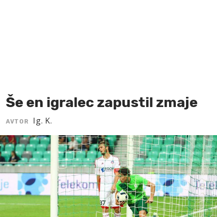
MOJ SANJ
Še en igralec zapustil zmaje
Ig. K.
AVTOR