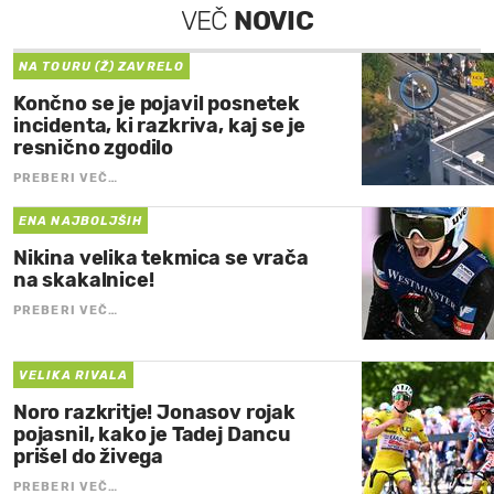
VEČ
NOVIC
NA TOURU (Ž) ZAVRELO
Končno se je pojavil posnetek
incidenta, ki razkriva, kaj se je
resnično zgodilo
PREBERI VEČ…
ENA NAJBOLJŠIH
Nikina velika tekmica se vrača
na skakalnice!
PREBERI VEČ…
VELIKA RIVALA
Noro razkritje! Jonasov rojak
pojasnil, kako je Tadej Dancu
prišel do živega
PREBERI VEČ…