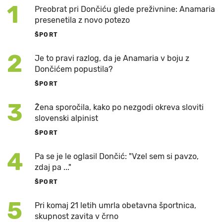
1
Preobrat pri Dončiću glede preživnine: Anamaria
presenetila z novo potezo
ŠPORT
2
Je to pravi razlog, da je Anamaria v boju z
Dončićem popustila?
ŠPORT
3
Žena sporočila, kako po nezgodi okreva sloviti
slovenski alpinist
ŠPORT
4
Pa se je le oglasil Dončić: "Vzel sem si pavzo,
zdaj pa ..."
ŠPORT
5
Pri komaj 21 letih umrla obetavna športnica,
skupnost zavita v črno